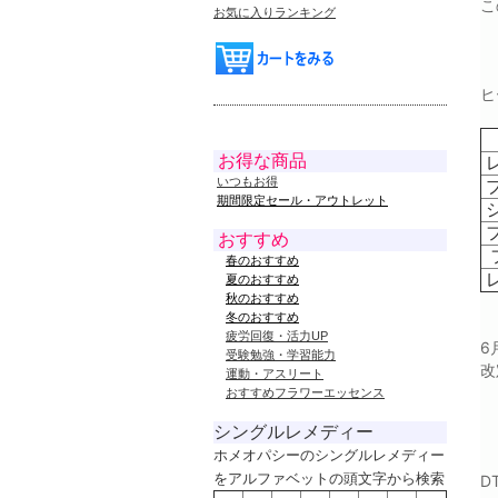
こ
お気に入りランキング
ヒ
お得な商品
レ
いつもお得
ブ
期間限定セール・アウトレット
おすすめ
春のおすすめ
レ
夏のおすすめ
秋のおすすめ
冬のおすすめ
疲労回復・活力UP
6
受験勉強・学習能力
改
運動・アスリート
おすすめフラワーエッセンス
シングルレメディー
ホメオパシーのシングルレメディー
をアルファベットの頭文字から検索
D