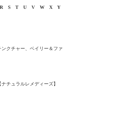
R
S
T
U
V
W
X
Y
チンクチャー、ベイリー＆ファ
【ナチュラルレメディーズ】