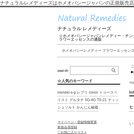
ナチュラルレメディーズはホメオパシージャパンの正規販売店
ナチュラル レメディーズ
☆ホメオパシージャパンレメディー・チン
ラワーエッセンスの通販
ホメオパシーレメディー フラワーエッセン
■
☆人気のキーワード
TO
In
meneki-s-g
レプリ
coron
トゥースペ
イスト
グルタチ
5G-4G
TS-21
ティッ
ヒ
シュソルト
かんじん秘蔵
マイページ・登録情報変更
い
新規会員登録
♡お気に入りリスト