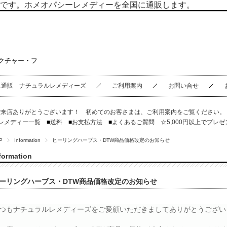
です。ホメオパシーレメディーを全国に通販します。
クチャー・フ
ス通販 ナチュラルレメディーズ
ご利用案内
お問い合せ
ご来店ありがとうございます！ 初めてのお客さまは、
ご利用案内
をご覧ください
レメディー一覧
■
送料
■
お支払方法
■
よくあるご質問
☆5,000円以上でプレゼ
P
Information
ヒーリングハーブス・DTW商品価格改定のお知らせ
formation
ーリングハーブス・DTW商品価格改定のお知らせ
つもナチュラルレメディーズをご愛顧いただきましてありがとうござい