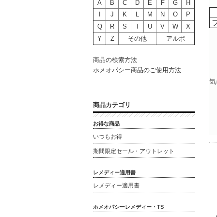
A
B
C
D
E
F
G
H
I
J
K
L
M
N
O
P
Q
R
S
T
U
V
W
X
Y
Z
その他
アルポ
商品の検索方法
ホメオパシー商品のご使用方法
気
商品カテゴリ
お得な商品
いつもお得
期間限定セール・アウトレット
レメディー適用書
レメディー適用書
ホメオパシーレメディー・TS