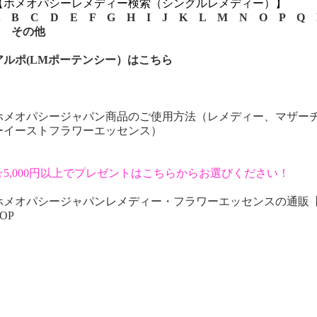
【ホメオパシーレメディー検索（シングルレメディー）】
B
C
D
E
F
G
H
I
J
K
L
M
N
O
P
Q
その他
アルポ(LMポーテンシー）はこちら
ホメオパシージャパン商品のご使用方法（レメディー、マザー
ーイーストフラワーエッセンス）
☆5,000円以上でプレゼントはこちらからお選びください！
ホメオパシージャパンレメディー・フラワーエッセンスの通販
OP