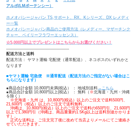
アルポ(LMポーテンシー）
ホメオパシージャパン TS,サポート、RX、Kシリーズ、DX レメディ
ー一覧
ホメオパシージャパン商品のご使用方法（レメディー、マザーチンク
チャー、ベイリーフラワーエッセンス）
☆5,000円以上でプレゼントはこちらからお選びください！
---------------------------------------------------
配送方法と送料
配送方法： ヤマト運輸 宅配便（通常配送）、ネコポスのいずれかと
なります
■ヤマト運輸 宅急便 ※通常配送（配送方法のご指定がない場合はこ
ちらになります）
●商品合計金額 10,800円未満(税込） ： 地域別送料
→こちら
●商品合計金額 10,800円以上(税込） ： 無料（
※
北海道・九州・沖縄
を除く）
※北海道・九州 は、10,800円(税込）以上のご注文で送料500円、
21,600円（税込）以上のご注文で送料無料、
沖縄は、10,800円(税込）以上のご注文で送料の650円引、21,600円
以上で1,380円引（沖縄は、商品重量約1.5Kg以上は送料別途かかりま
す）。
正式な送料は、ご注文完了後に改めて当店よりメールにてご連絡さ
せていただきます。