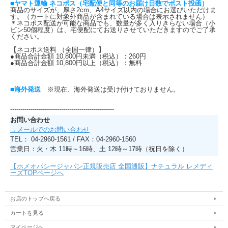
■ヤマト運輸 ネコポス（宅配便と同等のお届け日数でポスト投函）
商品のサイズが、厚さ2cm、A4サイズ以内の場合にお選びいただけま
す。（カートに対象外商品が含まれている場合は表示されません）
＊ネコポス配送が可能な商品でも、数量が多く入りきらない場合（小
ビン50個程度）は、宅便配にてお送りさせていただきますのでご了承
ください。
【ネコポス送料 （全国一律）】
●商品合計金額 10,800円未満（税込）：260円
●商品合計金額 10,800円以上（税込）：無料
■海外発送
※現在、海外発送は受け付けておりません。
---------------------------------------------------
お問い合わせ
→メールでのお問い合わせ
TEL： 04-2960-1561 / FAX：04-2960-1560
営業日：火・木 11時～16時、土 12時～17時（祝日を除く）
【ホメオパシージャパン正規販売店 全国通販】ナチュラル レメディ
ーズTOPページへ
お店のトップへ戻る
カートを見る
マイページへ