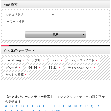
商品検索
キーワード検索
☆人気のキーワード
meneki-s-g
レプリ
coron
トゥースペイスト
グルタチ
5G-4G
TS-21
ティッシュソルト
かんじん秘蔵
【ホメオパシーレメディー検索】
（シングルレメディーの頭文字か
ら探せます）
A
B
C
D
E
F
G
H
I
J
K
L
M
N
O
P
Q
R
S
T
U
V
W
X
Y
Z
その他