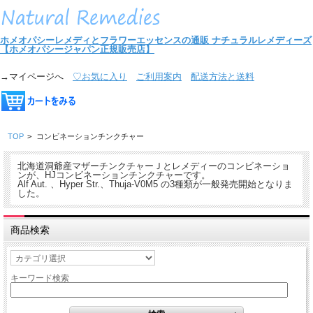
ホメオパシーレメディとフラワーエッセンスの通販
ナチュラルレメディーズ
【ホメオパシージャパン正規販売店】
→マイページへ
♡お気に入り
ご利用案内
配送方法と送料
TOP
>
コンビネーションチンクチャー
北海道洞爺産マザーチンクチャーＪとレメディーのコンビネーショ
ンが、HJコンビネーションチンクチャーです。
Alf Aut. 、Hyper Str.、Thuja-V0M5 の3種類が一般発売開始となりま
した。
商品検索
キーワード検索