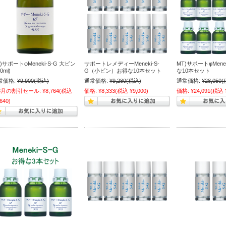
)サポートφMeneki-S-G 大ビン
サポートレメディーMeneki-S-
MT)サポートφMene
0ml)
G（小ビン）お得な10本セット
な10本セット
常価格:
¥9,900
(税込)
通常価格:
¥9,280
(税込)
通常価格:
¥28,050
(
8月の割引セール:
¥8,764
(税込
価格:
¥8,333
(税込 ¥9,000)
価格:
¥24,091
(税込 ¥
640)