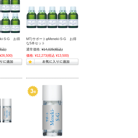
ki-S-G お得
MT)サポートφMeneki-S-G お得
な5本セット
税込)
通常価格:
¥14,025
(税込)
26,500)
価格:
¥12,273
(税込 ¥13,500)