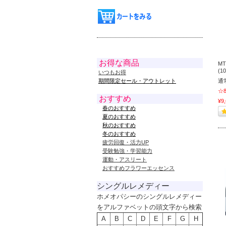
お得な商品
MT
(10
いつもお得
期間限定セール・アウトレット
通
☆
おすすめ
¥9,
春のおすすめ
夏のおすすめ
秋のおすすめ
冬のおすすめ
疲労回復・活力UP
受験勉強・学習能力
運動・アスリート
おすすめフラワーエッセンス
シングルレメディー
ホメオパシーのシングルレメディー
をアルファベットの頭文字から検索
A
B
C
D
E
F
G
H