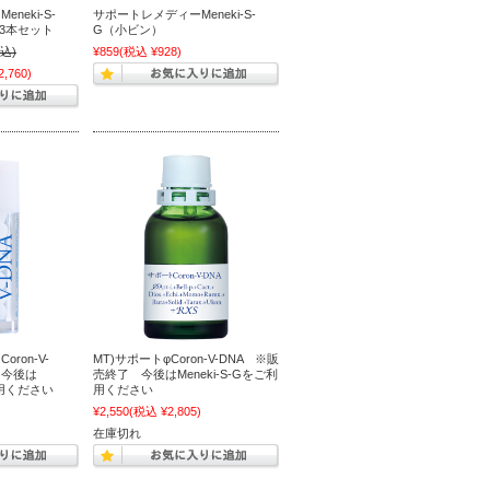
neki-S-
サポートレメディーMeneki-S-
3本セット
G（小ビン）
込)
¥859
(税込 ¥928)
,760)
ron-V-
MT)サポートφCoron-V-DNA ※販
 今後は
売終了 今後はMeneki-S-Gをご利
利用ください
用ください
¥2,550
(税込 ¥2,805)
在庫切れ