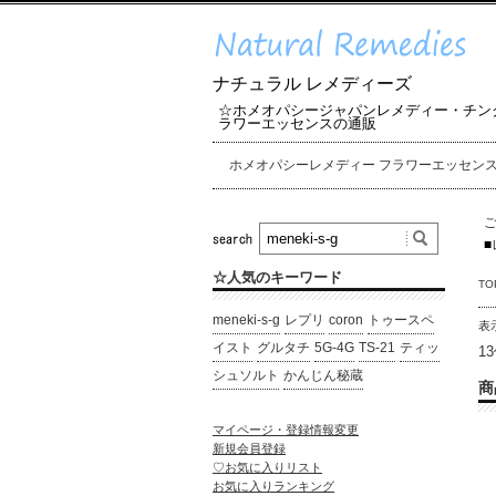
ナチュラル レメディーズ
☆ホメオパシージャパンレメディー・チン
ラワーエッセンスの通販
ホメオパシーレメディー フラワーエッセン
■
☆人気のキーワード
TO
meneki-s-g
レプリ
coron
トゥースペ
表
イスト
グルタチ
5G-4G
TS-21
ティッ
1
シュソルト
かんじん秘蔵
商
マイページ・登録情報変更
新規会員登録
♡お気に入りリスト
お気に入りランキング