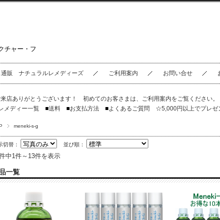
クチャー・フ
ス通販 ナチュラルレメディーズ
ご利用案内
お問い合せ
ご来店ありがとうございます！ 初めてのお客さまは、
ご利用案内
をご覧ください
レメディー一覧
■
送料
■
お支払方法
■
よくあるご質問
☆5,000円以上でプレゼ
P
meneki-s-g
示切替：
並び順：
3件中1件～13件を表示
品一覧