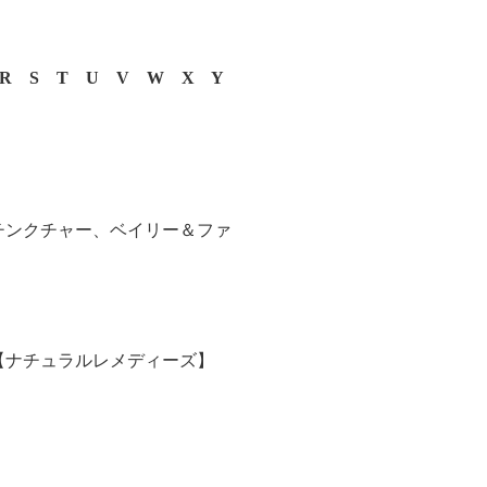
R
S
T
U
V
W
X
Y
チンクチャー、ベイリー＆ファ
【ナチュラルレメディーズ】