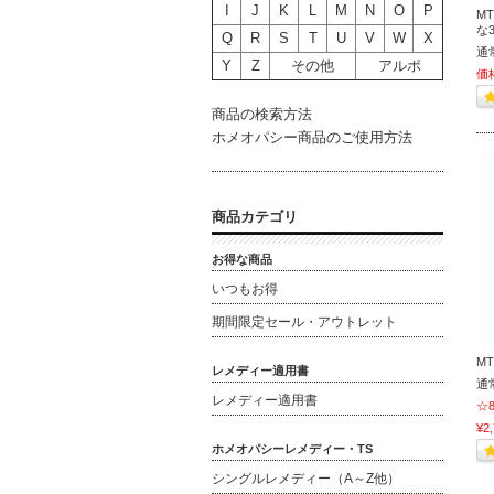
I
J
K
L
M
N
O
P
MT
な
Q
R
S
T
U
V
W
X
通
Y
Z
その他
アルポ
価
商品の検索方法
ホメオパシー商品のご使用方法
商品カテゴリ
お得な商品
いつもお得
期間限定セール・アウトレット
MT
レメディー適用書
通
レメディー適用書
☆
¥2,
ホメオパシーレメディー・TS
シングルレメディー（A～Z他）