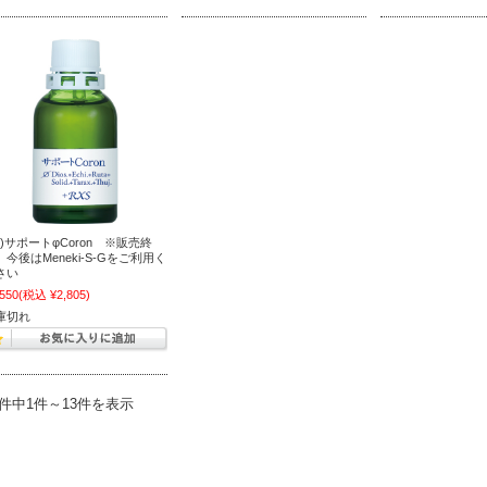
T)サポートφCoron ※販売終
 今後はMeneki-S-Gをご利用く
さい
,550
(税込 ¥2,805)
庫切れ
3件中1件～13件を表示