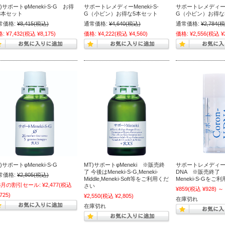
)サポートφMeneki-S-G お得
サポートレメディーMeneki-S-
サポートレメディーMe
3本セット
G（小ビン）お得な5本セット
G（小ビン）お得な
常価格:
¥8,415
(税込)
通常価格:
¥4,640
(税込)
通常価格:
¥2,784
(税
格:
¥7,432
(税込 ¥8,175)
価格:
¥4,222
(税込 ¥4,560)
価格:
¥2,556
(税込 ¥2
)サポートφMeneki-S-G
MT)サポートφMeneki ※販売終
サポートレメディーCo
了 今後はMeneki-S-G,Meneki-
DNA ※販売終了
常価格:
¥2,805
(税込)
Middle,Meneki-Soft等をご利用くだ
Meneki-S-Gをご
8月の割引セール:
¥2,477
(税込
さい
¥859
(税込 ¥928)
～
725)
¥2,550
(税込 ¥2,805)
在庫切れ
在庫切れ