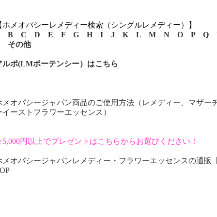
【ホメオパシーレメディー検索（シングルレメディー）】
B
C
D
E
F
G
H
I
J
K
L
M
N
O
P
Q
その他
アルポ(LMポーテンシー）はこちら
ホメオパシージャパン商品のご使用方法（レメディー、マザー
ーイーストフラワーエッセンス）
☆5,000円以上でプレゼントはこちらからお選びください！
ホメオパシージャパンレメディー・フラワーエッセンスの通販
OP