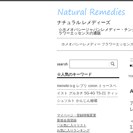
ナチュラル レメディーズ
☆ホメオパシージャパンレメディー・チン
ラワーエッセンスの通販
ホメオパシーレメディー フラワーエッセン
■
☆人気のキーワード
TO
meneki-s-g
レプリ
coron
トゥースペ
イスト
グルタチ
5G-4G
TS-21
ティッ
シュソルト
かんじん秘蔵
マイページ・登録情報変更
新規会員登録
♡お気に入りリスト
お気に入りランキング