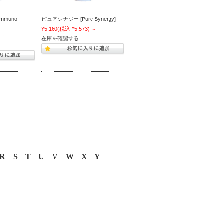
mmuno
ピュアシナジー [Pure Synergy]
¥5,160
(税込 ¥5,573)
～
)
～
在庫を確認する
R
S
T
U
V
W
X
Y