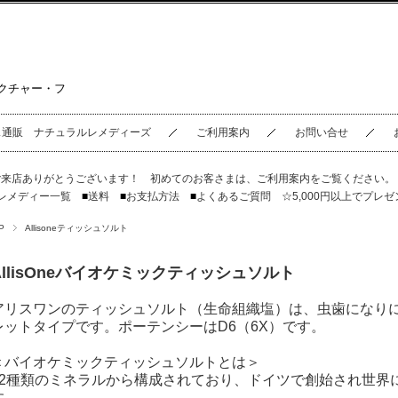
クチャー・フ
ス通販 ナチュラルレメディーズ
ご利用案内
お問い合せ
ご来店ありがとうございます！ 初めてのお客さまは、
ご利用案内
をご覧ください
レメディー一覧
■
送料
■
お支払方法
■
よくあるご質問
☆5,000円以上でプレゼ
P
Allisoneティッシュソルト
AllisOneバイオケミックティッシュソルト
アリスワンのティッシュソルト（生命組織塩）は、虫歯になり
レットタイプです。ポーテンシーはD6（6X）です。
＜バイオケミックティッシュソルトとは＞
12種類のミネラルから構成されており、ドイツで創始され世界
す。