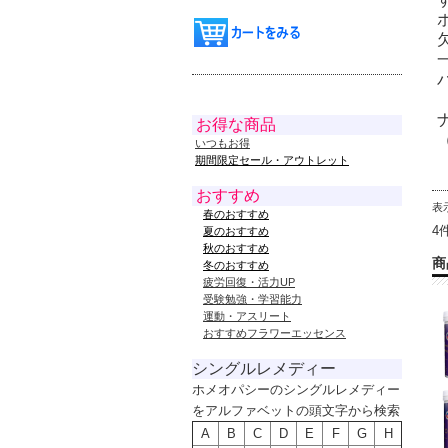
お得な商品
いつもお得
期間限定セール・アウトレット
おすすめ
表
春のおすすめ
4
夏のおすすめ
秋のおすすめ
商
冬のおすすめ
疲労回復・活力UP
受験勉強・学習能力
運動・アスリート
おすすめフラワーエッセンス
シングルレメディー
ホメオパシーのシングルレメディー
をアルファベットの頭文字から検索
A
B
C
D
E
F
G
H