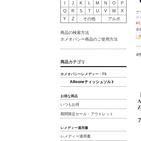
I
J
K
L
M
N
O
P
Q
R
S
T
U
V
W
X
ア
シ
Y
Z
その他
アルポ
¥3
在
商品の検索方法
ホメオパシー商品のご使用方法
4
商品カテゴリ
ホメオパシーレメディー・TS
Allisoneティッシュソルト
お得な商品
A
いつもお得
Z
期間限定セール・アウトレット
レメディー適用書
レメディー適用書