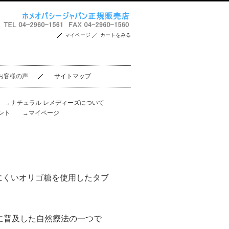
マイページ
カートをみる
お客様の声
サイトマップ
。
→ナチュラル レメディーズについて
ント
→マイページ
にくいオリゴ糖を使用したタブ
に普及した自然療法の一つで