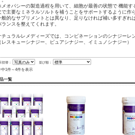
ホメオパシーの製造過程を用いて、細胞が最善の状態で 機能す
欠で主要なミネラルソルトを補うことをサポートするように作
一般的なサプリメントとは異なり、足りなければ補い多すぎれ
バランスを整えてくれます。
ナチュラルレメディーズでは、コンビネーションのシナジーレ
（レスキューシナジー、ピュアシナジー、イミュノシナジー）
示切替：
並び順：
件中1件～4件を表示
品一覧