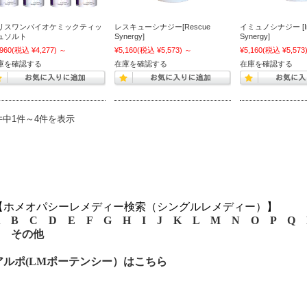
リスワンバイオケミックティッ
レスキューシナジー[Rescue
イミュノシナジー [I
ュソルト
Synergy]
Synergy]
,960
(税込 ¥4,277)
～
¥5,160
(税込 ¥5,573)
～
¥5,160
(税込 ¥5,573
庫を確認する
在庫を確認する
在庫を確認する
件中1件～4件を表示
【ホメオパシーレメディー検索（シングルレメディー）】
B
C
D
E
F
G
H
I
J
K
L
M
N
O
P
Q
その他
アルポ(LMポーテンシー）はこちら