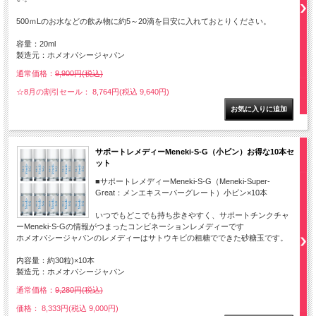
500ｍLのお水などの飲み物に約5～20滴を目安に入れておとりください。
容量：20ml
製造元：ホメオパシージャパン
通常価格：
9,900円(税込)
☆8月の割引セール： 8,764円(税込 9,640円)
サポートレメディーMeneki-S-G（小ビン）お得な10本セ
ット
■サポートレメディーMeneki-S-G（Meneki-Super-
Great：メンエキスーパーグレート）小ビン×10本
いつでもどこでも持ち歩きやすく、サポートチンクチャ
ーMeneki-S-Gの情報がつまったコンビネーションレメディーです
ホメオパシージャパンのレメディーはサトウキビの粗糖でできた砂糖玉です。
内容量：約30粒)×10本
製造元：ホメオパシージャパン
通常価格：
9,280円(税込)
価格： 8,333円(税込 9,000円)