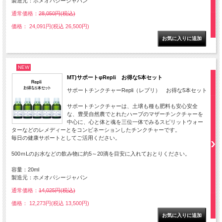
製造元：ホメオパシージャパン
通常価格：
28,050円(税込)
価格： 24,091円(税込 26,500円)
NEW
MT)サポートφRepli お得な5本セット
サポートチンクチャーRepli（レプリ） お得な5本セット
サポートチンクチャーは、土壌も種も肥料も安心安全
な、豊受自然農でとれたハーブのマザーチンクチャーを
中心に、心と体と魂を三位一体でみるスピリットウォー
ターなどのレメディーとをコンビネーションしたチンクチャーです。
毎日の健康サポートとしてご活用ください。
500ｍLのお水などの飲み物に約5～20滴を目安に入れておとりください。
容量：20ml
製造元：ホメオパシージャパン
通常価格：
14,025円(税込)
価格： 12,273円(税込 13,500円)