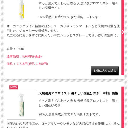
すっと消えてふわっと香る 天然消臭アロマミスト 瑞々
しい有機ライム
96％天然由来成分でできた消臭ミストです。
オーガニックライム精油のほか、ユーカリやレモンマートルなど天然の精油を使
用した、ジューシーな柑橘系の香り。
気になるにおいをすぐに抑えたい時にシュッとスプレーして良い香りの空間に。
容量：150ml
通常価格：
1,980円(税込)
価格： 1,718円(税込 1,890円)
NEW
天然消臭アロマミスト 清々しい国産ひのき ※割引価格
すっと消えてふわっと香る 天然消臭アロマミスト 清々
しい国産ひのき
96％天然由来成分でできた消臭ミストです。
国産のひのき精油ほか、ローズマリーやレモンなど天然の精油を使用した、澄ん