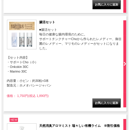
腸活セット
■腸活セット
毎日の健康な腸内環境のために。
サポートチンクチャーChoから作られたレメディー、御古
菌のレメディー、マリモのレメディーがセットになりま
した。
【セット内容】
・サポートCho（小）
・Onkokin 30C
・Marimo 30C
内容量：小ビン：約30粒×3本
製造元：ホメオパシージャパン
価格： 1,750円(税込 1,890円)
NEW
天然消臭アロマミスト 瑞々しい有機ライム ※割引価格