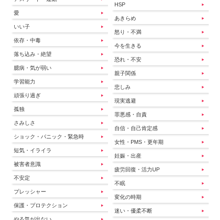
HSP
愛
あきらめ
いい子
怒り・不満
依存・中毒
今を生きる
落ち込み・絶望
恐れ・不安
臆病・気が弱い
親子関係
学習能力
悲しみ
頑張り過ぎ
現実逃避
孤独
罪悪感・自責
さみしさ
自信・自己肯定感
ショック・パニック・緊急時
女性・PMS・更年期
短気・イライラ
妊娠・出産
被害者意識
疲労回復・活力UP
不安定
不眠
プレッシャー
変化の時期
保護・プロテクション
迷い・優柔不断
やる気が出ない