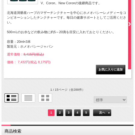
V、Coron、New Coronの後継商品です。
北海道洞爺産ハーブのマザーチンクチャーを中心にホメオパシーレメディーをコ
ンビネーションしたチンクチャーです。毎日の健康サポートとしてご活用くださ
い。
500ｍLのお水などの飲み物に約5～20滴を目安に入れておとりください。
容量：20ml×3本
製造元：ホメオパシージャパン
通常価格：
8,415円(税込)
価格： 7,432円(税込 8,175円)
1 / 15ページ
（全288件）
1
2
3
4
5
次へ
商品検索