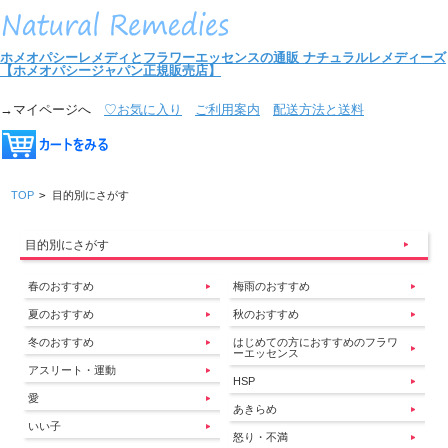
ホメオパシーレメディとフラワーエッセンスの通販
ナチュラルレメディーズ
【ホメオパシージャパン正規販売店】
→マイページへ
♡お気に入り
ご利用案内
配送方法と送料
TOP
>
目的別にさがす
目的別にさがす
春のおすすめ
梅雨のおすすめ
夏のおすすめ
秋のおすすめ
冬のおすすめ
はじめての方におすすめのフラワ
ーエッセンス
アスリート・運動
HSP
愛
あきらめ
いい子
怒り・不満