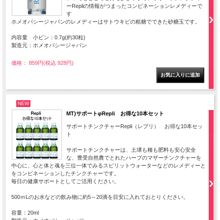
ーRepliの情報がつまったコンビネーションレメディーで
す
ホメオパシージャパンのレメディーはサトウキビの粗糖でできた砂糖玉です。
内容量 小ビン：0.7g(約30粒)
製造元：ホメオパシージャパン
価格： 859円(税込 928円)
NEW
MT)サポートφRepli お得な10本セット
サポートチンクチャーRepli（レプリ） お得な10本セッ
ト
サポートチンクチャーは、土壌も種も肥料も安心安全
な、豊受自然農でとれたハーブのマザーチンクチャーを
中心に、心と体と魂を三位一体でみるスピリットウォーターなどのレメディーと
をコンビネーションしたチンクチャーです。
毎日の健康サポートとしてご活用ください。
500ｍLのお水などの飲み物に約5～20滴を目安に入れておとりください。
容量：20ml