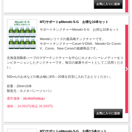
MT)サポートφMeneki-S-G お得な10本セット
サポートチンクチャーMeneki-S-G お得な10本セット
Menekiシリーズの最高峰チンクチャーです。
サポートチンクチャーCoron-V-DNA、Meneki-Gr-Coron-
V、Coron、New Coronの後継商品です。
北海道洞爺産ハーブのマザーチンクチャーを中心にホメオパシーレメディーをコ
ンビネーションしたチンクチャーです。毎日の健康サポートとしてご活用くださ
い。
500ｍLのお水などの飲み物に約5～20滴を目安に入れておとりください。
容量：20ml×10本
製造元：ホメオパシージャパン
通常価格：
28,050円(税込)
価格： 24,091円(税込 26,500円)
MT)サポートφMeneki-S-G お得な5本セット