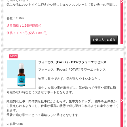
だ清々しい香り。
気になるにおいをすぐに抑えたい時にシュッとスプレーして良い香りの空間に。
容量：150ml
通常価格：
1,980円(税込)
価格： 1,718円(税込 1,890円)
NEW
フォーカス（Focus）/ DTWフラワーエッセンス
フォーカス（Focus）/ DTWフラワーエッセンス
物事に集中できず、気が散りやすいあなたに
集中力を保つ事が出来ずに、気が散って仕事や家事に取
り組めない時などに大きなサポートとなります。
頭脳的な仕事、肉体的な仕事にかかわらず、集中力をアップ。 物事を全体像か
ら捉えられるようにし、仕事が最高の状態で成し遂げられるように集中させてく
れます。
受験に臨む学生にとって素晴らしい助けとなります。
内容量:25ml