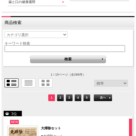
歯と口の健康週間
商品検索
キーワード検索
1 / 15ページ
（全288件）
1
2
3
4
5
次へ
3位
NEW
大掃除セット