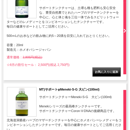
サポートチンクチャーは、土壌も種も肥料も安心安全
な、豊受自然農でとれたハーブのマザーチンクチャーを
中心に、心と体と魂を三位一体でみるスピリットウォー
ターなどのレメディーとをコンビネーションしたチンクチャーです。
毎日の健康サポートとしてご活用ください。
500ｍLのお水などの飲み物に約5～20滴を目安に入れておとりください。
容量：20ml
製造元：ホメオパシージャパン
通常価格：
2,805円(税込)
☆8月の割引セール： 2,500円(税込 2,750円)
MT)サポートφMeneki-S-G 大ビン(100ml)
サポートチンクチャーMeneki-S-G 大ビン(100ml)
Menekiシリーズの最高峰チンクチャーです。
サポートチンクチャーCoron-V-DNAの後継商品です。
北海道洞爺産ハーブのマザーチンクチャーを中心にホメオパシーレメディーをコ
ンビネーションしたチンクチャーです。毎日の健康サポートとしてご活用くださ
い。