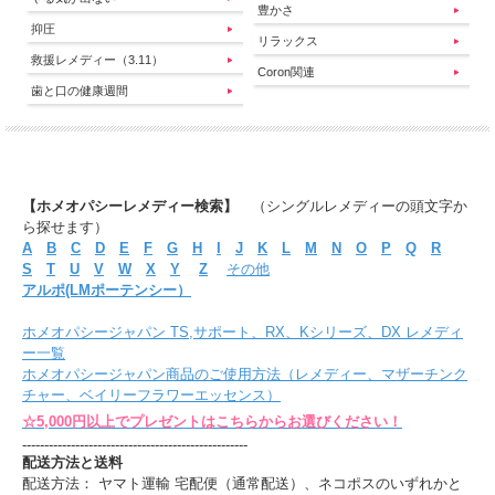
豊かさ
抑圧
リラックス
救援レメディー（3.11）
Coron関連
歯と口の健康週間
【ホメオパシーレメディー検索】
（シングルレメディーの頭文字か
ら探せます）
A
B
C
D
E
F
G
H
I
J
K
L
M
N
O
P
Q
R
S
T
U
V
W
X
Y
Z
その他
アルポ(LMポーテンシー）
ホメオパシージャパン TS,サポート、RX、Kシリーズ、DX レメディ
ー一覧
ホメオパシージャパン商品のご使用方法（レメディー、マザーチンク
チャー、ベイリーフラワーエッセンス）
☆5,000円以上でプレゼントはこちらからお選びください！
---------------------------------------------------
配送方法と送料
配送方法： ヤマト運輸 宅配便（通常配送）、ネコポスのいずれかと