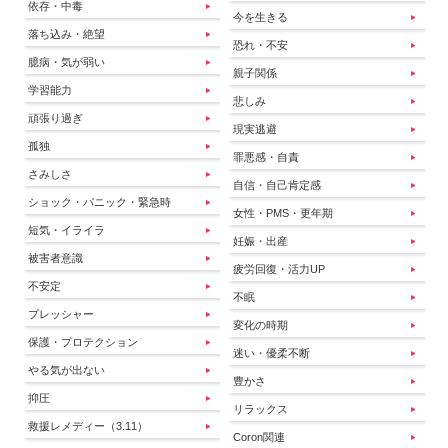
依存・中毒
今を生きる
落ち込み・絶望
恐れ・不安
臆病・気が弱い
親子関係
学習能力
悲しみ
頑張り過ぎ
現実逃避
孤独
罪悪感・自責
さみしさ
自信・自己肯定感
ショック・パニック・緊急時
女性・PMS・更年期
短気・イライラ
妊娠・出産
被害者意識
疲労回復・活力UP
不安定
不眠
プレッシャー
変化の時期
保護・プロテクション
迷い・優柔不断
やる気が出ない
豊かさ
抑圧
リラックス
救援レメディー（3.11）
Coron関連