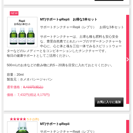
NEW
MT)サポートφRepli お得な3本セット
サポートチンクチャーRepli（レプリ） お得な3本セット
サポートチンクチャーは、土壌も種も肥料も安心安全
な、豊受自然農でとれたハーブのマザーチンクチャーを
中心に、心と体と魂を三位一体でみるスピリットウォー
ターなどのレメディーとをコンビネーションしたチンクチャーです。
毎日の健康サポートとしてご活用ください。
500ｍLのお水などの飲み物に約5～20滴を目安に入れておとりください。
容量：20ml
製造元：ホメオパシージャパン
通常価格：
8,415円(税込)
価格： 7,432円(税込 8,175円)
5.0 (1件)
MT)サポートφRepli
サポートチンクチャーRepli（レプリ）