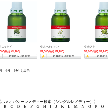
M)ニッケイ
GM)ハルジオン
GM)フキ
,800
(税込 ¥1,980)
¥1,800
(税込 ¥1,980)
¥1,800
(税込 ¥1,980
6件中1件～16件を表示
【ホメオパシーレメディー検索（シングルレメディー）】
B
C
D
E
F
G
H
I
J
K
L
M
N
O
P
Q