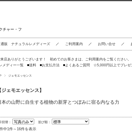
クチャー・フ
ス通販 ナチュラルレメディーズ
ご利用案内
お問い合せ
ご来店ありがとうございます！ 初めてのお客さまは、
ご利用案内
をご覧ください
レメディー一覧
■
送料
■
お支払方法
■
よくあるご質問
☆5,000円以上でプレゼ
P
ジェモエッセンス
【ジェモエッセンス】
日本の山野に自生する植物の新芽とつぼみに宿る内なる力
示切替：
並び順：
6件中1件～16件を表示