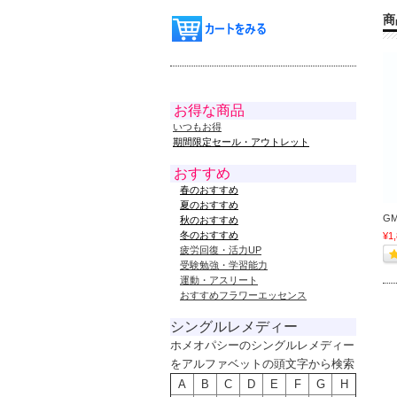
商
お得な商品
いつもお得
期間限定セール・アウトレット
おすすめ
春のおすすめ
夏のおすすめ
G
秋のおすすめ
冬のおすすめ
¥1
疲労回復・活力UP
受験勉強・学習能力
運動・アスリート
おすすめフラワーエッセンス
シングルレメディー
ホメオパシーのシングルレメディー
をアルファベットの頭文字から検索
A
B
C
D
E
F
G
H