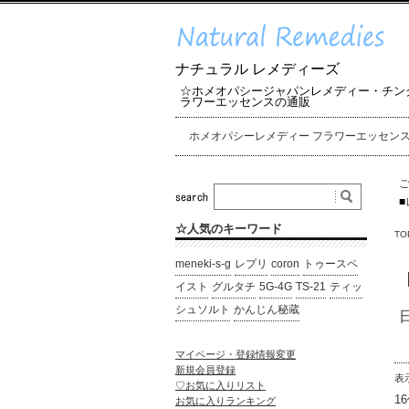
ナチュラル レメディーズ
☆ホメオパシージャパンレメディー・チン
ラワーエッセンスの通販
ホメオパシーレメディー フラワーエッセン
■
☆人気のキーワード
TO
meneki-s-g
レプリ
coron
トゥースペ
イスト
グルタチ
5G-4G
TS-21
ティッ
シュソルト
かんじん秘蔵
マイページ・登録情報変更
新規会員登録
表
♡お気に入りリスト
1
お気に入りランキング