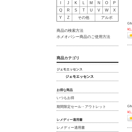
I
J
K
L
M
N
O
P
Q
R
S
T
U
V
W
X
Y
Z
その他
アルポ
G
¥1
商品の検索方法
ホメオパシー商品のご使用方法
商品カテゴリ
ジェモエッセンス
ジェモエッセンス
お得な商品
いつもお得
G
期間限定セール・アウトレット
¥1
レメディー適用書
レメディー適用書