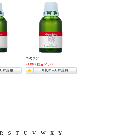
GM)フジ
)
¥1,800
(税込 ¥1,980)
R
S
T
U
V
W
X
Y