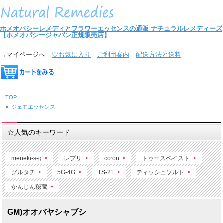
ホメオパシーレメディとフラワーエッセンスの通販
ナチュラルレメディーズ
【ホメオパシージャパン正規販売店】
→マイページへ
♡お気に入り
ご利用案内
配送方法と送料
TOP
>
ジェモエッセンス
☆人気のキーワード
meneki-s-g
レプリ
coron
トゥースペイスト
グルタチ
5G-4G
TS-21
ティッシュソルト
かんじん秘蔵
GM)オオバヤシャブシ