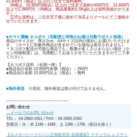
21,600円（税込）以上のご注文で送料無料、
沖縄は、10,800円(税込）以上のご注文で送料の650円引、21,600円
以上で1,380円引（沖縄は、商品重量約1.5Kg以上は送料別途かかりま
す）。
正式な送料は、ご注文完了後に改めて当店よりメールにてご連絡さ
せていただきます。
■ヤマト運輸 ネコポス（宅配便と同等のお届け日数でポスト投函）
商品のサイズが、厚さ2cm、A4サイズ以内の場合にお選びいただけま
す。（カートに対象外商品が含まれている場合は表示されません）
＊ネコポス配送が可能な商品でも、数量が多く入りきらない場合（小
ビン50個程度）は、宅便配にてお送りさせていただきますのでご了承
ください。
【ネコポス送料 （全国一律）】
●商品合計金額 10,800円未満（税込）：260円
●商品合計金額 10,800円以上（税込）：無料
■海外発送
※現在、海外発送は受け付けておりません。
---------------------------------------------------
お問い合わせ
→メールでのお問い合わせ
TEL： 04-2960-1561 / FAX：04-2960-1560
営業日：火・木 11時～16時、土 12時～17時（祝日を除く）
【ホメオパシージャパン正規販売店 全国通販】ナチュラル レメディ