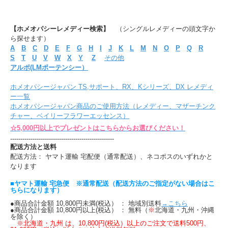
【ホメオパシーレメディー検索】
（シングルレメディーの頭文字か
ら探せます）
A
B
C
D
E
F
G
H
I
J
K
L
M
N
O
P
Q
R
S
T
U
V
W
X
Y
Z
その他
アルポ(LMポーテンシー）
ホメオパシージャパン TS,サポート、RX、Kシリーズ、DX レメディ
ー一覧
ホメオパシージャパン商品のご使用方法（レメディー、マザーチンク
チャー、ベイリーフラワーエッセンス）
☆5,000円以上でプレゼントはこちらからお選びください！
---------------------------------------------------
配送方法と送料
配送方法： ヤマト運輸 宅配便（通常配送）、ネコポスのいずれかと
なります
■ヤマト運輸 宅急便 ※通常配送（配送方法のご指定がない場合はこ
ちらになります）
●商品合計金額 10,800円未満(税込） ： 地域別送料
→こちら
●商品合計金額 10,800円以上(税込） ： 無料（
※
北海道・九州・沖縄
を除く）
※北海道・九州 は、10,800円(税込）以上のご注文で送料500円、