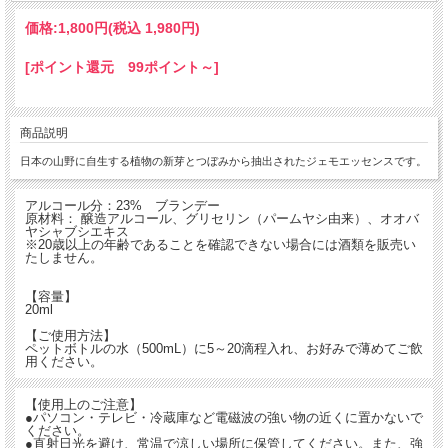
価格:
1,800円
(税込 1,980円)
[ポイント還元 99ポイント～]
商品説明
日本の山野に自生する植物の新芽とつぼみから抽出されたジェモエッセンスです。
アルコール分：23% ブランデー
原材料： 醸造アルコール、グリセリン（パームヤシ由来）、オオバ
ヤシャブシエキス
※20歳以上の年齢であることを確認できない場合には酒類を販売い
たしません。
【容量】
20ml
【ご使用方法】
ペットボトルの水（500mL）に5～20滴程入れ、お好みで薄めてご飲
用ください。
【使用上のご注意】
●パソコン・テレビ・冷蔵庫など電磁波の強い物の近くに置かないで
ください。
●直射日光を避け、常温で涼しい場所に保管してください。また、強