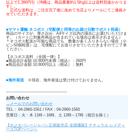
以上で1,380円引（沖縄は、商品重量約1.5Kg以上は送料別途かかりま
す）。
正式な送料は、ご注文完了後に改めて当店よりメールにてご連絡さ
せていただきます。
■ヤマト運輸 ネコポス（宅配便と同等のお届け日数でポスト投函）
商品のサイズが、厚さ2cm、A4サイズ以内の場合にお選びいただけま
す。（カートに対象外商品が含まれている場合は表示されません）
＊ネコポス配送が可能な商品でも、数量が多く入りきらない場合（小
ビン50個程度）は、宅便配にてお送りさせていただきますのでご了承
ください。
【ネコポス送料 （全国一律）】
●商品合計金額 10,800円未満（税込）：260円
●商品合計金額 10,800円以上（税込）：無料
■海外発送
※現在、海外発送は受け付けておりません。
---------------------------------------------------
お問い合わせ
→メールでのお問い合わせ
TEL： 04-2960-1561 / FAX：04-2960-1560
営業日：火・木 11時～16時、土 12時～17時（祝日を除く）
【ホメオパシージャパン正規販売店 全国通販】ナチュラル レメディ
ーズTOPページへ