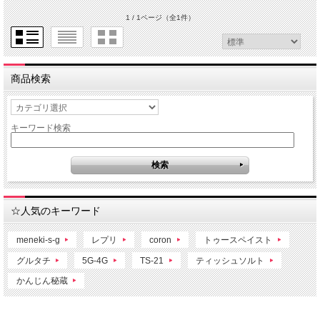
1 / 1ページ
（全1件）
商品検索
キーワード検索
☆人気のキーワード
meneki-s-g
レプリ
coron
トゥースペイスト
グルタチ
5G-4G
TS-21
ティッシュソルト
かんじん秘蔵