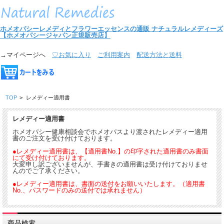
ホメオパシーレメディとフラワーエッセンスの通販
ナチュラルレメディーズ
【ホメオパシージャパン正規販売店】
→マイページへ
♡お気に入り
ご利用案内
配送方法と送料
TOP
>
レメディー適用書
レメディー適用書
ホメオパシー健康相談会でホメオパスより渡されたレメディー適用
書のご注文を受け付けております。
●レメディー適用書は、【適用書No.】の印字された適用書のみ書面
にて受け付けております。
大変申し訳ございませんが、手書きの適用書は受け付けておりませ
んのでご了承ください。
●レメディー適用書は、書面の送付をお願いいたします。（適用書
No.、パスワードのみの送付では承れません）
商品検索