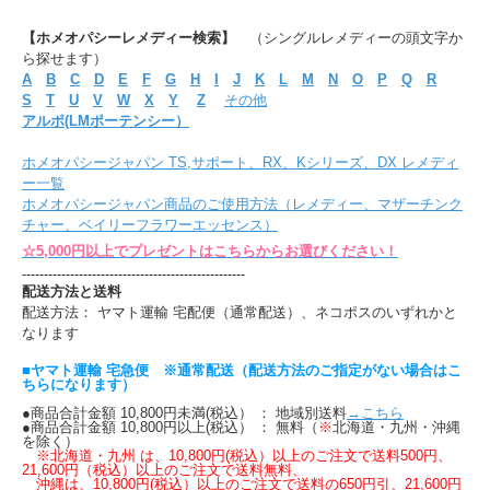
【ホメオパシーレメディー検索】
（シングルレメディーの頭文字か
ら探せます）
A
B
C
D
E
F
G
H
I
J
K
L
M
N
O
P
Q
R
S
T
U
V
W
X
Y
Z
その他
アルポ(LMポーテンシー）
ホメオパシージャパン TS,サポート、RX、Kシリーズ、DX レメディ
ー一覧
ホメオパシージャパン商品のご使用方法（レメディー、マザーチンク
チャー、ベイリーフラワーエッセンス）
☆5,000円以上でプレゼントはこちらからお選びください！
---------------------------------------------------
配送方法と送料
配送方法： ヤマト運輸 宅配便（通常配送）、ネコポスのいずれかと
なります
■ヤマト運輸 宅急便 ※通常配送（配送方法のご指定がない場合はこ
ちらになります）
●商品合計金額 10,800円未満(税込） ： 地域別送料
→こちら
●商品合計金額 10,800円以上(税込） ： 無料（
※
北海道・九州・沖縄
を除く）
※北海道・九州 は、10,800円(税込）以上のご注文で送料500円、
21,600円（税込）以上のご注文で送料無料、
沖縄は、10,800円(税込）以上のご注文で送料の650円引、21,600円