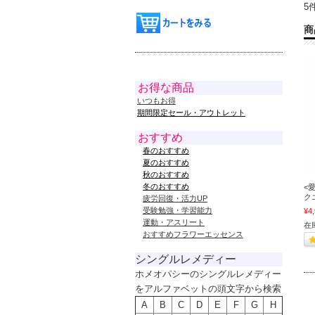
5
商
お得な商品
いつもお得
期間限定セール・アウトレット
おすすめ
春のおすすめ
夏のおすすめ
秋のおすすめ
冬のおすすめ
<
ク
疲労回復・活力UP
受験勉強・学習能力
¥4
運動・アスリート
在
おすすめフラワーエッセンス
シングルレメディー
ホメオパシーのシングルレメディー
をアルファベットの頭文字から検索
A
B
C
D
E
F
G
H