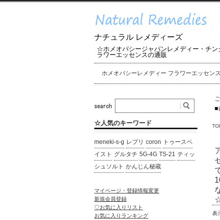
ナチュラル レメディーズ
☆ホメオパシージャパンレメディー・チン
ラワーエッセンスの通販
ホメオパシーレメディー フラワーエッセン
■
☆人気のキーワード
TO
meneki-s-g
レプリ
coron
トゥースペ
イスト
グルタチ
5G-4G
TS-21
ティッ
シュソルト
かんじん秘蔵
マイページ・登録情報変更
新規会員登録
♡お気に入りリスト
表
お気に入りランキング