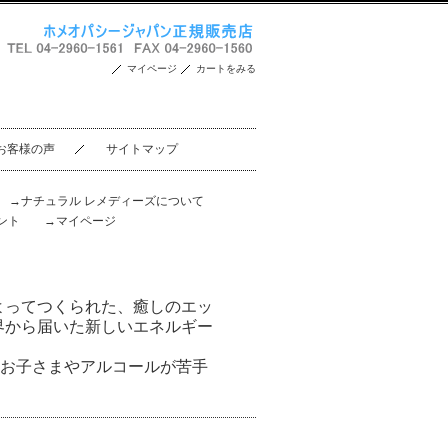
マイページ
カートをみる
お客様の声
サイトマップ
。
→ナチュラル レメディーズについて
ント
→マイページ
よってつくられた、癒しのエッ
界から届いた新しいエネルギー
、お子さまやアルコールが苦手