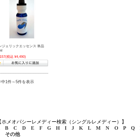
ンジェリックエッセンス 単品
ml
,157
(税込 ¥4,490)
件中1件～5件を表示
【ホメオパシーレメディー検索（シングルレメディー）】
B
C
D
E
F
G
H
I
J
K
L
M
N
O
P
Q
その他