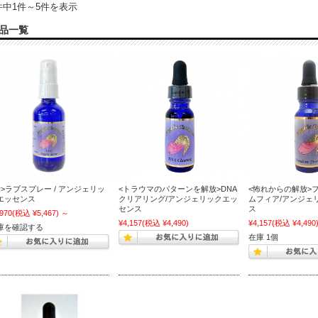
件中1件～5件を表示
品一覧
愛>ラブスプレー / アンジェリッ
<トラウマのパターンを解放>DNA
<怖れからの解放>
エッセンス
クリアリング/アンジェリックエッ
ムフィア/アンジェ
センス
ス
,970
(税込 ¥5,467)
～
¥4,157
(税込 ¥4,490)
¥4,157
(税込 ¥4,490
庫を確認する
在庫 1個