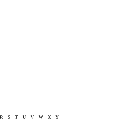
R
S
T
U
V
W
X
Y