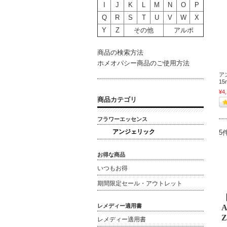
I
J
K
L
M
N
O
P
Q
R
S
T
U
V
W
X
Y
Z
その他
アルポ
商品の検索方法
ホメオパシー商品のご使用方法
ア
15
¥4
商品カテゴリ
フラワーエッセンス
アンジェリック
5
お得な商品
いつもお得
期間限定セール・アウトレット
レメディー適用書
A
Z
レメディー適用書