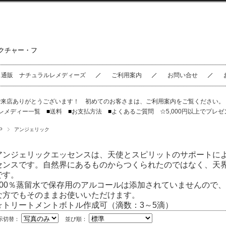
クチャー・フ
ス通販 ナチュラルレメディーズ
ご利用案内
お問い合せ
ご来店ありがとうございます！ 初めてのお客さまは、
ご利用案内
をご覧ください
レメディー一覧
■
送料
■
お支払方法
■
よくあるご質問
☆5,000円以上でプレゼ
P
アンジェリック
アンジェリックエッセンスは、天使とスピリットのサポートに
センスです。自然界にあるものからつくられたのではなく、天
です。
100％蒸留水で保存用のアルコールは添加されていませんので
な方でもそのままお使いいただけます。
☆トリートメントボトル作成可（滴数：3～5滴）
示切替：
並び順：