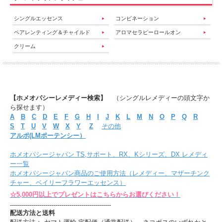
シングルエッセンス
コンビネーション
ペアレンティング＆チャイルド
アロマセラピーロールオン
クリーム
【ホメオパシーレメディー検索】
（シングルレメディーの頭文字か
ら探せます）
A
B
C
D
E
F
G
H
I
J
K
L
M
N
O
P
Q
R
S
T
U
V
W
X
Y
Z
その他
アルポ(LMポーテンシー）
ホメオパシージャパン TS,サポート、RX、Kシリーズ、DX レメディ
ー一覧
ホメオパシージャパン商品のご使用方法（レメディー、マザーチンク
チャー、ベイリーフラワーエッセンス）
☆5,000円以上でプレゼントはこちらからお選びください！
---------------------------------------------------
配送方法と送料