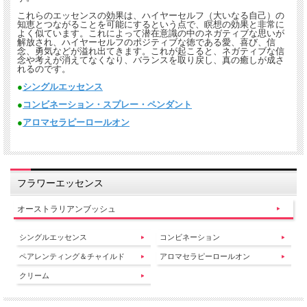
これらのエッセンスの効果は、ハイヤーセルフ（大いなる自己）の
知恵とつながることを可能にするという点で、瞑想の効果と非常に
よく似ています。これによって潜在意識の中のネガティブな思いが
解放され、ハイヤーセルフのポジティブな徳である愛、喜び、信
念、勇気などが溢れ出てきます。これが起こると、ネガティブな信
念や考えが消えてなくなり、バランスを取り戻し、真の癒しが成さ
れるのです。
●
シングルエッセンス
●
コンビネーション・スプレー・ペンダント
●
アロマセラピーロールオン
フラワーエッセンス
オーストラリアンブッシュ
シングルエッセンス
コンビネーション
ペアレンティング＆チャイルド
アロマセラピーロールオン
クリーム