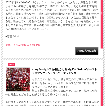
2025年は9（2+0+2+5 = 9 )というユニバーサルイヤーにあたり、深遠なる『9年
サイクル』の始まりを告げる年です。2025エッセンスは、あなたの進む道を明
るく照らすために誕生しました。この新しい『9年サイクル』は、明晰さ、内な
る強さ、目的を持ちながら、自らの持つ最大限の力と自主性を携えて歩むサポー
トとなってくれるものです。また、2025エッセンスは、あなたの回復力と輝き
を思い出させてくれるものであり、可能性という大きなビジョンを力強くサポー
トしてくれるものです。自らの持つ最大限の力と自主性を受け入れて、新しい年
へと大胆に踏み出していきましょう。
■容量 30ml
価格： 4,157円(税込 4,490円)
NEW
<ハイヤーセルフを根付かせる>セダム Sedum/オースト
ラリアンブッシュフラワーエッセンス
セダムのエッセンスは、最も高次のスピリチュアルエネ
ルギーをもたらし、ハイヤーセルフを完全に根付かせグ
ラウンディングさせてくれます。
聖なる男性性と女性性を真にバランスさせ、私たちが肉
体に完全にとどまることができるよう導いてくれます。
スピリチュアルなチャンネルを強化することで、高次のエネルギーを取り込みア
ンカリング（定着）できるように助けてくれるため、ミディアム（霊媒）の方に