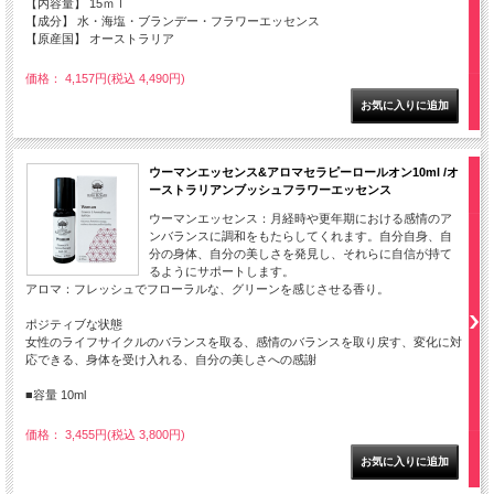
【内容量】 15ｍｌ
【成分】 水・海塩・ブランデー・フラワーエッセンス
【原産国】 オーストラリア
価格： 4,157円(税込 4,490円)
ウーマンエッセンス&アロマセラピーロールオン10ml /オ
ーストラリアンブッシュフラワーエッセンス
ウーマンエッセンス：月経時や更年期における感情のア
ンバランスに調和をもたらしてくれます。自分自身、自
分の身体、自分の美しさを発見し、それらに自信が持て
るようにサポートします。
アロマ：フレッシュでフローラルな、グリーンを感じさせる香り。
ポジティブな状態
女性のライフサイクルのバランスを取る、感情のバランスを取り戻す、変化に対
応できる、身体を受け入れる、自分の美しさへの感謝
■容量 10ml
価格： 3,455円(税込 3,800円)