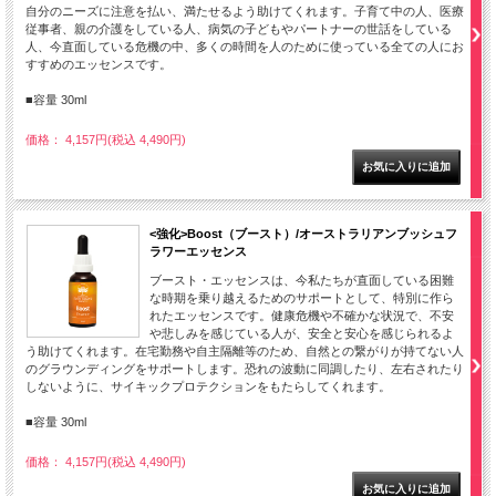
自分のニーズに注意を払い、満たせるよう助けてくれます。子育て中の人、医療
従事者、親の介護をしている人、病気の子どもやパートナーの世話をしている
人、今直面している危機の中、多くの時間を人のために使っている全ての人にお
すすめのエッセンスです。
■容量 30ml
価格： 4,157円(税込 4,490円)
<強化>Boost（ブースト）/オーストラリアンブッシュフ
ラワーエッセンス
ブースト・エッセンスは、今私たちが直面している困難
な時期を乗り越えるためのサポートとして、特別に作ら
れたエッセンスです。健康危機や不確かな状況で、不安
や悲しみを感じている人が、安全と安心を感じられるよ
う助けてくれます。在宅勤務や自主隔離等のため、自然との繋がりが持てない人
のグラウンディングをサポートします。恐れの波動に同調したり、左右されたり
しないように、サイキックプロテクションをもたらしてくれます。
■容量 30ml
価格： 4,157円(税込 4,490円)