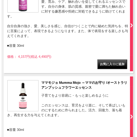
愛、育み、ケア、触れ合いを促してくれるエッセンスで
す。自分の身体、肌の質感、親密で愛に満ちた触れ合い
に対する嫌悪感や拒絶に対処できるように助けてくれま
す。
自分自身の強さ、愛、美しさを感じ、自信がつくことで内に秘めた気持ちを、特
に言葉によって、表現できるようになります。また、体で表現をする楽しさも与
えてくれます。
■容量 30ml
価格： 4,157円(税込 4,490円)
ママモジョ Mumma Mojo ～ママのお守り /オーストラリ
アンブッシュフラワーエッセンス
子育てをより容易に・もっと楽しめるように
このエッセンスは、育児をより楽に、そして喜ばしいも
のにするために作られました。活力、回復力、落ち着
き、再生する力を与えてくれます。
■容量 30ml