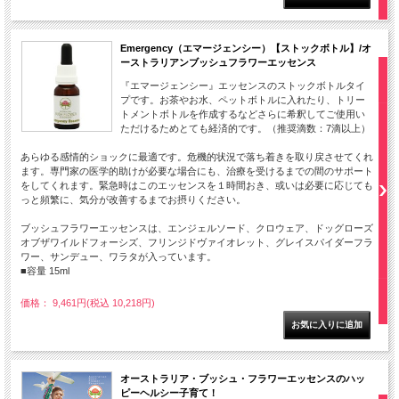
Emergency（エマージェンシー）【ストックボトル】/オ
ーストラリアンブッシュフラワーエッセンス
『エマージェンシー』エッセンスのストックボトルタイ
プです。お茶やお水、ペットボトルに入れたり、トリー
トメントボトルを作成するなどさらに希釈してご使用い
ただけるためとても経済的です。（推奨滴数：7滴以上）
あらゆる感情的ショックに最適です。危機的状況で落ち着きを取り戻させてくれ
ます。専門家の医学的助けが必要な場合にも、治療を受けるまでの間のサポート
をしてくれます。緊急時はこのエッセンスを１時間おき、或いは必要に応じても
っと頻繁に、気分が改善するまでお摂りください。
ブッシュフラワーエッセンスは、エンジェルソード、クロウェア、ドッグローズ
オブザワイルドフォーシズ、フリンジドヴァイオレット、グレイスパイダーフラ
ワー、サンデュー、ワラタが入っています。
■容量 15ml
価格： 9,461円(税込 10,218円)
オーストラリア・ブッシュ・フラワーエッセンスのハッ
ピーヘルシー子育て！