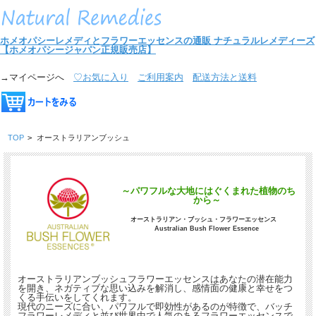
ホメオパシーレメディとフラワーエッセンスの通販
ナチュラルレメディーズ
【ホメオパシージャパン正規販売店】
→マイページへ
♡お気に入り
ご利用案内
配送方法と送料
TOP
>
オーストラリアンブッシュ
～パワフルな大地にはぐくまれた植物のち
から～
オーストラリアン・ブッシュ・フラワーエッセンス
Australian Bush Flower Essence
オーストラリアンブッシュフラワーエッセンスはあなたの潜在能力
を開き、ネガティブな思い込みを解消し、感情面の健康と幸せをつ
くる手伝いをしてくれます。
現代のニーズに合い、パワフルで即効性があるのが特徴で、バッチ
フラワーレメディと並び世界中で人気のあるフラワーエッセンスで