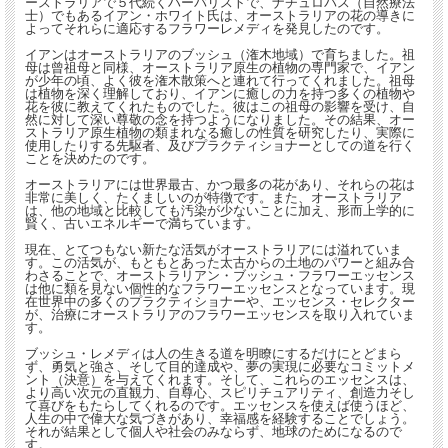
ーストラリアで５代続くハーバリストで、ナチュロパス（自然療法
士）でもあるイアン・ホワイト氏は、オーストラリアの花の導きに
よってそれらに適応するフラワーレメディを発見したのです。
イアンはオーストラリアのブッシュ（潅木地域）で育ちました。祖
母は曾祖母と同様、オーストラリア原生の植物の専門家で、イアン
が少年の頃、よく彼を潅木散策へと連れて行ってくれました。祖母
は植物を深く理解しており、イアンに癒しの力を持つ多くの植物や
花を彼に教えてくれたものでした。彼はこの祖母の影響を受け、自
然に対して深い尊敬の念を持つようになりました。その結果、オー
ストラリア原生植物の類まれなる癒しの性質を研究したり、実際に
使用したりする先駆者、及びプラクティショナーとしての道を行く
ことを決めたのです。
オーストラリアには世界最古、かつ最多の花があり、それらの花は
非常に美しく、たくましいのが特徴です。また、オーストラリア
は、他の地域と比較しても汚染が少ないことに加え、形而上学的に
賢く、古いエネルギーで満ちています。
現在、とてつもない新たな活気がオーストラリアには溢れていま
す。この活気が、もともとあった太古からの土地のパワーと組み合
わさることで、オーストラリアン・ブッシュ・フラワーエッセンス
は他に類を見ない個性的なフラワーエッセンスとなっています。現
在世界中の多くのプラクティショナーや、エッセンス・セレクター
が、治療にオーストラリアのフラワーエッセンスを取り入れていま
す。
ブッシュ・レメディは人の生きる道を明瞭にするだけにとどまら
ず、勇気と強さ、そして目的達成や、夢の実現に必要なコミットメ
ント（決意）を与えてくれます。そして、これらのエッセンスは、
より高い次元の直観力、自尊心、スピリチュアリティ、創造力そし
て喜びをもたらしてくれるのです。エッセンスを使えば使うほど、
人生の中で偉大な気づきがあり、幸福感を経験することでしょう。
それが結果として個人や社会のみならず、地球のためになるので
す。