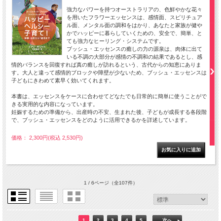
強力なパワーを持つオーストラリアの、色鮮やかな花々
を用いたフラワーエッセンスは、感情面、スピリチュア
ル面、メンタル面の調和をはかり、あなたと家族が健や
かでハッピーに暮らしていくための、安全で、簡単、と
ても強力なヒーリング・システムです。
ブッシュ・エッセンスの癒しの力の源泉は、肉体に出て
いる不調の大部分が感情の不調和の結果であるとし、感
情的バランスを回復すれば真の癒しが訪れるという、古代からの知恵にありま
す。大人と違って感情的ブロックや障壁が少ないため、ブッシュ・エッセンスは
子どもにきわめて素早く効いてくれます。
本書は、エッセンスをケースに合わせてどなたでも日常的に簡単に使うことがで
きる実用的な内容になっています。
妊娠するための準備から、出産時の不安、生まれた後、子どもが成長する各段階
で、ブッシュ・エッセンスをどのように活用できるかを詳述しています。
価格： 2,300円(税込 2,530円)
1 / 6ページ
（全107件）
1
2
3
4
5
次へ