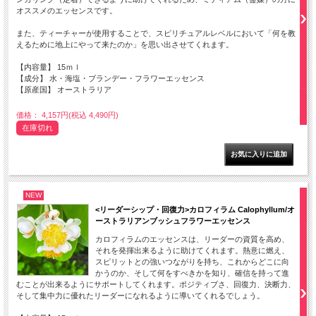
オススメのエッセンスです。
また、ティーチャーが使用することで、スピリチュアルレベルにおいて「何を教
えるために地上にやって来たのか」を思い出させてくれます。
【内容量】 15ｍｌ
【成分】 水・海塩・ブランデー・フラワーエッセンス
【原産国】 オーストラリア
価格： 4,157円(税込 4,490円)
在庫切れ
NEW
<リーダーシップ・回復力>カロフィラム Calophyllum/オ
ーストラリアンブッシュフラワーエッセンス
カロフィラムのエッセンスは、リーダーの資質を高め、
それを発揮出来るように助けてくれます。熱意に燃え、
スピリットとの強いつながりを持ち、これからどこに向
かうのか、そして何をすべきかを知り、確信を持って進
むことが出来るようにサポートしてくれます。ポジティブさ、回復力、決断力、
そして集中力に優れたリーダーになれるように導いてくれるでしょう。