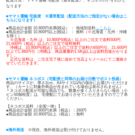
配送方法： ヤマト運輸 宅配便（通常配送）、ネコポスのいずれかと
なります
■ヤマト運輸 宅急便 ※通常配送（配送方法のご指定がない場合はこ
ちらになります）
●商品合計金額 10,800円未満(税込） ： 地域別送料
→こちら
●商品合計金額 10,800円以上(税込） ： 無料（
※
北海道・九州・沖縄
を除く）
※北海道・九州 は、10,800円(税込）以上のご注文で送料500円、
21,600円（税込）以上のご注文で送料無料、
沖縄は、10,800円(税込）以上のご注文で送料の650円引、21,600円
以上で1,380円引（沖縄は、商品重量約1.5Kg以上は送料別途かかりま
す）。
正式な送料は、ご注文完了後に改めて当店よりメールにてご連絡さ
せていただきます。
■ヤマト運輸 ネコポス（宅配便と同等のお届け日数でポスト投函）
商品のサイズが、厚さ2cm、A4サイズ以内の場合にお選びいただけま
す。（カートに対象外商品が含まれている場合は表示されません）
＊ネコポス配送が可能な商品でも、数量が多く入りきらない場合（小
ビン50個程度）は、宅便配にてお送りさせていただきますのでご了承
ください。
【ネコポス送料 （全国一律）】
●商品合計金額 10,800円未満（税込）：260円
●商品合計金額 10,800円以上（税込）：無料
■海外発送
※現在、海外発送は受け付けておりません。