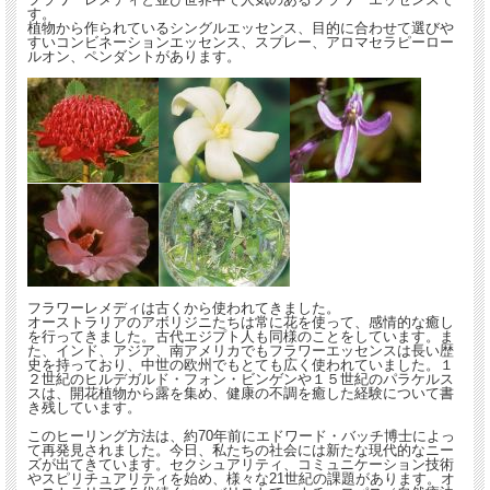
す。
植物から作られているシングルエッセンス、目的に合わせて選びや
すいコンビネーションエッセンス、スプレー、アロマセラピーロー
ルオン、ペンダントがあります。
フラワーレメディは古くから使われてきました。
オーストラリアのアボリジニたちは常に花を使って、感情的な癒し
を行ってきました。古代エジプト人も同様のことをしています。ま
た、インド、アジア、南アメリカでもフラワーエッセンスは長い歴
史を持っており、中世の欧州でもとても広く使われていました。１
２世紀のヒルデガルド・フォン・ビンゲンや１５世紀のパラケルス
スは、開花植物から露を集め、健康の不調を癒した経験について書
き残しています。
このヒーリング方法は、約70年前にエドワード・バッチ博士によっ
て再発見されました。今日、私たちの社会には新たな現代的なニー
ズが出てきています。セクシュアリティ、コミュニケーション技術
やスピリチュアリティを始め、様々な21世紀の課題があります。オ