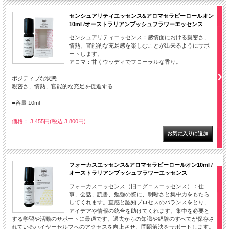
センシュアリティエッセンス&アロマセラピーロールオン
10ml /オーストラリアンブッシュフラワーエッセンス
センシュアリティエッセンス：感情面における親密さ、
情熱、官能的な充足感を楽しむことが出来るようにサポ
ートします。
アロマ：甘くウッディでフローラルな香り。
ポジティブな状態
親密さ、情熱、官能的な充足を促進する
■容量 10ml
価格： 3,455円(税込 3,800円)
フォーカスエッセンス&アロマセラピーロールオン10ml /
オーストラリアンブッシュフラワーエッセンス
フォーカスエッセンス（旧コグニスエッセンス）：仕
事、会話、読書、勉強の際に、明晰さと集中力をもたら
してくれます。直感と認知プロセスのバランスをとり、
アイデアや情報の統合を助けてくれます。集中を必要と
する学習や活動のサポートに最適です。過去からの知識や経験のすべてが保存さ
れているハイヤーセルフへのアクセスを向上させ、問題解決をサポートします。