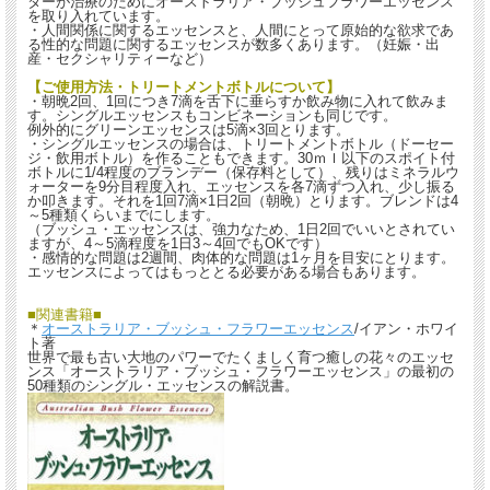
ターが治療のためにオーストラリア・ブッシュフラワーエッセンス
を取り入れています。
・人間関係に関するエッセンスと、人間にとって原始的な欲求であ
る性的な問題に関するエッセンスが数多くあります。（妊娠・出
産・セクシャリティーなど）
【ご使用方法・トリートメントボトルについて】
・朝晩2回、1回につき7滴を舌下に垂らすか飲み物に入れて飲みま
す。シングルエッセンスもコンビネーションも同じです。
例外的にグリーンエッセンスは5滴×3回とります。
・シングルエッセンスの場合は、トリートメントボトル（ドーセー
ジ・飲用ボトル）を作ることもできます。30ｍｌ以下のスポイト付
ボトルに1/4程度のブランデー（保存料として）、残りはミネラルウ
ォーターを9分目程度入れ、エッセンスを各7滴ずつ入れ、少し振る
か叩きます。それを1回7滴×1日2回（朝晩）とります。ブレンドは4
～5種類くらいまでにします。
（ブッシュ・エッセンスは、強力なため、1日2回でいいとされてい
ますが、4～5滴程度を1日3～4回でもOKです）
・感情的な問題は2週間、肉体的な問題は1ヶ月を目安にとります。
エッセンスによってはもっととる必要がある場合もあります。
■関連書籍■
＊
オーストラリア・ブッシュ・フラワーエッセンス
/イアン・ホワイ
ト著
世界で最も古い大地のパワーでたくましく育つ癒しの花々のエッセ
ンス「オーストラリア・ブッシュ・フラワーエッセンス」の最初の
50種類のシングル・エッセンスの解説書。