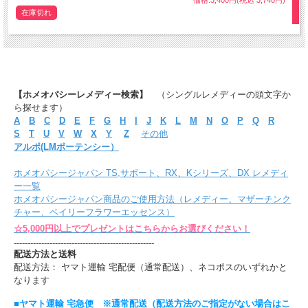
価格:3,400円(税込 3,740円)
在庫切れ
【ホメオパシーレメディー検索】
（シングルレメディーの頭文字か
ら探せます）
A
B
C
D
E
F
G
H
I
J
K
L
M
N
O
P
Q
R
S
T
U
V
W
X
Y
Z
その他
アルポ(LMポーテンシー）
ホメオパシージャパン TS,サポート、RX、Kシリーズ、DX レメディ
ー一覧
ホメオパシージャパン商品のご使用方法（レメディー、マザーチンク
チャー、ベイリーフラワーエッセンス）
☆5,000円以上でプレゼントはこちらからお選びください！
---------------------------------------------------
配送方法と送料
配送方法： ヤマト運輸 宅配便（通常配送）、ネコポスのいずれかと
なります
■ヤマト運輸 宅急便 ※通常配送（配送方法のご指定がない場合はこ