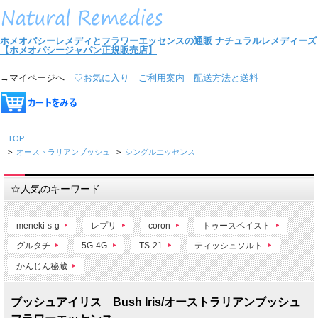
ホメオパシーレメディとフラワーエッセンスの通販
ナチュラルレメディーズ
【ホメオパシージャパン正規販売店】
→マイページへ
♡お気に入り
ご利用案内
配送方法と送料
TOP
>
オーストラリアンブッシュ
>
シングルエッセンス
☆人気のキーワード
meneki-s-g
レプリ
coron
トゥースペイスト
グルタチ
5G-4G
TS-21
ティッシュソルト
かんじん秘蔵
ブッシュアイリス Bush Iris/オーストラリアンブッシュ