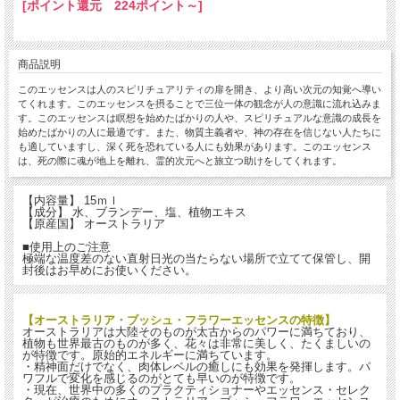
[ポイント還元 224ポイント～]
商品説明
このエッセンスは人のスピリチュアリティの扉を開き、より高い次元の知覚へ導い
てくれます。このエッセンスを摂ることで三位一体の観念が人の意識に流れ込みま
す。このエッセンスは瞑想を始めたばかりの人や、スピリチュアルな意識の成長を
始めたばかりの人に最適です。また、物質主義者や、神の存在を信じない人たちに
も適していますし、深く死を恐れている人にも効果があります。このエッセンス
は、死の際に魂が地上を離れ、霊的次元へと旅立つ助けをしてくれます。
【内容量】 15ｍｌ
【成分】 水、ブランデー、塩、植物エキス
【原産国】 オーストラリア
■使用上のご注意
極端な温度差のない直射日光の当たらない場所で立てて保管し、開
封後はお早めにお使いください。
【オーストラリア・ブッシュ・フラワーエッセンスの特徴】
オーストラリアは大陸そのものが太古からのパワーに満ちており、
植物も世界最古のものが多く、花々は非常に美しく、たくましいの
が特徴です。原始的エネルギーに満ちています。
・精神面だけでなく、肉体レベルの癒しにも効果を発揮します。パ
ワフルで変化を感じるのがとても早いのが特徴です。
・現在、世界中の多くのプラクティショナーやエッセンス・セレク