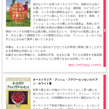
強力なパワーを持つオーストラリアの、色鮮やかな花々
を用いたフラワーエッセンスは、感情面、スピリチュア
ル面、メンタル面の調和をはかり、あなたと家族が健や
かでハッピーに暮らしていくための、安全で、簡単、と
ても強力なヒーリング・システムです。
ブッシュ・エッセンスの癒しの力の源泉は、肉体に出て
いる不調の大部分が感情の不調和の結果であるとし、感
情的バランスを回復すれば真の癒しが訪れるという、古代からの知恵にありま
す。大人と違って感情的ブロックや障壁が少ないため、ブッシュ・エッセンスは
子どもにきわめて素早く効いてくれます。
本書は、エッセンスをケースに合わせてどなたでも日常的に簡単に使うことがで
きる実用的な内容になっています。
妊娠するための準備から、出産時の不安、生まれた後、子どもが成長する各段階
で、ブッシュ・エッセンスをどのように活用できるかを詳述しています。
価格:2,300円(税込 2,530円)
オーストラリア・ブッシュ・フラワーエッセンス/イア
ン・ホワイト著
世界で最も古い大地のパワーでたくましく育つ癒しの
花々のエッセンス「オーストラリア・ブッシュ・フラワ
ーエッセンス」の50種類がわかりやすく解説されていま
す。
オーストラリア各地で集められたブッシュ・エッセンス