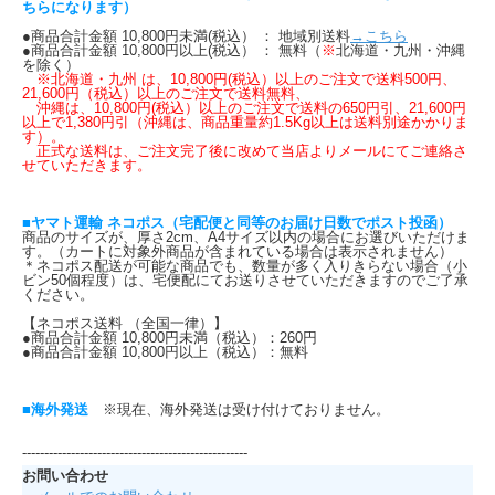
ちらになります）
●商品合計金額 10,800円未満(税込） ： 地域別送料
→こちら
●商品合計金額 10,800円以上(税込） ： 無料（
※
北海道・九州・沖縄
を除く）
※北海道・九州 は、10,800円(税込）以上のご注文で送料500円、
21,600円（税込）以上のご注文で送料無料、
沖縄は、10,800円(税込）以上のご注文で送料の650円引、21,600円
以上で1,380円引（沖縄は、商品重量約1.5Kg以上は送料別途かかりま
す）。
正式な送料は、ご注文完了後に改めて当店よりメールにてご連絡さ
せていただきます。
■ヤマト運輸 ネコポス（宅配便と同等のお届け日数でポスト投函）
商品のサイズが、厚さ2cm、A4サイズ以内の場合にお選びいただけま
す。（カートに対象外商品が含まれている場合は表示されません）
＊ネコポス配送が可能な商品でも、数量が多く入りきらない場合（小
ビン50個程度）は、宅便配にてお送りさせていただきますのでご了承
ください。
【ネコポス送料 （全国一律）】
●商品合計金額 10,800円未満（税込）：260円
●商品合計金額 10,800円以上（税込）：無料
■海外発送
※現在、海外発送は受け付けておりません。
---------------------------------------------------
お問い合わせ