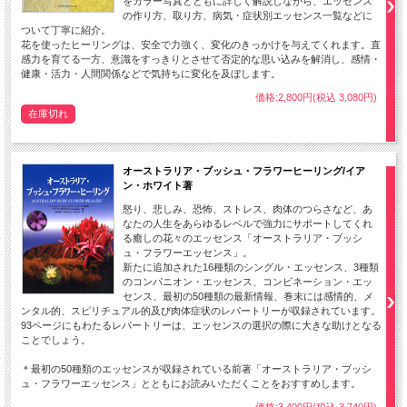
をカラー写真とともに詳しく解説しながら、エッセンス
の作り方、取り方、病気・症状別エッセンス一覧などに
ついて丁寧に紹介。
花を使ったヒーリングは、安全で力強く、変化のきっかけを与えてくれます。直
感力を育てる一方、意識をすっきりとさせて否定的な思い込みを解消し、感情・
健康・活力・人間関係などで気持ちに変化を及ぼします。
価格:2,800円(税込 3,080円)
在庫切れ
オーストラリア・ブッシュ・フラワーヒーリング/イア
ン・ホワイト著
怒り、悲しみ、恐怖、ストレス、肉体のつらさなど、あ
なたの人生をあらゆるレベルで強力にサポートしてくれ
る癒しの花々のエッセンス「オーストラリア・ブッシ
ュ・フラワーエッセンス」。
新たに追加された16種類のシングル・エッセンス、3種類
のコンパニオン・エッセンス、コンビネーション・エッ
センス、最初の50種類の最新情報、巻末には感情的、メ
ンタル的、スピリチュアル的及び肉体症状のレパートリーが収録されています。
93ページにもわたるレパートリーは、エッセンスの選択の際に大きな助けとなる
ことでしょう。
＊最初の50種類のエッセンスが収録されている前著「オーストラリア・ブッシ
ュ・フラワーエッセンス」とともにお読みいただくことをおすすめします。