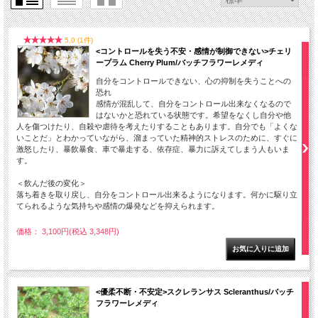
5.0 (1件)
<コントロールを失う不安・感情が制御できない>チェリ
ープラム Cherry Plum/バッチフラワーレメディ
自分をコントロールできない、心の抑制を失うことへの
恐れ
感情が混乱して、自分をコントロール出来なくなるので
はないかと恐れている状態です。希望をなくし自分や他
人を傷つけたり、自殺や虐待を考えたりすることもあります。自分でも「よくな
いことだ」とわかっていながら、溜まっていた精神的ストレスのために、すぐに
激怒したり、暴飲暴食、車で暴走する、依存症、暴力に訴えてしまう人もいま
す。
＜飲んだ後の変化＞
落ち着きを取り戻し、自分をコントロール出来るようになります。何かに駆り立
てられるような気持ちや感情の爆発などを抑えられます。
価格： 3,100円(税込 3,348円)
<優柔不断・不安定>スクレランサス Scleranthus/バッチ
フラワーレメディ