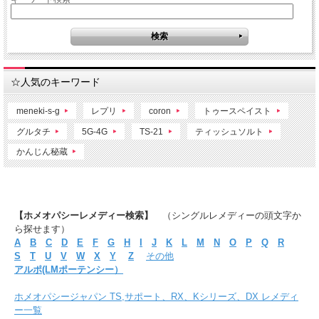
☆人気のキーワード
meneki-s-g
レプリ
coron
トゥースペイスト
グルタチ
5G-4G
TS-21
ティッシュソルト
かんじん秘蔵
【ホメオパシーレメディー検索】
（シングルレメディーの頭文字か
ら探せます）
A
B
C
D
E
F
G
H
I
J
K
L
M
N
O
P
Q
R
S
T
U
V
W
X
Y
Z
その他
アルポ(LMポーテンシー）
ホメオパシージャパン TS,サポート、RX、Kシリーズ、DX レメディ
ー一覧