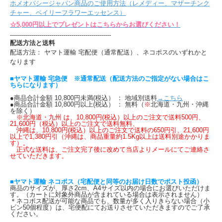
ホメオパシージャパン商品のご使用方法（レメディー、マザーチンク
チャー、ベイリーフラワーエッセンス）
☆5,000円以上でプレゼントはこちらからお選びください！
---------------------------------------------------
配送方法と送料
配送方法： ヤマト運輸 宅配便（通常配送）、ネコポスのいずれかと
なります
■ヤマト運輸 宅急便 ※通常配送（配送方法のご指定がない場合はこ
ちらになります）
●商品合計金額 10,800円未満(税込） ： 地域別送料
→こちら
●商品合計金額 10,800円以上(税込） ： 無料（
※
北海道・九州・沖縄
を除く）
※北海道・九州 は、10,800円(税込）以上のご注文で送料500円、
21,600円（税込）以上のご注文で送料無料、
沖縄は、10,800円(税込）以上のご注文で送料の650円引、21,600円
以上で1,380円引（沖縄は、商品重量約1.5Kg以上は送料別途かかりま
す）。
正式な送料は、ご注文完了後に改めて当店よりメールにてご連絡さ
せていただきます。
■ヤマト運輸 ネコポス（宅配便と同等のお届け日数でポスト投函）
商品のサイズが、厚さ2cm、A4サイズ以内の場合にお選びいただけま
す。（カートに対象外商品が含まれている場合は表示されません）
＊ネコポス配送が可能な商品でも、数量が多く入りきらない場合（小
ビン50個程度）は、宅便配にてお送りさせていただきますのでご了承
ください。