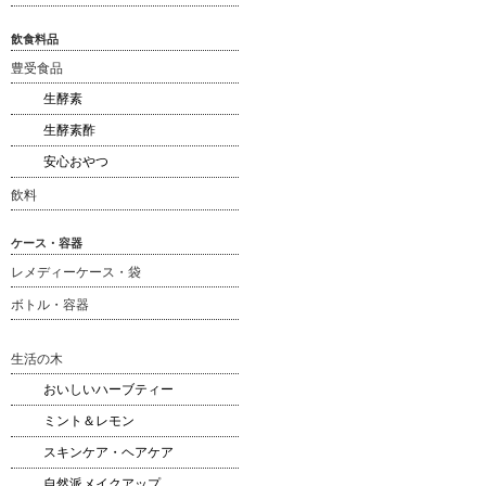
飲食料品
豊受食品
生酵素
生酵素酢
安心おやつ
飲料
ケース・容器
レメディーケース・袋
ボトル・容器
生活の木
おいしいハーブティー
ミント＆レモン
スキンケア・ヘアケア
自然派メイクアップ