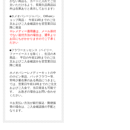
がない商品も、カートに入れてご注
文いただけるよう、長期欠品商品以
外は在庫ありと表示しております）
●ホメオパシージャパン、CHhomシ
ョップ商品： 午前11時までのご注
文およびご入金確認分を翌営業日以
降に発送
※レメディー適用書は、メール添付
でない送付方法の場合は、通常より
お日にちがかかりますのでご了承く
ださい
●フラワーエッセンス（ベイリー、
ファーイーストを除く）、生活の木
商品： 平日の午前11時までのご注
文およびご入金確認分を翌営業日以
降に発送
ホメオパシーレメディーキットの中
の小ビン単品、バッチフラワー等、
常時少量在庫のある商品につきまし
ては、営業日午前11時までのご注文
およびご入金で、当日発送も可能で
す。 お急ぎの場合はお問い合わせ
ください。
※お支払い方法が銀行振込・郵便振
替の場合は、ご入金確認後の手配と
なります。