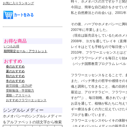
時々、ホメオパスの方ですか？と聞
お気に入りランキング
今回は、簡単な自己紹介をさせてい
私と自然療法との出会いは、200
その後、ハーブやホメオパシーに興味
2007年に卒業しました。
（現在は販売店をしているためホメ
お得な商品
2008年、ヨガを通してレイキ（直
いつもお得
レイキはとても手軽なので毎日使っ
期間限定セール・アウトレット
2010年、フラワーエッセンスと
ッチフラワーレメディを毎日とり始
おすすめ
（バッチ国際教育プログラム レベル
春のおすすめ
夏のおすすめ
フラワーエッセンスをとることで、
秋のおすすめ
また、バッチ博士の哲学や感情その
冬のおすすめ
疲労回復・活力UP
魂と調和して生きること、魂の目的
受験勉強・学習能力
最近は、アロマテラピー、フラワー
運動・アスリート
すが^^;）、毎日朝晩、癒されていま
おすすめフラワーエッセンス
お店を通して、植物が私たちに与え
ギー療法を多くの方に伝えていけた
シングルレメディー
ブログを書いています。
ホメオパシーのシングルレメディー
フラワーエッセンスやレイキの体験
をアルファベットの頭文字から検索
（ホメオパシーレメディーの販売店を