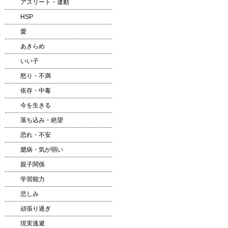
アスリート・運動
HSP
愛
あきらめ
いい子
怒り・不満
依存・中毒
今を生きる
落ち込み・絶望
恐れ・不安
臆病・気が弱い
親子関係
学習能力
悲しみ
頑張り過ぎ
現実逃避