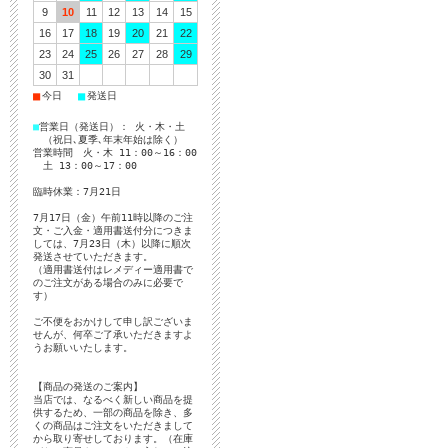
9
10
11
12
13
14
15
16
17
18
19
20
21
22
23
24
25
26
27
28
29
30
31
■
■
今日
発送日
■
営業日（発送日）： 火・木・土
（祝日､夏季､年末年始は除く）
営業時間 火・木 11：00～16：00
土 13：00～17：00
臨時休業：7月21日
7月17日（金）午前11時以降のご注
文・ご入金・適用書送付分につきま
しては、7月23日（木）以降に順次
発送させていただきます。
（適用書送付はレメディー適用書で
のご注文がある場合のみに必要で
す）
ご不便をおかけして申し訳ございま
せんが、何卒ご了承いただきますよ
うお願いいたします。
【商品の発送のご案内】
当店では、なるべく新しい商品を提
供するため、一部の商品を除き、多
くの商品はご注文をいただきまして
から取り寄せしております。（在庫