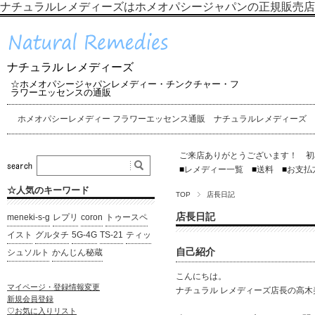
ナチュラルレメディーズはホメオパシージャパンの正規販売店
ナチュラル レメディーズ
☆ホメオパシージャパンレメディー・チンクチャー・フ
ラワーエッセンスの通販
ホメオパシーレメディー フラワーエッセンス通販 ナチュラルレメディーズ
ご来店ありがとうございます！ 初
■
レメディー一覧
■
送料
■
お支払
☆人気のキーワード
TOP
店長日記
店長日記
meneki-s-g
レプリ
coron
トゥースペ
イスト
グルタチ
5G-4G
TS-21
ティッ
自己紹介
シュソルト
かんじん秘蔵
こんにちは。
マイページ・登録情報変更
ナチュラル レメディーズ店長の高木
新規会員登録
♡お気に入りリスト