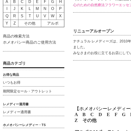
A
B
C
D
E
F
G
H
心のための自然療法フラワーエッセ
I
J
K
L
M
N
O
P
Q
R
S
T
U
V
W
X
Y
Z
その他
アルポ
リニューアルオープン
商品の検索方法
ナチュラル レメディーズは、201
ホメオパシー商品のご使用方法
ました。
みなさまのお役に立てるお店にしてい
商品カテゴリ
お得な商品
いつもお得
期間限定セール・アウトレット
レメディー適用書
【ホメオパシーレメディー
レメディー適用書
A
B
C
D
E
F
G
Z
その他
ホメオパシーレメディー・TS