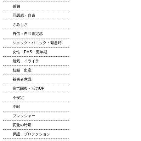
孤独
罪悪感・自責
さみしさ
自信・自己肯定感
ショック・パニック・緊急時
女性・PMS・更年期
短気・イライラ
妊娠・出産
被害者意識
疲労回復・活力UP
不安定
不眠
プレッシャー
変化の時期
保護・プロテクション