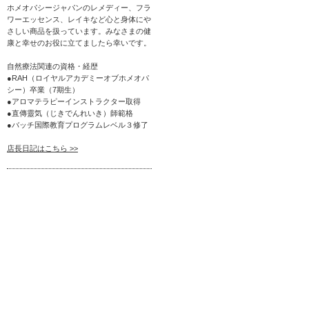
ホメオパシージャパンのレメディー、フラ
ワーエッセンス、レイキなど心と身体にや
さしい商品を扱っています。みなさまの健
康と幸せのお役に立てましたら幸いです。
自然療法関連の資格・経歴
●RAH（ロイヤルアカデミーオブホメオパ
シー）卒業（7期生）
●アロマテラピーインストラクター取得
●直傳靈気（じきでんれいき）師範格
●バッチ国際教育プログラムレベル３修了
店長日記はこちら >>