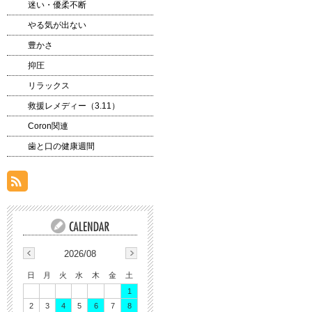
迷い・優柔不断
やる気が出ない
豊かさ
抑圧
リラックス
救援レメディー（3.11）
Coron関連
歯と口の健康週間
2026/08
日
月
火
水
木
金
土
1
2
3
4
5
6
7
8