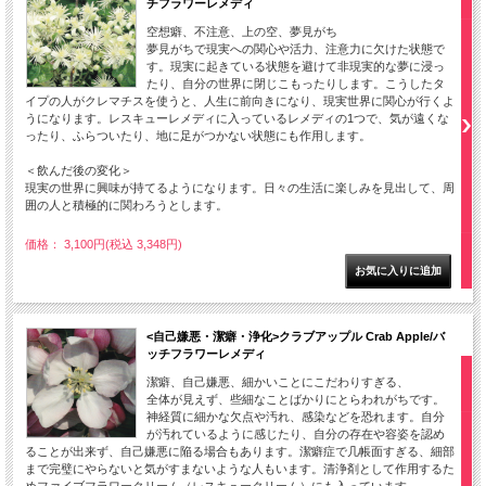
チフラワーレメディ
空想癖、不注意、上の空、夢見がち
夢見がちで現実への関心や活力、注意力に欠けた状態で
す。現実に起きている状態を避けて非現実的な夢に浸っ
たり、自分の世界に閉じこもったりします。こうしたタ
イプの人がクレマチスを使うと、人生に前向きになり、現実世界に関心が行くよ
うになります。レスキューレメディに入っているレメディの1つで、気が遠くな
ったり、ふらついたり、地に足がつかない状態にも作用します。
＜飲んだ後の変化＞
現実の世界に興味が持てるようになります。日々の生活に楽しみを見出して、周
囲の人と積極的に関わろうとします。
価格： 3,100円(税込 3,348円)
<自己嫌悪・潔癖・浄化>クラブアップル Crab Apple/バ
ッチフラワーレメディ
潔癖、自己嫌悪、細かいことにこだわりすぎる、
全体が見えず、些細なことばかりにとらわれがちです。
神経質に細かな欠点や汚れ、感染などを恐れます。自分
が汚れているように感じたり、自分の存在や容姿を認め
ることが出来ず、自己嫌悪に陥る場合もあります。潔癖症で几帳面すぎる、細部
まで完璧にやらないと気がすまないような人もいます。清浄剤として作用するた