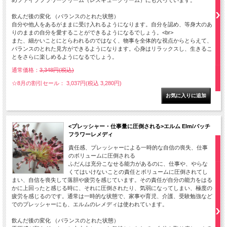
めファイブフラワークリーム（レスキュークリーム）にも入っています。
飲んだ後の変化 （バランスのとれた状態）
自分や他人をあるがままに受け入れるようになります。自分を認め、等身大のあ
りのままの自分を愛することができるようになるでしょう。<br>
また、細かいことにとらわれるのではなく、物事を全体的な視点からとらえて、
バランスのとれた見方ができるようになります。心身はリラックスし、生きるこ
とをさらに楽しめるようになるでしょう。
通常価格：
3,348円(税込)
☆8月の割引セール： 3,037円(税込 3,280円)
<プレッシャー・仕事量に圧倒される>エルム Elm/バッチ
フラワーレメディ
責任感、プレッシャーによる一時的な自信の喪失、仕事
のボリュームに圧倒される
ふだんは充分こなせる能力があるのに、仕事や、やらな
くてはいけないことの責任とボリュームに圧倒されてし
まい、自信を喪失して落胆や疲労を感じています。その責任が自分の能力をはる
かに上回ったと感じる時に、それに圧倒されたり、気弱になってしまい、極度の
疲労を感じるのです。通常は一時的な状態で、家事や育児、介護、受験勉強など
でのプレッシャーにも、エルムのレメディは使われています。
飲んだ後の変化 （バランスのとれた状態）