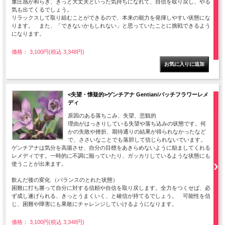
重圧感が和らぎ、きっと大丈夫といった気持ちになれて、自信を取り戻し、やる
気も出てくるでしょう。
リラックスして取り組むことができるので、本来の能力を発揮しやすい状態にな
ります。 また、「できないかもしれない」と思っていたことに挑戦できるよう
になります。
価格： 3,100円(税込 3,348円)
<失望・懐疑的>ゲンチアナ Gentian/バッチフラワーレメ
ディ
原因のある落ちこみ、失望、悲観的
理由がはっきりしている失望や落ち込みの状態です。何
かの失敗や挫折、期待通りの結果が得られなかったなど
で、ささいなことでも落胆して信じられないでいます。
ゲンチアナは気分を高揚させ、自分の目標をあきらめないように励ましてくれる
レメディです。一時的に不調に陥っていたり、ガッカリしているような状態にも
使うことが出来ます。
飲んだ後の変化 （バランスのとれた状態）
困難に打ち勝って自分に対する信頼や自信を取り戻します。全力をつくせば、必
ず成し遂げられる、きっとうまくいく、と確信が持てるでしょう。 可能性を信
じ、困難や障害にも果敢にチャレンジしていけるようになります。
価格： 3,100円(税込 3,348円)