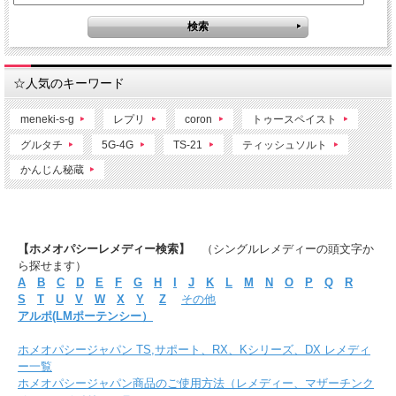
☆人気のキーワード
meneki-s-g
レプリ
coron
トゥースペイスト
グルタチ
5G-4G
TS-21
ティッシュソルト
かんじん秘蔵
【ホメオパシーレメディー検索】
（シングルレメディーの頭文字か
ら探せます）
A
B
C
D
E
F
G
H
I
J
K
L
M
N
O
P
Q
R
S
T
U
V
W
X
Y
Z
その他
アルポ(LMポーテンシー）
ホメオパシージャパン TS,サポート、RX、Kシリーズ、DX レメディ
ー一覧
ホメオパシージャパン商品のご使用方法（レメディー、マザーチンク