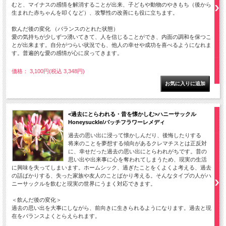
むと、マイナスの感情を解消することが出来、子どもや動物のやきもち（後から
生まれた赤ちゃんを叩くなど）、攻撃性の改善にも役に立ちます。
飲んだ後の変化 （バランスのとれた状態）
愛の気持ちが少しずつ湧いてきて、人を信じることができ、内面の調和を保つこ
とが出来ます。自分がつらい状況でも、他人の幸せや成功を喜べるようになれま
す。普遍的な愛の感情が心に戻ってきます。
価格： 3,100円(税込 3,348円)
<過去にとらわれる・昔を懐かしむ>ハニーサックル
Honeysuckle/バッチフラワーレメディ
過去の思い出に浸って懐かしんだり、後悔したりする
将来のことを夢想する傾向があるクレマチスとは正反対
に、幸せだった過去の思い出にとらわれがちです。昔の
思い出や出来事に心を奪われてしまうため、現実の生活
に興味を失ってしまいます。ホームシック、過ぎたことをくよくよ考える、過去
の話ばかりする、失った家族や友人のことばかり考える。そんなタイプの人がハ
ニーサックルを飲むと現実の世界にうまく対応できます。
＜飲んだ後の変化＞
過去の思い出を大事にしながら、前向きに生きられるようになります。過去と現
在をバランスよくとらえられます。