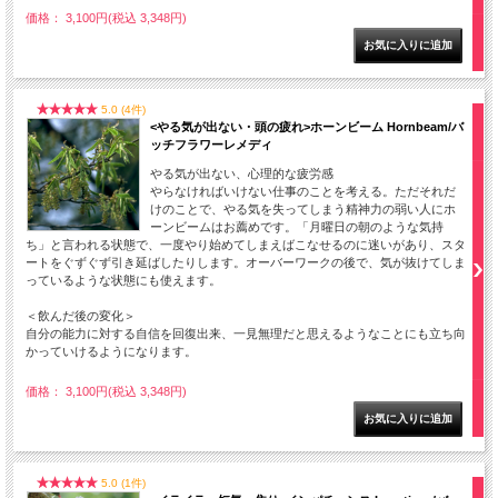
価格： 3,100円(税込 3,348円)
5.0 (4件)
<やる気が出ない・頭の疲れ>ホーンビーム Hornbeam/バ
ッチフラワーレメディ
やる気が出ない、心理的な疲労感
やらなければいけない仕事のことを考える。ただそれだ
けのことで、やる気を失ってしまう精神力の弱い人にホ
ーンビームはお薦めです。「月曜日の朝のような気持
ち」と言われる状態で、一度やり始めてしまえばこなせるのに迷いがあり、スタ
ートをぐずぐず引き延ばしたりします。オーバーワークの後で、気が抜けてしま
っているような状態にも使えます。
＜飲んだ後の変化＞
自分の能力に対する自信を回復出来、一見無理だと思えるようなことにも立ち向
かっていけるようになります。
価格： 3,100円(税込 3,348円)
5.0 (1件)