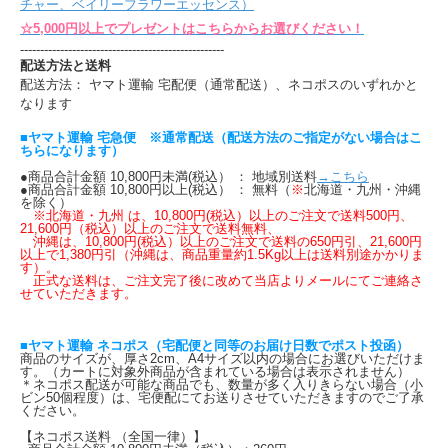
チャー、ベイリーフラワーエッセンス）
☆5,000円以上でプレゼントはこちらからお選びください！
---------------------------------------------------
配送方法と送料
配送方法： ヤマト運輸 宅配便（通常配送）、ネコポスのいずれかと
なります
■ヤマト運輸 宅急便 ※通常配送（配送方法のご指定がない場合はこ
ちらになります）
●商品合計金額 10,800円未満(税込） ： 地域別送料
→こちら
●商品合計金額 10,800円以上(税込） ： 無料（
※
北海道・九州・沖縄
を除く）
※北海道・九州 は、10,800円(税込）以上のご注文で送料500円、
21,600円（税込）以上のご注文で送料無料、
沖縄は、10,800円(税込）以上のご注文で送料の650円引、21,600円
以上で1,380円引（沖縄は、商品重量約1.5Kg以上は送料別途かかりま
す）。
正式な送料は、ご注文完了後に改めて当店よりメールにてご連絡さ
せていただきます。
■ヤマト運輸 ネコポス（宅配便と同等のお届け日数でポスト投函）
商品のサイズが、厚さ2cm、A4サイズ以内の場合にお選びいただけま
す。（カートに対象外商品が含まれている場合は表示されません）
＊ネコポス配送が可能な商品でも、数量が多く入りきらない場合（小
ビン50個程度）は、宅便配にてお送りさせていただきますのでご了承
ください。
【ネコポス送料 （全国一律）】