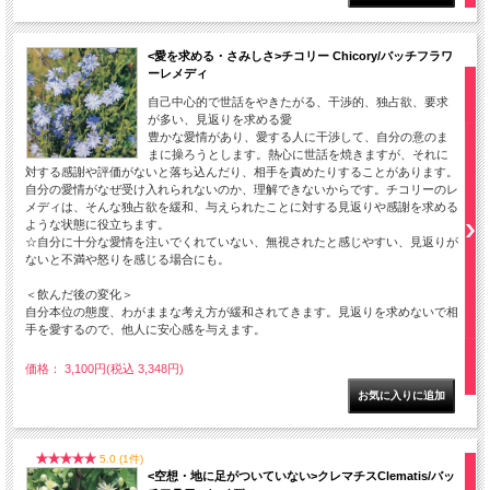
<愛を求める・さみしさ>チコリー Chicory/バッチフラワ
ーレメディ
自己中心的で世話をやきたがる、干渉的、独占欲、要求
が多い、見返りを求める愛
豊かな愛情があり、愛する人に干渉して、自分の意のま
まに操ろうとします。熱心に世話を焼きますが、それに
対する感謝や評価がないと落ち込んだり、相手を責めたりすることがあります。
自分の愛情がなぜ受け入れられないのか、理解できないからです。チコリーのレ
メディは、そんな独占欲を緩和、与えられたことに対する見返りや感謝を求める
ような状態に役立ちます。
☆自分に十分な愛情を注いでくれていない、無視されたと感じやすい、見返りが
ないと不満や怒りを感じる場合にも。
＜飲んだ後の変化＞
自分本位の態度、わがままな考え方が緩和されてきます。見返りを求めないで相
手を愛するので、他人に安心感を与えます。
価格： 3,100円(税込 3,348円)
5.0 (1件)
<空想・地に足がついていない>クレマチスClematis/バッ