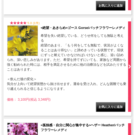
5.0 (1件)
<絶望・あきらめ>ゴース Gorse/バッチフラワーレメディ
希望を失い絶望している、どうせ何をしても無駄と考え
る
絶望のあまり、「もう何をしても無駄で、状況がよくな
ることはあり得ない」と諦めきっている状態です。現状
にずっと耐えていかなければいけないと感じ、追い詰め
られ、深い悲しみがあります。ただ、希望を持てずにいても、家族など周囲から
強く勧められた時には、相手を満足させるために他の治療法などを試みたりする
ことはあります。
＜飲んだ後の変化＞
気分が上向いて絶望状態から抜け出せます。運命を受け入れ、どんな困難でも乗
り越えられると信じるようになります。
価格： 3,100円(税込 3,348円)
<孤独感・自分に関心が集中する>ヘザー Heather/バッチ
フラワーレメディ