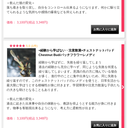
＜飲んだ後の変化＞
落ち着きを取り戻し、自分をコントロール出来るようになります。何かに駆り立
てられるような気持ちや感情の爆発などを抑えられます。
価格： 3,100円(税込 3,348円)
5.0 (1件)
<経験から学ばない・注意散漫>チェストナットバッド
Chestnut Bud/バッチフラワーレメディ
経験から学ばずに、失敗を繰り返してしまう
過去の経験から充分に学べず、同じような失敗を何度も
繰り返してしまいます。意識の先の方に飛んでいる場合
が多く、進行中のことに集中出来ないため、同じ失敗を
繰り返すのです。このチェストナットバッドのレメディを使うと、日常生活から
最大限に学ぼうとする積極性が身に付きます。学習障害や注意力散漫な子供たち
の大きな助けとなることもあります。
＜飲んだ後の変化＞
過去に起きた出来事や自分の体験から、教訓を得ようとする能力が身に付きま
す。物事を客観視出来るようになり、考え方に柔軟性が出ます。
価格： 3,100円(税込 3,348円)