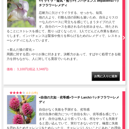
<イライラ・短気・焦り>インパチェンス Impatiens/バッ
チフラワーレメディ
忍耐力に欠けイライラする、せっかち、短気
他の人より、行動も頭の回転も速いため、自分よりスロ
ーな人のペースに苛立ちを感じてしまうタイプの人で
す。自分のペースを崩されるのを好みません。待たされ
ることにストレスを感じて、怒りっぽくなったり、1人でどんどん作業を進めた
りします。インパチェンスは緊張や焦りを和らげるためのレメディで、レスキュ
ーレメディにも入っています。
＜飲んだ後の変化＞
周囲に対する思いやりが身に付きます。決断力があって、すばやく処理できる能
力を持ちながら、人に対しても寛容でいられます。
価格： 3,100円(税込 3,348円)
4.0 (1件)
<自信の欠如・劣等感>ラーチ Larch/バッチフラワーレメ
ディ
自信がなく失敗を予測する、劣等感
自分自身の能力について自信を失い、劣等感を感じてい
ます。自分は他人より劣っている、何をやっても失敗す
ると思い込んでいて、実行できないのです。極度に失敗
を恐れるためチャレンジをためらったり、チャレンジしないことにあれこれ理由