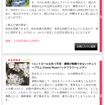
す。そのため常に他人にアドバイスを求めたり、他人の
承認がなければ何も出来なくなり、翻弄されてしまいま
す。自分がしたいことははっきりしているのに、自分の能力に自信が持てないた
めに、他人のマネをしてみたり、他人のほうがよりよい判断をすると思い込んで
しまうのです。
＜飲んだ後の変化＞
自信を回復できます。自分自身の直感や、意見を信頼できるようになるので、他
人に依存することのないしっかりと自立した生活を送れるようになります
価格： 3,100円(税込 3,348円)
5.0 (1件)
<コントロールを失う不安・感情が制御できない>チェリ
ープラム Cherry Plum/バッチフラワーレメディ
自分をコントロールできない、心の抑制を失うことへの
恐れ
感情が混乱して、自分をコントロール出来なくなるので
はないかと恐れている状態です。希望をなくし自分や他
人を傷つけたり、自殺や虐待を考えたりすることもあります。自分でも「よくな
いことだ」とわかっていながら、溜まっていた精神的ストレスのために、すぐに
激怒したり、暴飲暴食、車で暴走する、依存症、暴力に訴えてしまう人もいま
す。