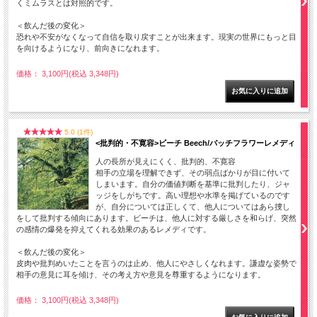
くミムラスとは対照的です。
＜飲んだ後の変化＞
恐れや不安がなくなって自信を取り戻すことが出来ます。現実の世界にもっと目
を向けるようになり、前向きになれます。
価格： 3,100円(税込 3,348円)
5.0 (1件)
<批判的・不寛容>ビーチ Beech/バッチフラワーレメディ
人の長所が見えにくく、批判的、不寛容
相手の立場を理解できず、その弱点ばかりが目に付いて
しまいます。自分の価値判断を基準に批判したり、ジャ
ッジをしがちです。高い理想や水準を掲げているのです
が、自分については正しくて、他人についてはあら捜し
をして批判する傾向にあります。ビーチは、他人に対する厳しさを和らげ、突然
の感情の爆発を抑えてくれる効果のあるレメディです。
＜飲んだ後の変化＞
皮肉や批判めいたことを言うのは止め、他人にやさしくなれます。謙虚な姿勢で
相手の意見に耳を傾け、その考え方や意見を尊重するようになります。
価格： 3,100円(税込 3,348円)