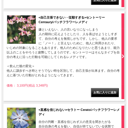
<自己主張できない・従順すぎる>セントーリー
Centaury/バッチフラワーレメディ
嫌といえない、人の言いなりになっしまう
人の期待に応えようとしたり、人を喜ばせようとしすぎ
て、自分の考えを無視しがちです。しかし、他人の要求
に「ノー！」と言えないために、他人に利用されたり、
いじめの対象になることもあります。他人のためになりたいと思うあまり、能力
以上のことをやろうと疲弊してしまうのです。セントーリーはそんなタイプを自
分の考えに沿った行動を可能にしてくれるレメディです。
＜飲んだ後の変化＞
他人に譲歩すべき時とそうでない時を区別して、自己主張が出来ます。自分の考
えに基づいた行動がとれるようになってきます。
価格： 3,100円(税込 3,348円)
<直感を信じれない>セラトー Cerato/バッチフラワーレメ
ディ
自分の判断・直感を信じれず人の意見を聞きたがる
自分自身の考えを疑い、自信が持てないでいる状態で