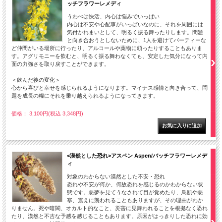
ッチフラワーレメディ
うわべは快活、内心は悩みでいっぱい
内心は不安や心配事がいっぱいなのに、それを周囲には
気付かれまいとして、明るく振る舞ったりします。問題
と向き合おうとしないために、1人を避けてパーティーな
ど仲間がいる場所に行ったり、アルコールや薬物に頼ったりすることもありま
す。アグリモニーを飲むと、明るく振る舞わなくても、安定した気分になって内
面の力強さを取り戻すことができます。
＜飲んだ後の変化＞
心から喜びと幸せを感じられるようになります。マイナス感情と向き合って、問
題を成長の糧にそれを乗り越えられるようになってきます。
価格： 3,100円(税込 3,348円)
<漠然とした恐れ>アスペン Aspen/バッチフラワーレメデ
ィ
対象のわからない漠然とした不安・恐れ
恐れや不安が何か、何故恐れを感じるのかわからない状
態です。悪夢を見てうなされて目が覚めたり、鳥肌や悪
寒、震えに襲われることもありますが、その理由がわか
りません。死や暗闇、オカルト的なこと、災害に見舞われることを根拠なく恐れ
たり、漠然と不吉な予感を感じることもあります。原因がはっきりした恐れに効