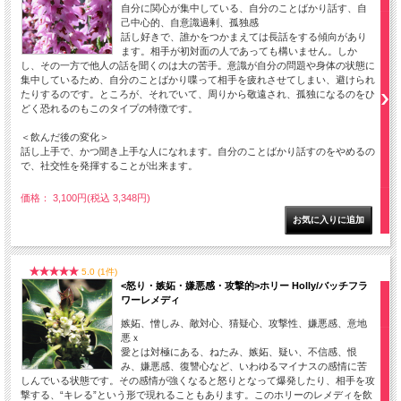
自分に関心が集中している、自分のことばかり話す、自
己中心的、自意識過剰、孤独感
話し好きで、誰かをつかまえては長話をする傾向があり
ます。相手が初対面の人であっても構いません。しか
し、その一方で他人の話を聞くのは大の苦手。意識が自分の問題や身体の状態に
集中しているため、自分のことばかり喋って相手を疲れさせてしまい、避けられ
たりするのです。ところが、それでいて、周りから敬遠され、孤独になるのをひ
どく恐れるのもこのタイプの特徴です。
＜飲んだ後の変化＞
話し上手で、かつ聞き上手な人になれます。自分のことばかり話すのをやめるの
で、社交性を発揮することが出来ます。
価格： 3,100円(税込 3,348円)
5.0 (1件)
<怒り・嫉妬・嫌悪感・攻撃的>ホリー Holly/バッチフラ
ワーレメディ
嫉妬、憎しみ、敵対心、猜疑心、攻撃性、嫌悪感、意地
悪ｘ
愛とは対極にある、ねたみ、嫉妬、疑い、不信感、恨
み、嫌悪感、復讐心など、いわゆるマイナスの感情に苦
しんでいる状態です。その感情が強くなると怒りとなって爆発したり、相手を攻
撃する、“キレる”という形で現れることもあります。このホリーのレメディを飲