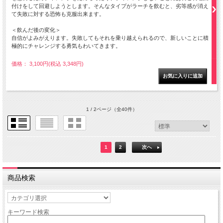
付けをして回避しようとします。そんなタイプがラーチを飲むと、劣等感が消え
て失敗に対する恐怖も克服出来ます。
＜飲んだ後の変化＞
自信がよみがえります。失敗してもそれを乗り越えられるので、新しいことに積
極的にチャレンジする勇気もわいてきます。
価格： 3,100円(税込 3,348円)
1 / 2ページ
（全40件）
1
2
次へ
商品検索
キーワード検索