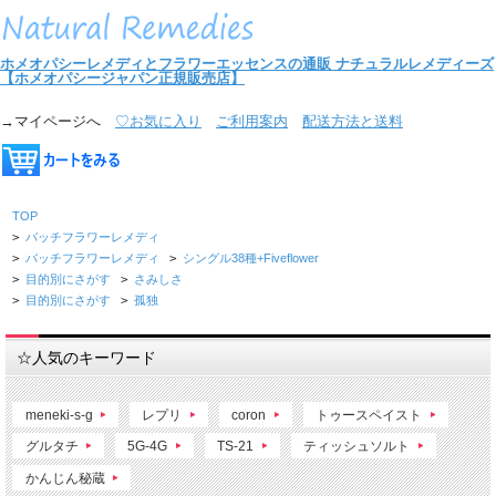
ホメオパシーレメディとフラワーエッセンスの通販
ナチュラルレメディーズ
【ホメオパシージャパン正規販売店】
→マイページへ
♡お気に入り
ご利用案内
配送方法と送料
TOP
>
バッチフラワーレメディ
>
バッチフラワーレメディ
>
シングル38種+Fiveflower
>
目的別にさがす
>
さみしさ
>
目的別にさがす
>
孤独
☆人気のキーワード
meneki-s-g
レプリ
coron
トゥースペイスト
グルタチ
5G-4G
TS-21
ティッシュソルト
かんじん秘蔵