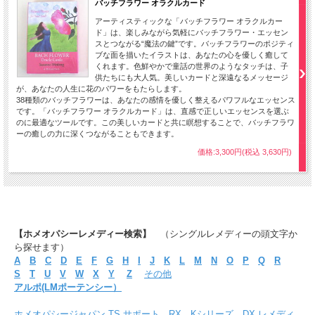
バッチフラワー オラクルカード
アーティスティックな「バッチフラワー オラクルカー
ド」は、楽しみながら気軽にバッチフラワー・エッセン
スとつながる“魔法の鍵”です。バッチフラワーのポジティ
ブな面を描いたイラストは、あなたの心を優しく癒して
くれます。色鮮やかで童話の世界のようなタッチは、子
供たちにも大人気。美しいカードと深遠なるメッセージ
が、あなたの人生に花のパワーをもたらします。
38種類のバッチフラワーは、あなたの感情を優しく整えるパワフルなエッセンス
です。「バッチフラワー オラクルカード」は、直感で正しいエッセンスを選ぶ
のに最適なツールです。この美しいカードと共に瞑想することで、バッチフラワ
ーの癒しの力に深くつながることもできます。
価格:3,300円(税込 3,630円)
【ホメオパシーレメディー検索】
（シングルレメディーの頭文字か
ら探せます）
A
B
C
D
E
F
G
H
I
J
K
L
M
N
O
P
Q
R
S
T
U
V
W
X
Y
Z
その他
アルポ(LMポーテンシー）
ホメオパシージャパン TS,サポート、RX、Kシリーズ、DX レメディ