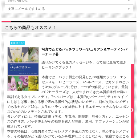
お問い合わせ
友達にメールですすめる
こちらの商品もオススメ！
PICK UP
写真でたどるバッチフラワー/ジュリアン＆マーティンバ
ーナード著
語りかけてくる花のメッセージを、心で感じ直感で選ぶ
ヒーリングブック！
本書では、バッチ博士の発見した38種類のフラワーエッ
センスを、12ヒーラーズ、7ヘルパーズ、セカンド19とい
う3つのグループに分け、一つずつ解説しています。最初
の12ヒーラーズは、人が生まれてきた本質的条件や魂の
教訓であるタイプレメディ。7ヘルパーズは、本質的なパーソナリティのタイプ
にしばしば覆い被さる形で表れる慢性的な状態のレメディ。別の次元のレメディ
であるセカンド19は、人生のトラウマ的経験に対するエモーショナルなレスポン
スのためのレメディとされています。
各レメディには、植物の詳細（学名、生育地、開花期、見分け方）と、エッセン
スの作り方、バッチ博士がその植物を選んだ理由、適用、アファメーションが記
載されています。
本書の特色は、心理的タイプからレメディを選ぶのではなく、呼応するレメディ
を、その植物がどう語りかけているかを理解しようとしながら、観察するところ