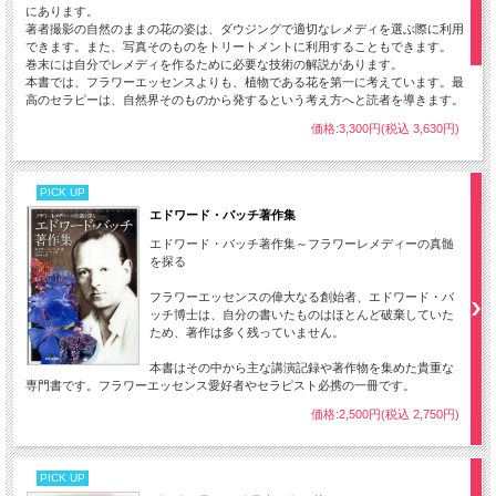
にあります。
著者撮影の自然のままの花の姿は、ダウジングで適切なレメディを選ぶ際に利用
できます。また、写真そのものをトリートメントに利用することもできます。
巻末には自分でレメディを作るために必要な技術の解説があります。
本書では、フラワーエッセンスよりも、植物である花を第一に考えています。最
高のセラピーは、自然界そのものから発するという考え方へと読者を導きます。
価格:3,300円(税込 3,630円)
PICK UP
エドワード・バッチ著作集
エドワード・バッチ著作集～フラワーレメディーの真髄
を探る
フラワーエッセンスの偉大なる創始者、エドワード・バ
ッチ博士は、自分の書いたものはほとんど破棄していた
ため、著作は多く残っていません。
本書はその中から主な講演記録や著作物を集めた貴重な
専門書です。フラワーエッセンス愛好者やセラピスト必携の一冊です。
価格:2,500円(税込 2,750円)
PICK UP