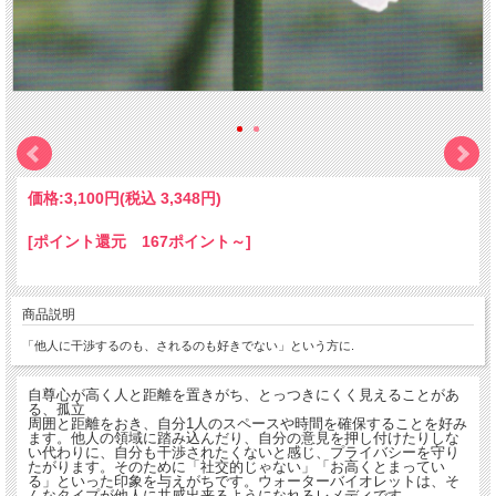
価格:
3,100円
(税込 3,348円)
[ポイント還元 167ポイント～]
商品説明
「他人に干渉するのも、されるのも好きでない」という方に.
自尊心が高く人と距離を置きがち、とっつきにくく見えることがあ
る、孤立
周囲と距離をおき、自分1人のスペースや時間を確保することを好み
ます。他人の領域に踏み込んだり、自分の意見を押し付けたりしな
い代わりに、自分も干渉されたくないと感じ、プライバシーを守り
たがります。そのために「社交的じゃない」「お高くとまってい
る」といった印象を与えがちです。ウォーターバイオレットは、そ
んなタイプが他人に共感出来るようになれるレメディです。