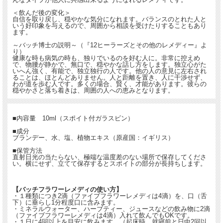
＜飲んだ後の変化＞
自信を取り戻し、穏やかな気分になれます。バランスのとれた人と
いう好印象を与えるので、周囲から相談を受けたりすることもあり
ます。
～バッチ博士の説明～（『12ヒーラーズとその他のレメディー』よ
り）
健康な時も病気の時も、独りでいるのを好む人に。非常に控えめ
で、物腰が静かで、無口で、穏やかな話し方をします。独立心がた
いへん強く、有能で、独立独行の人です。他の人の意見に左右され
ることは、ほとんどありません。人と距離を置き、人に干渉せず、
わが道を歩む人です。多くの場合、賢く、才能があります。彼らの
穏やかさと落ち着きは、周囲の人への恵みとなります。
■内容量 10ml（スポイト付ガラスビン）
■成分
ブランデー、水、塩、植物エキス（原産国：イギリス）
■保管方法
直射日光の当たらない、極端な温度差のない場所で保存してくださ
い。横にせず、立てて保存するとスポイトの部分が長持ちします。
【バッチフラワーレメディの使い方】
・１種類につき2滴（ファイブフラワーレメディは4滴）を、口（舌
下）に垂らし1分程度口に含みます。
・ミネラルウォーター、ハーブティー、ジュースなどの飲み物に2滴
（ファイブフラワーレメディは4滴）入れて飲んでもOKです。
・１日に4回以上を目安に飲みます。（起床時、就寝前と日中2回以