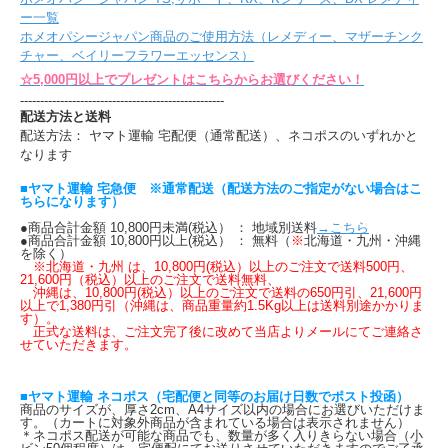
ー一覧
ホメオパシージャパン商品のご使用方法（レメディー、マザーチンク
チャー、ベイリーフラワーエッセンス）
☆5,000円以上でプレゼントはこちらからお選びください！
---------------------------------------------------
配送方法と送料
配送方法： ヤマト運輸 宅配便（通常配送）、ネコポスのいずれかと
なります
■ヤマト運輸 宅急便 ※通常配送（配送方法のご指定がない場合はこ
ちらになります）
●商品合計金額 10,800円未満(税込） ： 地域別送料
→こちら
●商品合計金額 10,800円以上(税込） ： 無料（
※
北海道・九州・沖縄
を除く）
※北海道・九州 は、10,800円(税込）以上のご注文で送料500円、
21,600円（税込）以上のご注文で送料無料、
沖縄は、10,800円(税込）以上のご注文で送料の650円引、21,600円
以上で1,380円引（沖縄は、商品重量約1.5Kg以上は送料別途かかりま
す）。
正式な送料は、ご注文完了後に改めて当店よりメールにてご連絡さ
せていただきます。
■ヤマト運輸 ネコポス（宅配便と同等のお届け日数でポスト投函）
商品のサイズが、厚さ2cm、A4サイズ以内の場合にお選びいただけま
す。（カートに対象外商品が含まれている場合は表示されません）
＊ネコポス配送が可能な商品でも、数量が多く入りきらない場合（小