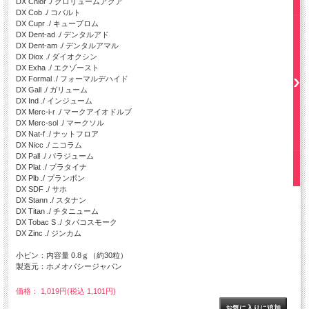
DX Chlor ./ クロリュームアクア
DX Cob ./ コバルト
DX Cupr ./ キュープロム
DX Dent-ad ./ デンタルアド
DX Dent-am ./ デンタルアマル
DX Diox ./ ダイオクシン
DX Exha ./ エクゾースト
DX Formal ./ フォーマルデハイド
DX Gall ./ ガリューム
DX Ind ./ インジューム
DX Merc-i-r ./ マークアイオドルブ
DX Merc-sol ./ マークソル
DX Nat-f ./ ナットフロア
DX Nicc ./ ニコラム
DX Pall ./ パラジューム
DX Plat ./ プラタイナ
DX Plb ./ プランボン
DX SDF ./ サホ
DX Stann ./ スタナン
DX Titan ./ チタニューム
DX Tobac S ./ タバコスモーク
DX Zinc ./ ジンカム
小ビン：内容量 0.8ｇ（約30粒）
製造元：ホメオパシージャパン
価格： 1,019円(税込 1,101円)