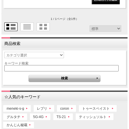
1 / 1ページ
（全1件）
商品検索
キーワード検索
☆人気のキーワード
meneki-s-g
レプリ
coron
トゥースペイスト
グルタチ
5G-4G
TS-21
ティッシュソルト
かんじん秘蔵