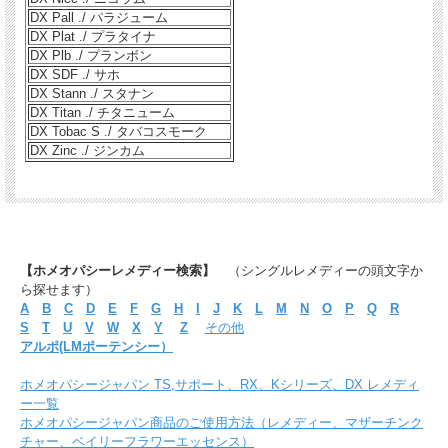
DX Pall ./ パラジューム
DX Plat ./ プラタイナ
DX Plb ./ プランボン
DX SDF ./ サホ
DX Stann ./ スタナン
DX Titan ./ チタニューム
DX Tobac S ./ タバコスモーク
DX Zinc ./ ジンカム
【ホメオパシーレメディー検索】
（シングルレメディーの頭文字か
ら探せます）
A
B
C
D
E
F
G
H
I
J
K
L
M
N
O
P
Q
R
S
T
U
V
W
X
Y
Z
その他
アルポ(LMポーテンシー）
ホメオパシージャパン TS,サポート、RX、Kシリーズ、DX レメディ
ー一覧
ホメオパシージャパン商品のご使用方法（レメディー、マザーチンク
チャー、ベイリーフラワーエッセンス）