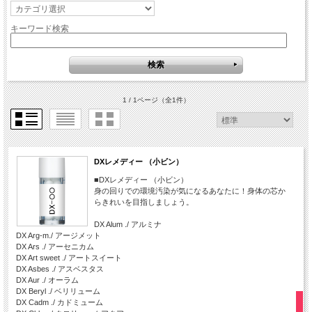
キーワード検索
1 / 1ページ
（全1件）
DXレメディー （小ビン）
■DXレメディー （小ビン）
身の回りでの環境汚染が気になるあなたに！身体の芯か
らきれいを目指しましょう。
DX Alum ./ アルミナ
DX Arg-m./ アージメット
DX Ars ./ アーセニカム
DX Art sweet ./ アートスイート
DX Asbes ./ アスベスタス
DX Aur ./ オーラム
DX Beryl ./ ベリリューム
DX Cadm ./ カドミューム