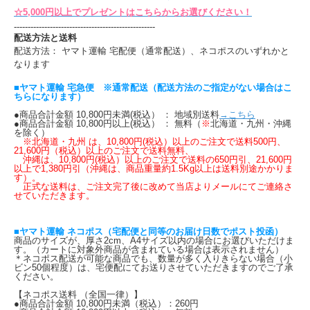
☆5,000円以上でプレゼントはこちらからお選びください！
---------------------------------------------------
配送方法と送料
配送方法： ヤマト運輸 宅配便（通常配送）、ネコポスのいずれかと
なります
■ヤマト運輸 宅急便 ※通常配送（配送方法のご指定がない場合はこ
ちらになります）
●商品合計金額 10,800円未満(税込） ： 地域別送料
→こちら
●商品合計金額 10,800円以上(税込） ： 無料（
※
北海道・九州・沖縄
を除く）
※北海道・九州 は、10,800円(税込）以上のご注文で送料500円、
21,600円（税込）以上のご注文で送料無料、
沖縄は、10,800円(税込）以上のご注文で送料の650円引、21,600円
以上で1,380円引（沖縄は、商品重量約1.5Kg以上は送料別途かかりま
す）。
正式な送料は、ご注文完了後に改めて当店よりメールにてご連絡さ
せていただきます。
■ヤマト運輸 ネコポス（宅配便と同等のお届け日数でポスト投函）
商品のサイズが、厚さ2cm、A4サイズ以内の場合にお選びいただけま
す。（カートに対象外商品が含まれている場合は表示されません）
＊ネコポス配送が可能な商品でも、数量が多く入りきらない場合（小
ビン50個程度）は、宅便配にてお送りさせていただきますのでご了承
ください。
【ネコポス送料 （全国一律）】
●商品合計金額 10,800円未満（税込）：260円