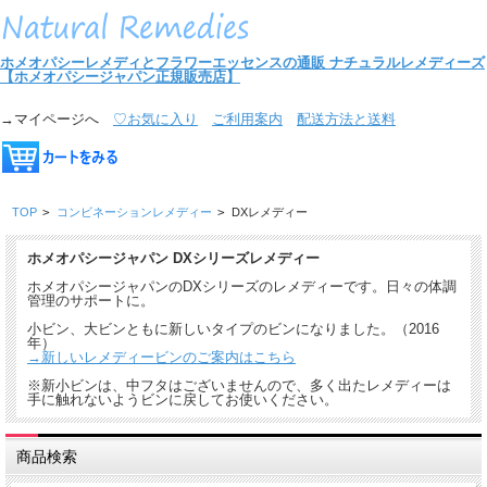
ホメオパシーレメディとフラワーエッセンスの通販
ナチュラルレメディーズ
【ホメオパシージャパン正規販売店】
→マイページへ
♡お気に入り
ご利用案内
配送方法と送料
TOP
>
コンビネーションレメディー
>
DXレメディー
ホメオパシージャパン DXシリーズレメディー
ホメオパシージャパンのDXシリーズのレメディーです。日々の体調
管理のサポートに。
小ビン、大ビンともに新しいタイプのビンになりました。（2016
年）
→新しいレメディービンのご案内はこちら
※新小ビンは、中フタはございませんので、多く出たレメディーは
手に触れないようビンに戻してお使いください。
商品検索