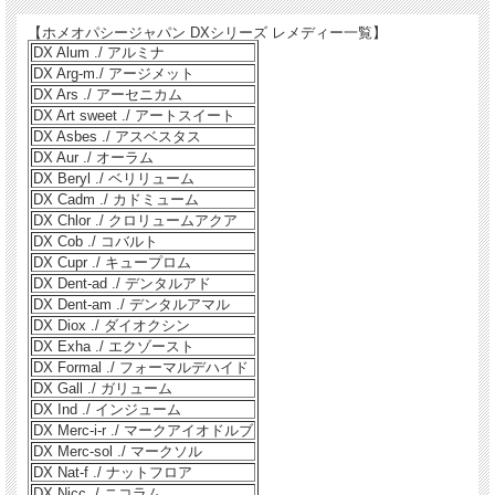
【ホメオパシージャパン DXシリーズ レメディー一覧】
DX Alum ./ アルミナ
DX Arg-m./ アージメット
DX Ars ./ アーセニカム
DX Art sweet ./ アートスイート
DX Asbes ./ アスベスタス
DX Aur ./ オーラム
DX Beryl ./ ベリリューム
DX Cadm ./ カドミューム
DX Chlor ./ クロリュームアクア
DX Cob ./ コバルト
DX Cupr ./ キュープロム
DX Dent-ad ./ デンタルアド
DX Dent-am ./ デンタルアマル
DX Diox ./ ダイオクシン
DX Exha ./ エクゾースト
DX Formal ./ フォーマルデハイド
DX Gall ./ ガリューム
DX Ind ./ インジューム
DX Merc-i-r ./ マークアイオドルブ
DX Merc-sol ./ マークソル
DX Nat-f ./ ナットフロア
DX Nicc ./ ニコラム