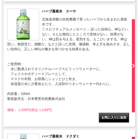
ハーブ蒸留水 スーヤ
北海道洞爺の自然農園で育ったハーブから生まれた蒸留
水です。
◇スピリチュアルメッセージ： 誤った信仰心。神などい
ない。そんな物信じたところで意味がない。効果がな
い。神は罰を与える。差別する。えこひいきする。神は
恐い。無慈悲だ。残酷だ。などと誤った意識、価値観、考え方を改めさせ、正し
い信仰心、正しい神仏の働きを気づかせる効果がある。
ご使用例：
水に数滴入れてオリジナルハーブスピリッツウォーターに。
フェイスやボディースプレーとして。
マスクや衣類、お部屋にシュッとひと吹き。
加湿器の水に少量加えたり、入浴剤やリネンウォーター代わりに。
内容量：100ml
製造販売元：日本豊受自然農株式会社
価格： 1,000円(税込 1,100円)
ハーブ蒸留水 ドクダミ