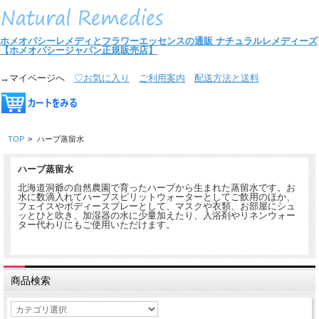
ホメオパシーレメディとフラワーエッセンスの通販
ナチュラルレメディーズ
【ホメオパシージャパン正規販売店】
→マイページへ
♡お気に入り
ご利用案内
配送方法と送料
TOP
>
ハーブ蒸留水
ハーブ蒸留水
北海道洞爺の自然農園で育ったハーブから生まれた蒸留水です。お
水に数滴入れてハーブスピリットウォーターとしてご飲用のほか、
フェイスやボディースプレーとして、マスクや衣類、お部屋にシュ
ッとひと吹き、加湿器の水に少量加えたり、入浴剤やリネンウォー
ター代わりにもご使用いただけます。
商品検索