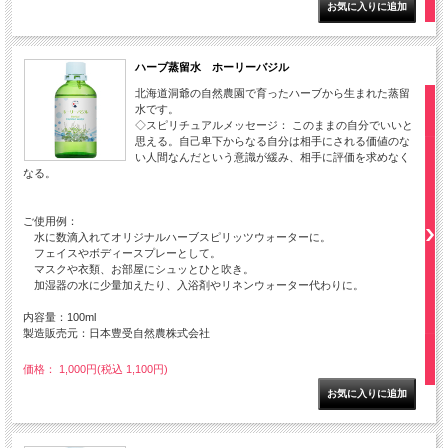
ハーブ蒸留水 ホーリーバジル
北海道洞爺の自然農園で育ったハーブから生まれた蒸留
水です。
◇スピリチュアルメッセージ： このままの自分でいいと
思える。自己卑下からなる自分は相手にされる価値のな
い人間なんだという意識が緩み、相手に評価を求めなく
なる。
ご使用例：
水に数滴入れてオリジナルハーブスピリッツウォーターに。
フェイスやボディースプレーとして。
マスクや衣類、お部屋にシュッとひと吹き。
加湿器の水に少量加えたり、入浴剤やリネンウォーター代わりに。
内容量：100ml
製造販売元：日本豊受自然農株式会社
価格： 1,000円(税込 1,100円)