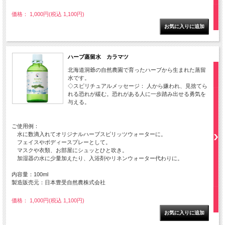
価格： 1,000円(税込 1,100円)
ハーブ蒸留水 カラマツ
北海道洞爺の自然農園で育ったハーブから生まれた蒸留
水です。
◇スピリチュアルメッセージ： 人から嫌われ、見捨てら
れる恐れが緩む。恐れがある人に一歩踏み出せる勇気を
与える。
ご使用例：
水に数滴入れてオリジナルハーブスピリッツウォーターに。
フェイスやボディースプレーとして。
マスクや衣類、お部屋にシュッとひと吹き。
加湿器の水に少量加えたり、入浴剤やリネンウォーター代わりに。
内容量：100ml
製造販売元：日本豊受自然農株式会社
価格： 1,000円(税込 1,100円)