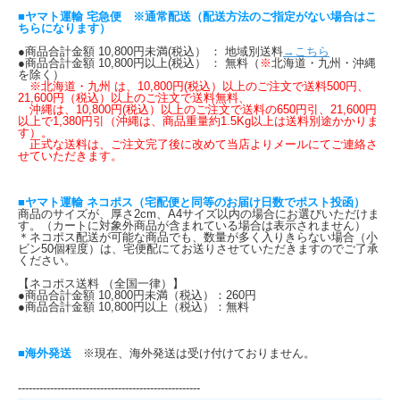
■ヤマト運輸 宅急便 ※通常配送（配送方法のご指定がない場合はこ
ちらになります）
●商品合計金額 10,800円未満(税込） ： 地域別送料
→こちら
●商品合計金額 10,800円以上(税込） ： 無料（
※
北海道・九州・沖縄
を除く）
※北海道・九州 は、10,800円(税込）以上のご注文で送料500円、
21,600円（税込）以上のご注文で送料無料、
沖縄は、10,800円(税込）以上のご注文で送料の650円引、21,600円
以上で1,380円引（沖縄は、商品重量約1.5Kg以上は送料別途かかりま
す）。
正式な送料は、ご注文完了後に改めて当店よりメールにてご連絡さ
せていただきます。
■ヤマト運輸 ネコポス（宅配便と同等のお届け日数でポスト投函）
商品のサイズが、厚さ2cm、A4サイズ以内の場合にお選びいただけま
す。（カートに対象外商品が含まれている場合は表示されません）
＊ネコポス配送が可能な商品でも、数量が多く入りきらない場合（小
ビン50個程度）は、宅便配にてお送りさせていただきますのでご了承
ください。
【ネコポス送料 （全国一律）】
●商品合計金額 10,800円未満（税込）：260円
●商品合計金額 10,800円以上（税込）：無料
■海外発送
※現在、海外発送は受け付けておりません。
---------------------------------------------------