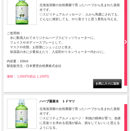
北海道洞爺の自然農園で育ったハーブから生まれた蒸留
水です。
◇スピリチュアルメッセージ： 人から馬鹿にされても、
どんなに挫折しても、やり直そうと思う勇気を与える。
ご使用例：
水に数滴入れてオリジナルハーブスピリッツウォーターに。
フェイスやボディースプレーとして。
マスクや衣類、お部屋にシュッとひと吹き。
加湿器の水に少量加えたり、入浴剤やリネンウォーター代わりに。
内容量：100ml
製造販売元：日本豊受自然農株式会社
価格： 1,000円(税込 1,100円)
ハーブ蒸留水 トドマツ
北海道洞爺の自然農園で育ったハーブから生まれた蒸留
水です。
◇スピリチュアルメッセージ： 利他の精神が育つ。他者
に見返りを求める意識が緩み、損をしてもいいと思える
ようになる。