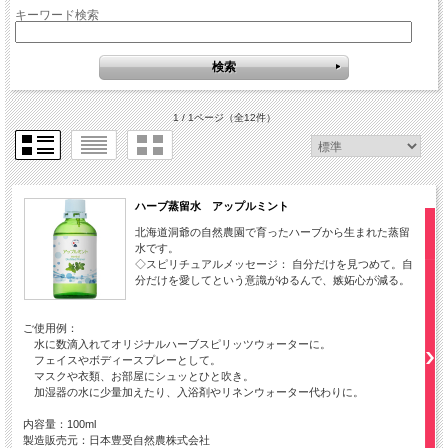
キーワード検索
1 / 1ページ
（全12件）
ハーブ蒸留水 アップルミント
北海道洞爺の自然農園で育ったハーブから生まれた蒸留
水です。
◇スピリチュアルメッセージ： 自分だけを見つめて。自
分だけを愛してという意識がゆるんで、嫉妬心が減る。
ご使用例：
水に数滴入れてオリジナルハーブスピリッツウォーターに。
フェイスやボディースプレーとして。
マスクや衣類、お部屋にシュッとひと吹き。
加湿器の水に少量加えたり、入浴剤やリネンウォーター代わりに。
内容量：100ml
製造販売元：日本豊受自然農株式会社