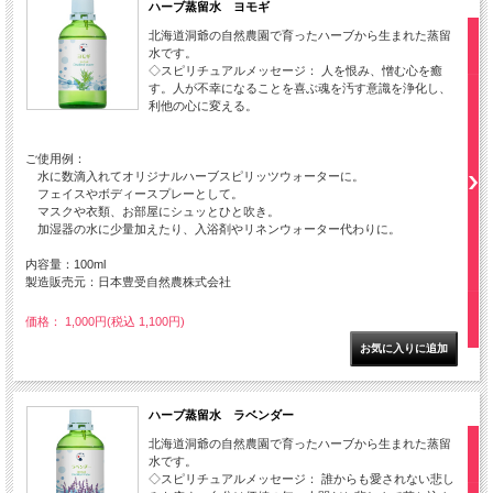
ハーブ蒸留水 ヨモギ
北海道洞爺の自然農園で育ったハーブから生まれた蒸留
水です。
◇スピリチュアルメッセージ： 人を恨み、憎む心を癒
す。人が不幸になることを喜ぶ魂を汚す意識を浄化し、
利他の心に変える。
ご使用例：
水に数滴入れてオリジナルハーブスピリッツウォーターに。
フェイスやボディースプレーとして。
マスクや衣類、お部屋にシュッとひと吹き。
加湿器の水に少量加えたり、入浴剤やリネンウォーター代わりに。
内容量：100ml
製造販売元：日本豊受自然農株式会社
価格： 1,000円(税込 1,100円)
ハーブ蒸留水 ラベンダー
北海道洞爺の自然農園で育ったハーブから生まれた蒸留
水です。
◇スピリチュアルメッセージ： 誰からも愛されない悲し