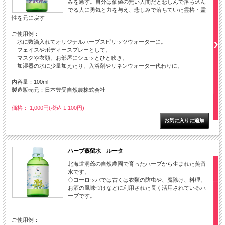
みを癒す。自分は価値の無い人間だと悲しんで落ち込ん
でる人に勇気と力を与え、悲しみで落ちていた霊格・霊
性を元に戻す
ご使用例：
水に数滴入れてオリジナルハーブスピリッツウォーターに。
フェイスやボディースプレーとして。
マスクや衣類、お部屋にシュッとひと吹き。
加湿器の水に少量加えたり、入浴剤やリネンウォーター代わりに。
内容量：100ml
製造販売元：日本豊受自然農株式会社
価格： 1,000円(税込 1,100円)
ハーブ蒸留水 ルータ
北海道洞爺の自然農園で育ったハーブから生まれた蒸留
水です。
◇ヨーロッパでは古くは衣類の防虫や、魔除け、料理、
お酒の風味づけなどに利用された長く活用されているハ
ーブです。
ご使用例：