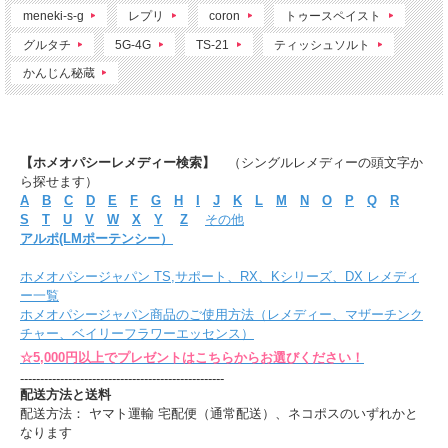
meneki-s-g
レプリ
coron
トゥースペイスト
グルタチ
5G-4G
TS-21
ティッシュソルト
かんじん秘蔵
【ホメオパシーレメディー検索】
（シングルレメディーの頭文字か
ら探せます）
A
B
C
D
E
F
G
H
I
J
K
L
M
N
O
P
Q
R
S
T
U
V
W
X
Y
Z
その他
アルポ(LMポーテンシー）
ホメオパシージャパン TS,サポート、RX、Kシリーズ、DX レメディ
ー一覧
ホメオパシージャパン商品のご使用方法（レメディー、マザーチンク
チャー、ベイリーフラワーエッセンス）
☆5,000円以上でプレゼントはこちらからお選びください！
---------------------------------------------------
配送方法と送料
配送方法： ヤマト運輸 宅配便（通常配送）、ネコポスのいずれかと
なります