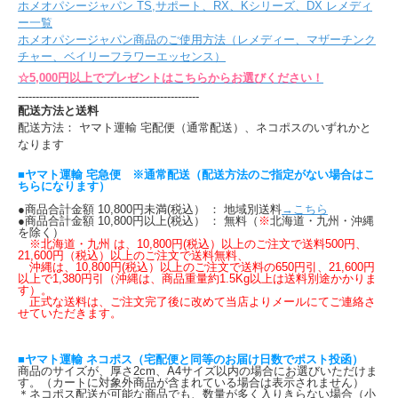
ホメオパシージャパン TS,サポート、RX、Kシリーズ、DX レメディ
ー一覧
ホメオパシージャパン商品のご使用方法（レメディー、マザーチンク
チャー、ベイリーフラワーエッセンス）
☆5,000円以上でプレゼントはこちらからお選びください！
---------------------------------------------------
配送方法と送料
配送方法： ヤマト運輸 宅配便（通常配送）、ネコポスのいずれかと
なります
■ヤマト運輸 宅急便 ※通常配送（配送方法のご指定がない場合はこ
ちらになります）
●商品合計金額 10,800円未満(税込） ： 地域別送料
→こちら
●商品合計金額 10,800円以上(税込） ： 無料（
※
北海道・九州・沖縄
を除く）
※北海道・九州 は、10,800円(税込）以上のご注文で送料500円、
21,600円（税込）以上のご注文で送料無料、
沖縄は、10,800円(税込）以上のご注文で送料の650円引、21,600円
以上で1,380円引（沖縄は、商品重量約1.5Kg以上は送料別途かかりま
す）。
正式な送料は、ご注文完了後に改めて当店よりメールにてご連絡さ
せていただきます。
■ヤマト運輸 ネコポス（宅配便と同等のお届け日数でポスト投函）
商品のサイズが、厚さ2cm、A4サイズ以内の場合にお選びいただけま
す。（カートに対象外商品が含まれている場合は表示されません）
＊ネコポス配送が可能な商品でも、数量が多く入りきらない場合（小