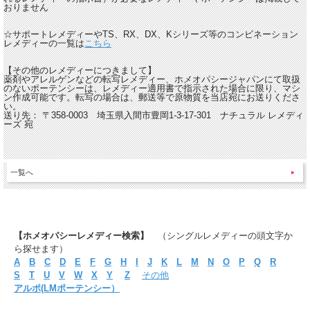
おりません
☆サポートレメディーやTS、RX、DX、Kシリーズ等のコンビネーション
レメディーの一覧は
こちら
【その他のレメディーにつきまして】
薬剤やアレルゲンなどの転写レメディー、ホメオパシージャパンにて取扱
のないポーテンシーは、レメディー適用書で指示された場合に限り、マシ
ン作成可能です。転写の場合は、郵送等で原物質を当店宛にお送りくださ
い。
送り先： 〒358-0003 埼玉県入間市豊岡1-3-17-301 ナチュラル レメディ
ーズ 宛
一覧へ
【ホメオパシーレメディー検索】
（シングルレメディーの頭文字か
ら探せます）
A
B
C
D
E
F
G
H
I
J
K
L
M
N
O
P
Q
R
S
T
U
V
W
X
Y
Z
その他
アルポ(LMポーテンシー）