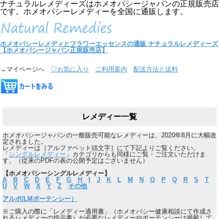
ナチュラルレメディーズはホメオパシージャパンの正規販売店
です。ホメオパシーレメディーを全国に通販します。
ホメオパシーレメディとフラワーエッセンスの通販
ナチュラルレメディーズ
【ホメオパシージャパン正規販売店】
→マイページへ
♡お気に入り
ご利用案内
配送方法と送料
レメディー一覧
ホメオパシージャパンの一般販売可能なレメディーは、2020年8月に大幅改
定されました。
レメディーは［アルファベット頭文字］にて下記よりご覧ください。
「
シングルレメディー
」カテゴリからも同様にご覧・ご注文いただけま
す。（従来のPDFの表の公開予定はございません）
【ホメオパシーシングルレメディー】
A
B
C
D
E
F
G
H
I
J
K
L
M
N
O
P
Q
R
S
T
U
V
W
X
Y
Z
その他
アルポ(LMポーテンシー）
※ご購入の際に「レメディー適用書」（ホメオパシー健康相談にて作成さ
れるレメディーの指示書）が必要なレメディーやポーテンシーは掲載して