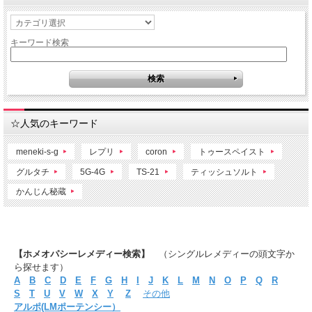
キーワード検索
☆人気のキーワード
meneki-s-g
レプリ
coron
トゥースペイスト
グルタチ
5G-4G
TS-21
ティッシュソルト
かんじん秘蔵
【ホメオパシーレメディー検索】
（シングルレメディーの頭文字か
ら探せます）
A
B
C
D
E
F
G
H
I
J
K
L
M
N
O
P
Q
R
S
T
U
V
W
X
Y
Z
その他
アルポ(LMポーテンシー）