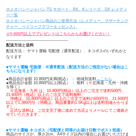
ホメオパシージャパン TS,サポート、RX、Kシリーズ、DX レメディ
ー一覧
ホメオパシージャパン商品のご使用方法（レメディー、マザーチンク
チャー、ベイリーフラワーエッセンス）
☆5,000円以上でプレゼントはこちらからお選びください！
---------------------------------------------------
配送方法と送料
配送方法： ヤマト運輸 宅配便（通常配送）、ネコポスのいずれかと
なります
■ヤマト運輸 宅急便 ※通常配送（配送方法のご指定がない場合はこ
ちらになります）
●商品合計金額 10,800円未満(税込） ： 地域別送料
→こちら
●商品合計金額 10,800円以上(税込） ： 無料（
※
北海道・九州・沖縄
を除く）
※北海道・九州 は、10,800円(税込）以上のご注文で送料500円、
21,600円（税込）以上のご注文で送料無料、
沖縄は、10,800円(税込）以上のご注文で送料の650円引、21,600円
以上で1,380円引（沖縄は、商品重量約1.5Kg以上は送料別途かかりま
す）。
正式な送料は、ご注文完了後に改めて当店よりメールにてご連絡さ
せていただきます。
■ヤマト運輸 ネコポス（宅配便と同等のお届け日数でポスト投函）
商品のサイズが、厚さ2cm、A4サイズ以内の場合にお選びいただけま