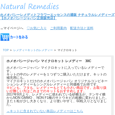
ホメオパシーレメディとフラワーエッセンスの通販
ナチュラルレメディーズ
【ホメオパシージャパン正規販売店】
→マイページへ
♡お気に入り
ご利用案内
配送方法と送料
TOP
>
レメディーキットのレメディー
>
マイクロキット
ホメオパシージャパン マイクロキット レメディー 30C
ホメオパシージャパン マイクロキットに入っているレメディーで
す。
キットの中のレメディーを１つずつご購入いただけます。キットの
補充用にも。
マイクロキットだけのホメオパシージャパン オリジナルコンビネー
ションレメディーもシングルレメディーと同価格でお得です。
※ビンも、フタも、レメディーもとても小さい商品です。お取り扱
いが難しい方はこれまでのキットをおすすめします。
2017年9月より、レメディーに使われている砂糖玉が、テンサイ糖
からNON GMMO 、NON F1種のサトウキビの粗糖に変わりました。
また１粒が少し大きくなり、より使いやすく、60粒入りとなりまし
た。
→キットに含まれていない単品レメディーはこちら