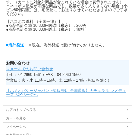
す。（カートに対象外商品が含まれている場合は表示されません）
＊ネコポス配送が可能な商品でも、数量が多く入りきらない場合（小
ビン50個程度）は、宅便配にてお送りさせていただきますのでご了承
ください。
【ネコポス送料 （全国一律）】
●商品合計金額 10,800円未満（税込）：260円
●商品合計金額 10,800円以上（税込）：無料
■海外発送
※現在、海外発送は受け付けておりません。
---------------------------------------------------
お問い合わせ
→メールでのお問い合わせ
TEL： 04-2960-1561 / FAX：04-2960-1560
営業日：火・木 11時～16時、土 12時～17時（祝日を除く）
【ホメオパシージャパン正規販売店 全国通販】ナチュラル レメディ
ーズTOPページへ
お店のトップへ戻る
カートを見る
マイページへ