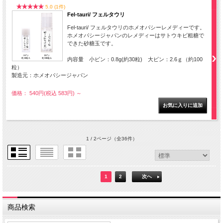
5.0 (1件)
Fel-tauri/ フェルタウリ
Fel-tauri/ フェルタウリのホメオパシーレメディーです。
ホメオパシージャパンのレメディーはサトウキビ粗糖で
できた砂糖玉です。
内容量 小ビン：0.8g(約30粒) 大ビン：2.6ｇ（約100
粒）
製造元：ホメオパシージャパン
価格： 540円(税込 583円)
～
1 / 2ページ
（全36件）
1
2
次へ
商品検索