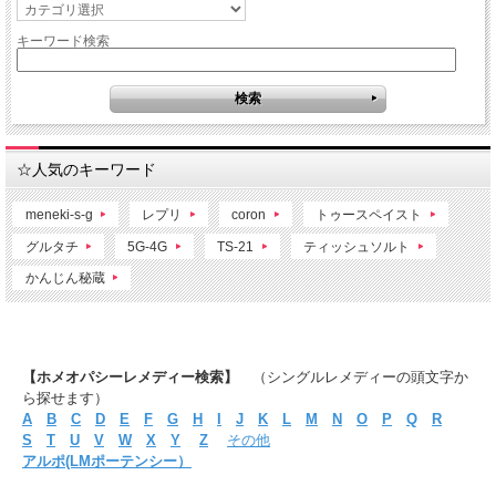
キーワード検索
☆人気のキーワード
meneki-s-g
レプリ
coron
トゥースペイスト
グルタチ
5G-4G
TS-21
ティッシュソルト
かんじん秘蔵
【ホメオパシーレメディー検索】
（シングルレメディーの頭文字か
ら探せます）
A
B
C
D
E
F
G
H
I
J
K
L
M
N
O
P
Q
R
S
T
U
V
W
X
Y
Z
その他
アルポ(LMポーテンシー）