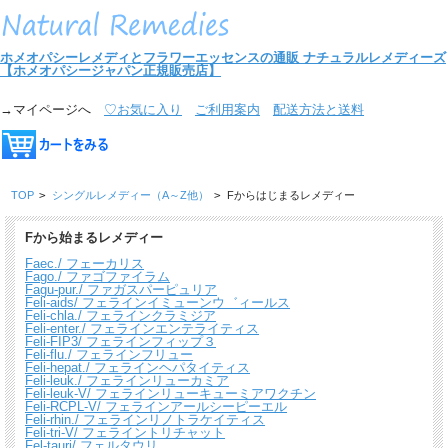
ホメオパシーレメディとフラワーエッセンスの通販
ナチュラルレメディーズ
【ホメオパシージャパン正規販売店】
→マイページへ
♡お気に入り
ご利用案内
配送方法と送料
TOP
>
シングルレメディー（A～Z他）
>
Fからはじまるレメディー
Fから始まるレメディー
Faec./ フェーカリス
Fago./ ファゴファイラム
Fagu-pur./ ファガスパーピュリア
Feli-aids/ フェラインイミューンウ゛ィールス
Feli-chla./ フェラインクラミジア
Feli-enter./ フェラインエンテライティス
Feli-FIP3/ フェラインフィップ３
Feli-flu./ フェラインフリュー
Feli-hepat./ フェラインヘパタイティス
Feli-leuk./ フェラインリューカミア
Feli-leuk-V/ フェラインリューキューミアワクチン
Feli-RCPL-V/ フェラインアールシーピーエル
Feli-rhin./ フェラインリノトラケイティス
Feli-tri-V/ フェライントリチャット
Fel-tauri/ フェルタウリ