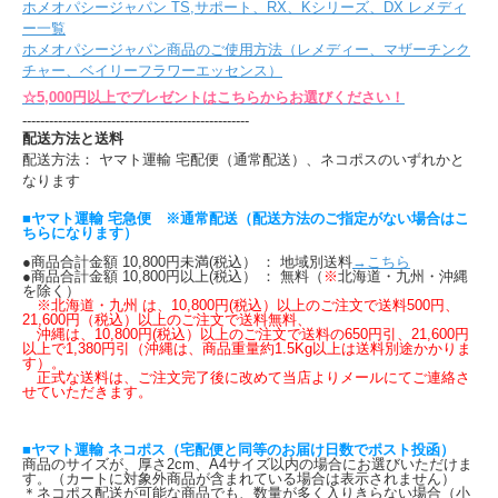
ホメオパシージャパン TS,サポート、RX、Kシリーズ、DX レメディ
ー一覧
ホメオパシージャパン商品のご使用方法（レメディー、マザーチンク
チャー、ベイリーフラワーエッセンス）
☆5,000円以上でプレゼントはこちらからお選びください！
---------------------------------------------------
配送方法と送料
配送方法： ヤマト運輸 宅配便（通常配送）、ネコポスのいずれかと
なります
■ヤマト運輸 宅急便 ※通常配送（配送方法のご指定がない場合はこ
ちらになります）
●商品合計金額 10,800円未満(税込） ： 地域別送料
→こちら
●商品合計金額 10,800円以上(税込） ： 無料（
※
北海道・九州・沖縄
を除く）
※北海道・九州 は、10,800円(税込）以上のご注文で送料500円、
21,600円（税込）以上のご注文で送料無料、
沖縄は、10,800円(税込）以上のご注文で送料の650円引、21,600円
以上で1,380円引（沖縄は、商品重量約1.5Kg以上は送料別途かかりま
す）。
正式な送料は、ご注文完了後に改めて当店よりメールにてご連絡さ
せていただきます。
■ヤマト運輸 ネコポス（宅配便と同等のお届け日数でポスト投函）
商品のサイズが、厚さ2cm、A4サイズ以内の場合にお選びいただけま
す。（カートに対象外商品が含まれている場合は表示されません）
＊ネコポス配送が可能な商品でも、数量が多く入りきらない場合（小