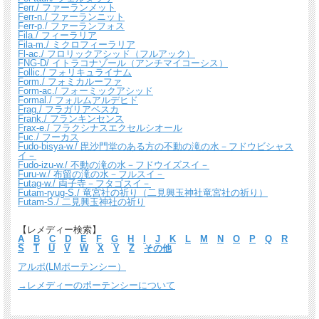
Ferr./ ファーランメット
Ferr-n./ ファーランニット
Ferr-p./ ファーランフォス
Fila./ フィーラリア
Fila-m./ ミクロフィーラリア
Fl-ac./ フロリックアシッド（フルアック）
FNG-D/ イトラコナゾール（アンチマイコーシス）
Follic./ フォリキュライナム
Form./ フォミカルーファ
Form-ac./ フォーミックアシッド
Formal./ フォルムアルデヒド
Frag./ フラガリアベスカ
Frank./ フランキンセンス
Frax-e./ フラクシナスエクセルシオール
Fuc./ フーカス
Fudo-bisya-w./ 毘沙門堂のある方の不動の滝の水－フドウビシャス
イ－
Fudo-izu-w./ 不動の滝の水－フドウイズスイ－
Furu-w./ 布留の滝の水－フルスイ－
Futag-w./ 両子寺－フタゴスイ－
Futam-ryug-S./ 竜宮社の祈り（二見興玉神社竜宮社の祈り）
Futam-S./ 二見興玉神社の祈り
【レメディー検索】
A
B
C
D
E
F
G
H
I
J
K
L
M
N
O
P
Q
R
S
T
U
V
W
X
Y
Z
その他
アルポ(LMポーテンシー）
→レメディーのポーテンシーについて