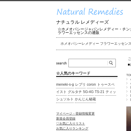
ナチュラル レメディーズ
☆ホメオパシージャパンレメディー・チン
ラワーエッセンスの通販
ホメオパシーレメディー フラワーエッセン
■
☆人気のキーワード
TO
meneki-s-g
レプリ
coron
トゥースペ
イスト
グルタチ
5G-4G
TS-21
ティッ
シュソルト
かんじん秘蔵
マイページ・登録情報変更
新規会員登録
♡お気に入りリスト
お気に入りランキング