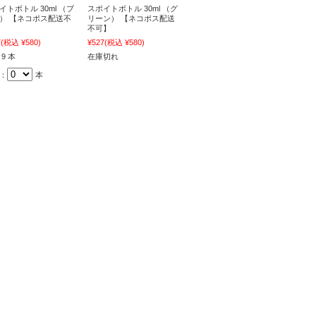
イトボトル 30ml （ブ
スポイトボトル 30ml （グ
） 【ネコポス配送不
リーン） 【ネコポス配送
不可】
7
(税込 ¥580)
¥527
(税込 ¥580)
9 本
在庫切れ
：
本