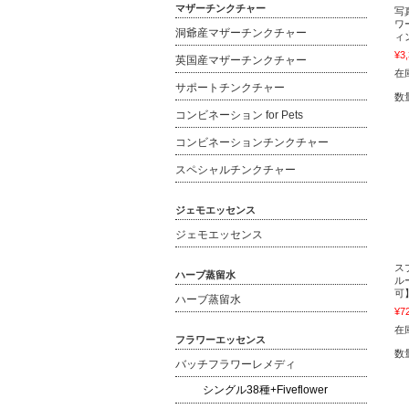
マザーチンクチャー
写
ワ
洞爺産マザーチンクチャー
ィ
¥3
英国産マザーチンクチャー
在庫
サポートチンクチャー
数
コンビネーション for Pets
コンビネーションチンクチャー
スペシャルチンクチャー
ジェモエッセンス
ジェモエッセンス
ス
ハーブ蒸留水
ル
可
ハーブ蒸留水
¥7
在庫
フラワーエッセンス
数
バッチフラワーレメディ
シングル38種+Fiveflower