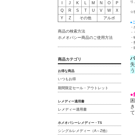
り
I
J
K
L
M
N
O
P
Q
R
S
T
U
V
W
X
☆
Y
Z
その他
アルポ
●
・
商品の検索方法
・
ホメオパシー商品のご使用方法
・
・
・
バ
商品カテゴリ
失
お得な商品
いつもお得
期間限定セール・アウトレット
●
困
レメディー適用書
き
レメディー適用書
て
ホメオパシーレメディー・TS
シングルレメディー（A～Z他）