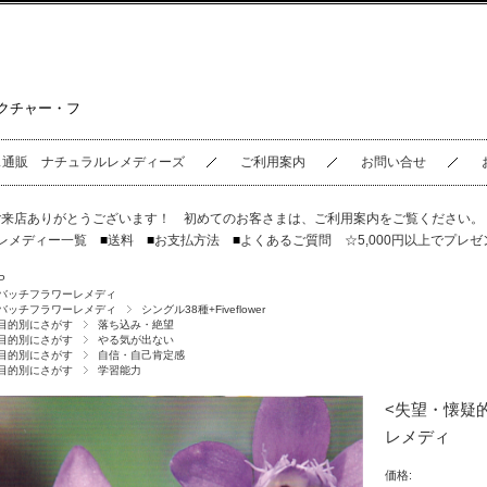
クチャー・フ
ス通販 ナチュラルレメディーズ
ご利用案内
お問い合せ
ご来店ありがとうございます！ 初めてのお客さまは、
ご利用案内
をご覧ください
レメディー一覧
■
送料
■
お支払方法
■
よくあるご質問
☆5,000円以上でプレゼ
P
バッチフラワーレメディ
バッチフラワーレメディ
シングル38種+Fiveflower
目的別にさがす
落ち込み・絶望
目的別にさがす
やる気が出ない
目的別にさがす
自信・自己肯定感
目的別にさがす
学習能力
<失望・懐疑的
レメディ
価格: