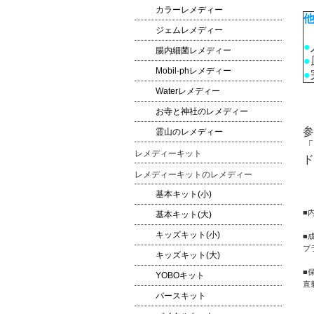
カラーレメディー
ジェムレメディー
●
腸内細菌レメディー
●
Mobil-phレメディー
●
Waterレメディー
お寺と神社のレメディー
参
霊山のレメディー
「
レメディーキット
ド
レメディーキットのレメディー
基本キット(小)
■
基本キット(大)
キッズキット(小)
■
ブ
キッズキット(大)
■
YOBOキット
直
バースキット