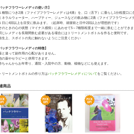
バッチフラワーレメディの使い方】
１種類につき2滴（ファイブフラワーレメディは4滴）を、口（舌下）に垂らし1分程度口に
ミネラルウォーター、ハーブティー、ジュースなどの飲み物に2滴（ファイブフラワーレメデ
１日に4回以上を目安に飲みます。（起床時、就寝前と日中2回以上が理想的です）
そのときの心の状態（マイナス感情）にあわせて5～7種類程度まで一緒に飲むことができま
同じレメディを長期間飲む必要がある場合にはトリートメントボトルを作ると便利です。
衛生上、スポイトの先に触れないようにご注意ください
バッチフラワーレメディの特徴】
薬と違って副作用の心配がありません。
他の薬やセラピーと併用できます。
赤ちゃんからお年寄り、通院・入院中の方、動物、植物などにも使えます。
トリートメントボトルの作り方は
バッチフラワーレメディについて
をご覧ください。
連商品