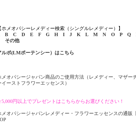
【ホメオパシーレメディー検索（シングルレメディー）】
B
C
D
E
F
G
H
I
J
K
L
M
N
O
P
Q
その他
アルポ(LMポーテンシー）はこちら
ホメオパシージャパン商品のご使用方法（レメディー、マザー
ーイーストフラワーエッセンス）
☆5,000円以上でプレゼントはこちらからお選びください！
ホメオパシージャパンレメディー・フラワーエッセンスの通販
OP