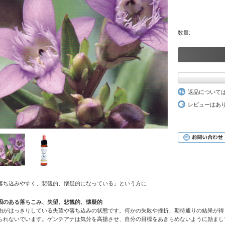
数量:
返品について
レビューはあ
落ち込みやすく、悲観的、懐疑的になっている」という方に
因のある落ちこみ、失望、悲観的、懐疑的
由がはっきりしている失望や落ち込みの状態です。何かの失敗や挫折、期待通りの結果が得
られないでいます。ゲンチアナは気分を高揚させ、自分の目標をあきらめないように励まし