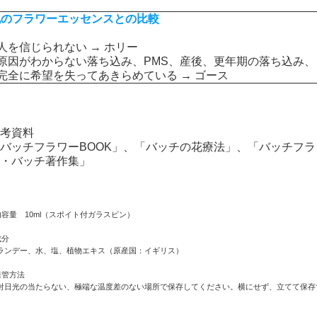
他のフラワーエッセンスとの比較
人を信じられない →
ホリー
原因がわからない落ち込み、PMS、産後、更年期の落ち込み、
完全に希望を失ってあきらめている →
ゴース
考資料
バッチフラワーBOOK」、「バッチの花療法」、「バッチフ
・バッチ著作集」
内容量 10ml（スポイト付ガラスビン）
成分
ランデー、水、塩、植物エキス（原産国：イギリス）
保管方法
射日光の当たらない、極端な温度差のない場所で保存してください。横にせず、立てて保存