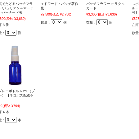
真でたどるバッチフラ
エドワード・バッチ著作
バッチフラワー オラクル
スポ
ー/ジュリアン＆マーテ
集
カード
ルー
ンバーナード著
可】
¥2,500
(税込 ¥2,750)
¥3,300
(税込 ¥3,630)
,300
(税込 ¥3,630)
¥52
数量：
個
数量：
個
 3 冊
在庫 
量：
冊
数量
プレーボトル 60ml （ブ
ー） 【ネコポス配送不
】
22
(税込 ¥794)
 4 本
量：
本