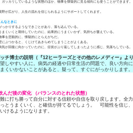
、ガッカリしているような状態のほか、物事を懐疑的に見る傾向にも使うことができます。
視野が広がり、人生の流れを信じられるようにサポートしてくれます。
こんなときに
がっかりするようなできごとがあり、落ち込んでいる。
うまくいくと期待していたのに、結果的にうまくいかず、気持ちが萎えている。
物事を悲観的に、懐疑的にとらえがちだ。
壁にぶつかると、くじけてあきらめてしまうことがよくある。
病気が回復に向かっていたのに、症状がぶり返してしまったように感じ、気落ちしている。
ッチ博士の説明（『12ヒーラーズとその他のレメディー』よ
望しやすい人に。病気の経過や日常生活の問題で、良い方向に
うまくいかないことがあると、疑って、すぐにがっかりします
飲んだ後の変化 （バランスのとれた状態）
難に打ち勝って自分に対する信頼や自信を取り戻します。全力
っとうまくいく、と確信が持てるでしょう。 可能性を信じ、
いけるようになります。