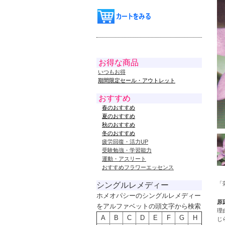
お得な商品
いつもお得
期間限定セール・アウトレット
おすすめ
春のおすすめ
夏のおすすめ
秋のおすすめ
冬のおすすめ
疲労回復・活力UP
受験勉強・学習能力
運動・アスリート
おすすめフラワーエッセンス
「
シングルレメディー
ホメオパシーのシングルレメディー
原
をアルファベットの頭文字から検索
理
A
B
C
D
E
F
G
H
じ