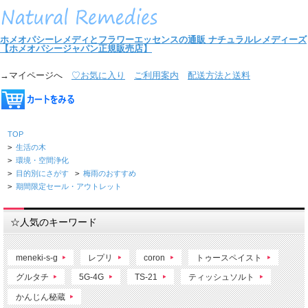
ホメオパシーレメディとフラワーエッセンスの通販
ナチュラルレメディーズ
【ホメオパシージャパン正規販売店】
→マイページへ
♡お気に入り
ご利用案内
配送方法と送料
TOP
>
生活の木
>
環境・空間浄化
>
目的別にさがす
>
梅雨のおすすめ
>
期間限定セール・アウトレット
☆人気のキーワード
meneki-s-g
レプリ
coron
トゥースペイスト
グルタチ
5G-4G
TS-21
ティッシュソルト
かんじん秘蔵