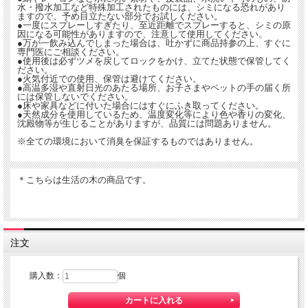
水・撥水加工など特殊加工されたものには、シミになる恐れがあり
ますので、予め目立たない部分でお試しください。
●一度にスプレーしすぎたり、至近距離でスプレーすると、シミの原
因になる可能性がありますので、注意して使用してください。
●万が一飲み込んでしまった場合は、吐かずに商品持参の上、すぐに
専門医にご相談ください。
●使用後は必ずツメを戻してロックをかけ、立てた状態で保管してく
ださい。
●火気付近での使用、保管は避けてください。
●高温多湿や直射日光のあたる場所、お子さまやペットの手の届く所
には保管しないでください。
●床や家具などに付いた場合にはすぐにふき取ってください。
●天然成分を使用しているため、温度変化等により色や香りの変化、
沈殿物等が生じることがありますが、品質には問題ありません。
※全ての環境において消臭を保証するものではありません。
＊こちらは生活の木の商品です。
注文
購入数：
個