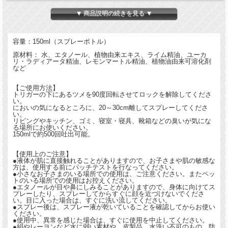
リビングやキッチン、ゴミ、寝室・寝具、靴箱などのにおいが気になる場所にお使
いください。
▼ 商品説明の続きを見る ▼
衣類、ソファーやカーテン、洗えないぬいぐるみなどのピンポイント使いも可能で
す。
※絹やレーヨン、皮製品、防水・撥水など特殊加工されたものは、シミになる恐れ
容量：150ml（スプレーボトル）
がありますので予め目立たない部分でお試しください。
原材料： 水、エタノール、植物由来エキス、ライム精油、ユーカ
☆フレッシュで甘すぎない柑橘系のとてもさわやかな香りで消臭効果があります。
リ・ラディアータ精油、レモンマートル精油、植物油由来可溶化剤
など
（画像2番目）
匂いが気になるとき、来客前のルームスプレーとしてもおすすめです。
【ご使用方法】
トリガーの下にあるツメを90度回転させてロックを解除してくださ
い。
においの気になるところに、20～30cm離してスプレーしてくださ
い。
リビングやキッチン、ゴミ、寝室・寝具、靴箱などの臭いが気にな
る場所にお使いください。
150mlで約500回吐出可能。
【使用上のご注意】
●液体が肌に直接触れることがありますので、お子さまや肌の敏感な
方は、使用する前にパッチテストを行なってください。
●小さなお子さまのいる場所での使用は、ご注意ください。またペッ
トのいる場所での使用はお控えください。
●エタノールが目や鼻にしみることがありますので、身体に向けてス
プレーしたり、スプレーしてからすぐに顔を近づけないでくださ
い。目に入った場合は、すぐに洗い流してください。
●スプレー後は、スプレー液が乾いていることを確認してからお使い
ください。
●使用中、異常を感じた場合は、すぐに使用を中止してください。
●絹やレーヨンなど水に弱い素材や、皮製品、水洗い不可のもの、防