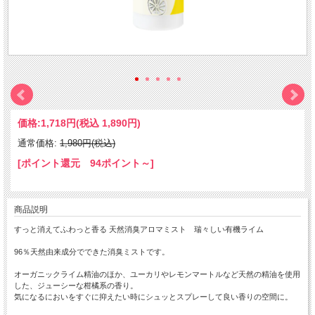
価格:
1,718円
(税込 1,890円)
通常価格:
1,980円(税込)
[ポイント還元 94ポイント～]
商品説明
すっと消えてふわっと香る 天然消臭アロマミスト 瑞々しい有機ライム
96％天然由来成分でできた消臭ミストです。
オーガニックライム精油のほか、ユーカリやレモンマートルなど天然の精油を使用
した、ジューシーな柑橘系の香り。
気になるにおいをすぐに抑えたい時にシュッとスプレーして良い香りの空間に。