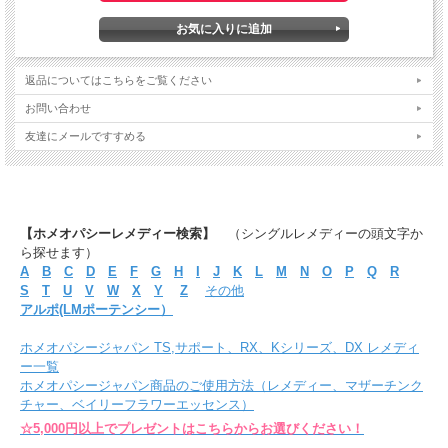
返品についてはこちらをご覧ください
お問い合わせ
友達にメールですすめる
【ホメオパシーレメディー検索】
（シングルレメディーの頭文字か
ら探せます）
A
B
C
D
E
F
G
H
I
J
K
L
M
N
O
P
Q
R
S
T
U
V
W
X
Y
Z
その他
アルポ(LMポーテンシー）
ホメオパシージャパン TS,サポート、RX、Kシリーズ、DX レメディ
ー一覧
ホメオパシージャパン商品のご使用方法（レメディー、マザーチンク
チャー、ベイリーフラワーエッセンス）
☆5,000円以上でプレゼントはこちらからお選びください！