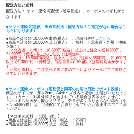
---------------------------------------------------
配送方法と送料
配送方法： ヤマト運輸 宅配便（通常配送）、ネコポスのいずれかと
なります
■ヤマト運輸 宅急便 ※通常配送（配送方法のご指定がない場合はこ
ちらになります）
●商品合計金額 10,800円未満(税込） ： 地域別送料
→こちら
●商品合計金額 10,800円以上(税込） ： 無料（
※
北海道・九州・沖縄
を除く）
※北海道・九州 は、10,800円(税込）以上のご注文で送料500円、
21,600円（税込）以上のご注文で送料無料、
沖縄は、10,800円(税込）以上のご注文で送料の650円引、21,600円
以上で1,380円引（沖縄は、商品重量約1.5Kg以上は送料別途かかりま
す）。
正式な送料は、ご注文完了後に改めて当店よりメールにてご連絡さ
せていただきます。
■ヤマト運輸 ネコポス（宅配便と同等のお届け日数でポスト投函）
商品のサイズが、厚さ2cm、A4サイズ以内の場合にお選びいただけま
す。（カートに対象外商品が含まれている場合は表示されません）
＊ネコポス配送が可能な商品でも、数量が多く入りきらない場合（小
ビン50個程度）は、宅便配にてお送りさせていただきますのでご了承
ください。
【ネコポス送料 （全国一律）】
●商品合計金額 10,800円未満（税込）：260円
●商品合計金額 10,800円以上（税込）：無料