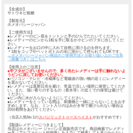
・サポートHiz（大） ・・・ Cean、Anthr 他
【全成分】
【内容量】 大ビン：約100粒×3本/プラスティック容器 【製造元】ホメオパシ
サトウキビ粗糖
ージャパン
【製造元】
ホメオパシージャパン
【ご使用方法】
●レメディーのビン底をトントンと手のひらでたたいてください。
●レメディーのビンから1粒を手に取るか小ビンのフタに出してくだ
さい。
●レメディーをお口の中に入れて自然に溶けるのを待ちます。
＊1粒をコップやペットボトルの水に溶かして摂られてもOKです。
→ホメオパシージャパン商品のご使用方法とお取り扱い上のご注意
（画像つき）はこちら
【使用上のご注意】
●中フタがございませんので、多く出たレメディーは手に触れないよ
うビンに戻してお使いください。
●パソコン・テレビ・冷蔵庫など電磁波の強い物の近くにレメディー
を置かないでください。
●レメディーは直射日光を避け、常温で涼しい場所に保管してくださ
い。また、強い香りのするもの（香水等）の近くでの保管は避けて
ください。
●ビン内に水が入らないようにしてください。
●レメディーをとっている間は、刺激物と一緒にとらないことをおす
すめします。なお、ミント入りのはみがき等で避けられない場合は
20分程間をあけてください。
（当店人気No.1の
スパジリックトゥースペイスト
がおすすめです）
【取扱レメディーにつきまして】
当店はホメオパシー ジャパン正規販売店です。商品検索でレメディ
ー名（アルファベット短縮形）を入力して検索しても見つからない