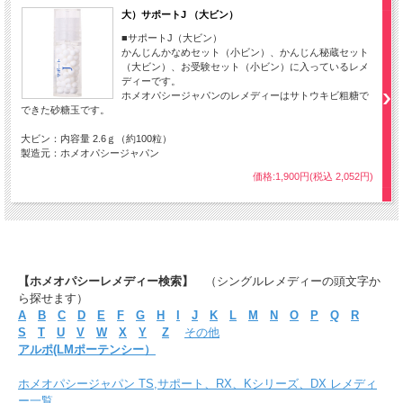
大）サポートJ （大ビン）
■サポートJ（大ビン）
かんじんかなめセット（小ビン）、かんじん秘蔵セット
（大ビン）、お受験セット（小ビン）に入っているレメ
ディーです。
ホメオパシージャパンのレメディーはサトウキビ粗糖で
できた砂糖玉です。
大ビン：内容量 2.6ｇ（約100粒）
製造元：ホメオパシージャパン
価格:1,900円(税込 2,052円)
【ホメオパシーレメディー検索】
（シングルレメディーの頭文字か
ら探せます）
A
B
C
D
E
F
G
H
I
J
K
L
M
N
O
P
Q
R
S
T
U
V
W
X
Y
Z
その他
アルポ(LMポーテンシー）
ホメオパシージャパン TS,サポート、RX、Kシリーズ、DX レメディ
ー一覧