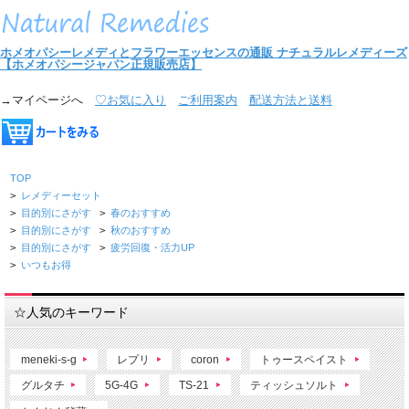
ホメオパシーレメディとフラワーエッセンスの通販
ナチュラルレメディーズ
【ホメオパシージャパン正規販売店】
→マイページへ
♡お気に入り
ご利用案内
配送方法と送料
TOP
>
レメディーセット
>
目的別にさがす
>
春のおすすめ
>
目的別にさがす
>
秋のおすすめ
>
目的別にさがす
>
疲労回復・活力UP
>
いつもお得
☆人気のキーワード
meneki-s-g
レプリ
coron
トゥースペイスト
グルタチ
5G-4G
TS-21
ティッシュソルト