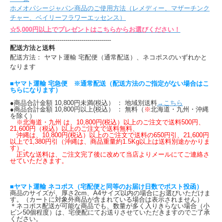
ホメオパシージャパン商品のご使用方法（レメディー、マザーチンク
チャー、ベイリーフラワーエッセンス）
☆5,000円以上でプレゼントはこちらからお選びください！
---------------------------------------------------
配送方法と送料
配送方法： ヤマト運輸 宅配便（通常配送）、ネコポスのいずれかと
なります
■ヤマト運輸 宅急便 ※通常配送（配送方法のご指定がない場合はこ
ちらになります）
●商品合計金額 10,800円未満(税込） ： 地域別送料
→こちら
●商品合計金額 10,800円以上(税込） ： 無料（
※
北海道・九州・沖縄
を除く）
※北海道・九州 は、10,800円(税込）以上のご注文で送料500円、
21,600円（税込）以上のご注文で送料無料、
沖縄は、10,800円(税込）以上のご注文で送料の650円引、21,600円
以上で1,380円引（沖縄は、商品重量約1.5Kg以上は送料別途かかりま
す）。
正式な送料は、ご注文完了後に改めて当店よりメールにてご連絡さ
せていただきます。
■ヤマト運輸 ネコポス（宅配便と同等のお届け日数でポスト投函）
商品のサイズが、厚さ2cm、A4サイズ以内の場合にお選びいただけま
す。（カートに対象外商品が含まれている場合は表示されません）
＊ネコポス配送が可能な商品でも、数量が多く入りきらない場合（小
ビン50個程度）は、宅便配にてお送りさせていただきますのでご了承
ください。