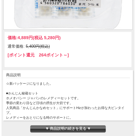
価格:
4,889円
(税込 5,280円)
通常価格:
5,400円(税込)
[ポイント還元 264ポイント～]
商品説明
☆新パッケージになりました。
■かんじん秘蔵セット
ホメオパシー ジャパンのレメディーセットです。
季節の変わり目など日頃の摂生が大切です。
人気商品「かんじんかなめセット」にサポートHizが加わったお得な大ビンタイ
プ。
レメディーをおとりになる時のサポートに。
・サポートK-T（大） ・・・ Chel、Hydr、Card-m、Chol、Sul-ac 他
▼ 商品説明の続きを見る ▼
・サポートJ（大） ・・・ Berb-v、Solid、Benz-ac 他