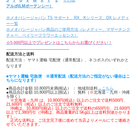
S
T
U
V
W
X
Y
Z
その他
アルポ(LMポーテンシー）
ホメオパシージャパン TS,サポート、RX、Kシリーズ、DX レメディ
ー一覧
ホメオパシージャパン商品のご使用方法（レメディー、マザーチンク
チャー、ベイリーフラワーエッセンス）
☆5,000円以上でプレゼントはこちらからお選びください！
---------------------------------------------------
配送方法と送料
配送方法： ヤマト運輸 宅配便（通常配送）、ネコポスのいずれかと
なります
■ヤマト運輸 宅急便 ※通常配送（配送方法のご指定がない場合はこ
ちらになります）
●商品合計金額 10,800円未満(税込） ： 地域別送料
→こちら
●商品合計金額 10,800円以上(税込） ： 無料（
※
北海道・九州・沖縄
を除く）
※北海道・九州 は、10,800円(税込）以上のご注文で送料500円、
21,600円（税込）以上のご注文で送料無料、
沖縄は、10,800円(税込）以上のご注文で送料の650円引、21,600円
以上で1,380円引（沖縄は、商品重量約1.5Kg以上は送料別途かかりま
す）。
正式な送料は、ご注文完了後に改めて当店よりメールにてご連絡さ
せていただきます。