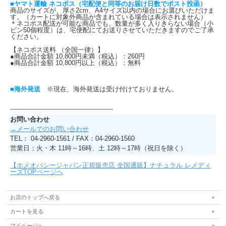
■ヤマト運輸 ネコポス（宅配便と同等のお届け日数でポスト投函）
商品のサイズが、厚さ2cm、A4サイズ以内の場合にお選びいただけま
す。（カートに対象外商品が含まれている場合は表示されません）
＊ネコポス配送が可能な商品でも、数量が多く入りきらない場合（小
ビン50個程度）は、宅便配にてお送りさせていただきますのでご了承
ください。
【ネコポス送料 （全国一律）】
●商品合計金額 10,800円未満（税込）：260円
●商品合計金額 10,800円以上（税込）：無料
■海外発送
※現在、海外発送は受け付けておりません。
---------------------------------------------------
お問い合わせ
→メールでのお問い合わせ
TEL： 04-2960-1561 / FAX：04-2960-1560
営業日：火・木 11時～16時、土 12時～17時（祝日を除く）
【ホメオパシージャパン正規販売店 全国通販】ナチュラル レメディ
ーズTOPページへ
お店のトップへ戻る
カートを見る
マイページへ