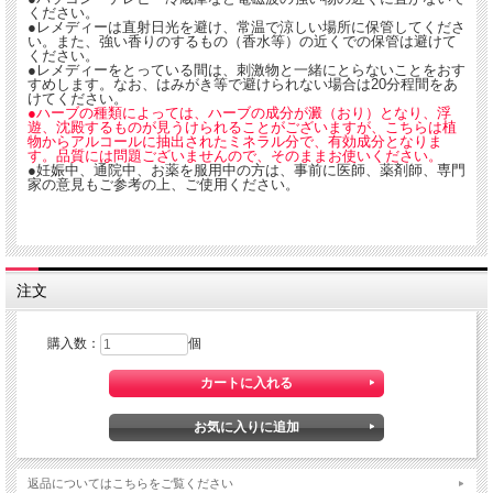
【原材料】醸造アルコール、ハーブエキス（ルータ、カンファー、ダイオスコリ
ください。
●レメディーは直射日光を避け、常温で涼しい場所に保管してくださ
ア、バーバリスブルガーリス、ハイペリカム、タラクシカム、スーヤ、カーディア
い。また、強い香りのするもの（香水等）の近くでの保管は避けて
スマリアナス、バレリアナ）
ください。
レメディー： Arg-n.、Bry.、Brom.、Calc-s.、Carb-v.、Caul.、Caust.、Lach.、
●レメディーをとっている間は、刺激物と一緒にとらないことをおす
Lyc.、Nat-m.、Nit-ac.、Nux-m.、Petr.、Sep.、Sulph.など
すめします。なお、はみがき等で避けられない場合は20分程間をあ
けてください。
水のレメディー：Atsut-w.、Eihei-w.、Hinum-w.、Isonok2-w.、Kojyo-w.、Myoke-
●ハーブの種類によっては、ハーブの成分が澱（おり）となり、浮
w.、Senjyog-w.
遊、沈殿するものが見うけられることがございますが、こちらは植
物からアルコールに抽出されたミネラル分で、有効成分となりま
●MT)サポートφJin
す。品質には問題ございませんので、そのままお使いください。
【原材料】 醸造アルコール、ハーブエキス（バーバリスブルガーリス、エリジェ
●妊娠中、通院中、お薬を服用中の方は、事前に医師、薬剤師、専門
家の意見もご参考の上、ご使用ください。
ロン、ハマメリス、ルータ、ダイオスコリア、スーヤ、ソリディゴ）
レメディー：Canth.、Calc-p.、Crot-t.、Kali-bi.、Kali-i.、Lach.、Ox-ac.、Zinc.など
水のレメディー：Ashitak-w.、Hakka-s-w.、Hakkeng-w.、Heishin、Nishiho-w.、
Sensho-w.
●MT)サポートφHiz
注文
【原材料】 醸造アルコール、ハーブエキス（スーヤ、バレリアナ、タラクシカ
ム、バーバスカム、ルータ、ダイオスコリア）
レメディー： Asaf.、Cean.、Chin.、C.S.、Dulc.、Ign. 、Laur.など
購入数：
個
水のレメディー：Amenoiw-w.、Bonoor-w.、Daisen-w.、Hakka-s-w.、Hakkeng-
w.、Izumo-w.、Kissyo-w.、Manai-w.、Suga-Oku-w.
■アルコール分 Kan：49％ Jin：52％、Hiz：52％ スピリッツ
※この商品はお酒です。20歳以上の年齢であることを確認できない場合には酒類を
販売いたしません。
容量：20ml×3本 ガラス容器 製造元ホメオパシージャパン
返品についてはこちらをご覧ください