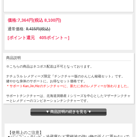
価格:
7,364円
(税込 8,100円)
通常価格:
8,415円(税込)
[ポイント還元 405ポイント～]
商品説明
※こちらの商品はネコポス配送は不可となっております。
ナチュラル レメディーズ限定『チンクチャー版のかんじん秘蔵セット』です。
健やかな身体のサポートに。お得なセット価格です。
＊サポートKan,Jin,Hizのチンクチャーに、新たに水のレメディーが加わりました。
サポートチンクチャーは、北海道洞爺産Ｊシリーズを中心としたマザーチンクチャ
ーとレメディーのコンビネーションチンクチャーです。
500ｍLのお水などの飲み物に約5～20滴を目安に入れておとりください。
▼ 商品説明の続きを見る ▼
水の量は、飲み切れる量(200mlなど）で問題ありません。
3本を同時期におとりになる場合は、それぞれのチンクチャーは時間を少し空け
て、分けておとりいただくことをおすすめします。
【使用上のご注意】
●MT)サポートφKan
●パソコン・テレビ・冷蔵庫など電磁波の強い物の近くに置かないで