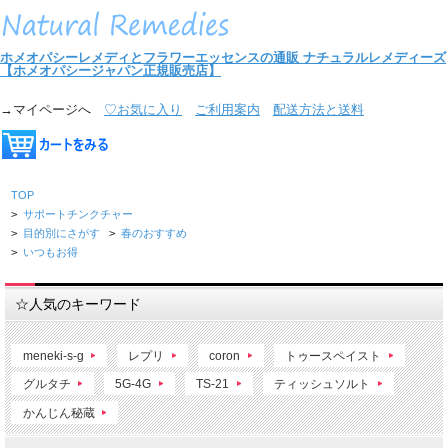
ホメオパシーレメディとフラワーエッセンスの通販
ナチュラルレメディーズ
【ホメオパシージャパン正規販売店】
→マイページへ
♡お気に入り
ご利用案内
配送方法と送料
TOP
>
サポートチンクチャー
>
目的別にさがす
>
春のおすすめ
>
いつもお得
☆人気のキーワード
meneki-s-g
レプリ
coron
トゥースペイスト
グルタチ
5G-4G
TS-21
ティッシュソルト
かんじん秘蔵