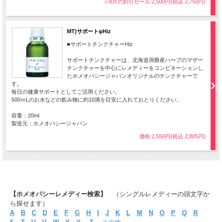
☆8月の割引セール:2,500円(税込 2,750円)
MT)サポートφHiz
■サポートチンクチャーHiz
サポートチンクチャーは、北海道洞爺産ハーブのマザー
チンクチャーを中心にレメディーをコンビネーションし
たホメオパシージャパンオリジナルのチンクチャーで
す。
毎日の健康サポートとしてご活用ください。
500ｍLのお水などの飲み物に約10滴を目安に入れておとりください。
容量：20ml
製造元：ホメオパシージャパン
価格:2,550円(税込 2,805円)
【ホメオパシーレメディー検索】
（シングルレメディーの頭文字か
ら探せます）
A
B
C
D
E
F
G
H
I
J
K
L
M
N
O
P
Q
R