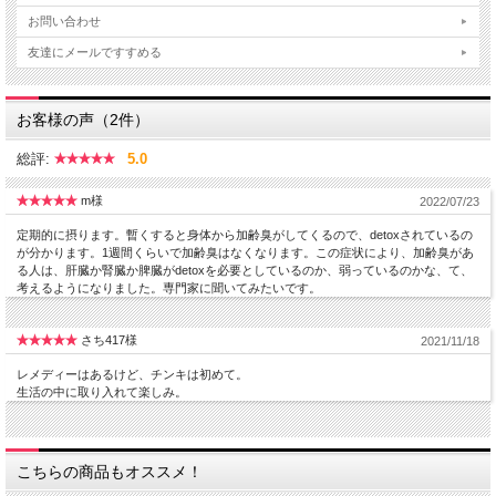
お問い合わせ
友達にメールですすめる
お客様の声（2件）
総評:
5.0
m様
2022/07/23
定期的に摂ります。暫くすると身体から加齢臭がしてくるので、detoxされているの
が分かります。1週間くらいで加齢臭はなくなります。この症状により、加齢臭があ
る人は、肝臓か腎臓か脾臓がdetoxを必要としているのか、弱っているのかな、て、
考えるようになりました。専門家に聞いてみたいです。
さち417様
2021/11/18
レメディーはあるけど、チンキは初めて。
生活の中に取り入れて楽しみ。
こちらの商品もオススメ！