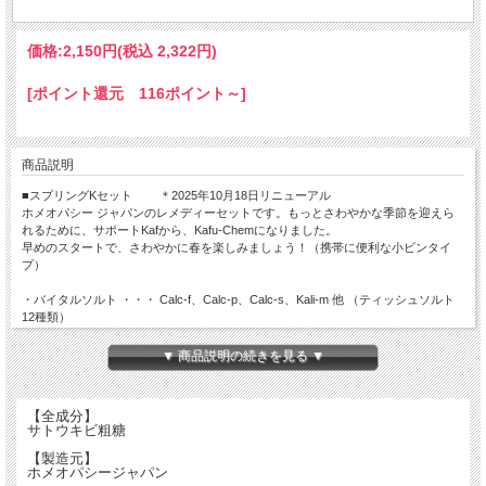
価格:
2,150円
(税込 2,322円)
[ポイント還元 116ポイント～]
商品説明
■スプリングKセット ＊2025年10月18日リニューアル
ホメオパシー ジャパンのレメディーセットです。もっとさわやかな季節を迎えら
れるために、サポートKafから、Kafu-Chemになりました。
早めのスタートで、さわやかに春を楽しみましょう！（携帯に便利な小ビンタイ
プ）
・バイタルソルト ・・・ Calc-f、Calc-p、Calc-s、Kali-m 他 （ティッシュソルト
12種類）
・TS-18 ・・・ Nat-m、Mag-p、Sil 他
・サポートKafu-Chem ・・・ All-c、Euphr、Sabad 他
▼ 商品説明の続きを見る ▼
※Sugi-poll.、K-Sugi のレメディーは入っておりません。
【内容量】 小ビン：約30粒×3本/プラスティック容器 【製造元】ホメオパシー
【全成分】
ジャパン
サトウキビ粗糖
※新タイプの小ビンは、中フタはございませんので、多く出たレメディーは手に触
れないようビンに戻してお使いください。
【製造元】
ホメオパシージャパン