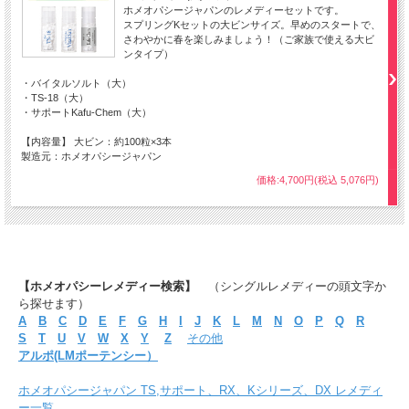
ホメオパシージャパンのレメディーセットです。
スプリングKセットの大ビンサイズ。早めのスタートで、
さわやかに春を楽しみましょう！（ご家族で使える大ビ
ンタイプ）
・バイタルソルト（大）
・TS-18（大）
・サポートKafu-Chem（大）
【内容量】 大ビン：約100粒×3本
製造元：ホメオパシージャパン
価格:4,700円(税込 5,076円)
【ホメオパシーレメディー検索】
（シングルレメディーの頭文字か
ら探せます）
A
B
C
D
E
F
G
H
I
J
K
L
M
N
O
P
Q
R
S
T
U
V
W
X
Y
Z
その他
アルポ(LMポーテンシー）
ホメオパシージャパン TS,サポート、RX、Kシリーズ、DX レメディ
ー一覧