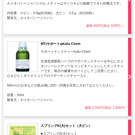
ホメオパシージャパンのレメディーはサトウキビの粗糖でできた砂糖玉です。
内容量 小ビン：0.8g(約30粒) 大ビン：2.6ｇ（約100粒）
製造元：ホメオパシージャパン
価格:859円(税込 928円)
～
MT)サポートφKafu-Chem
サポートチンクチャーKafu-Chem
北海道洞爺産ハーブのマザーチンクチャーを中心にホメ
オパシーレメディーをコンビネーションしたチンクチャ
ーです。毎日の健康サポートとしてご活用ください。
心をひらくダイオスコリアのマザーチンクチャー入り。
500ｍLのお水などの飲み物に約5～20滴を目安に入れておとりください。
容量：20ml
製造元：ホメオパシージャパン
価格:2,550円(税込 2,805円)
スプリングK(大)セット（大ビン）
■スプリングK(大)セット