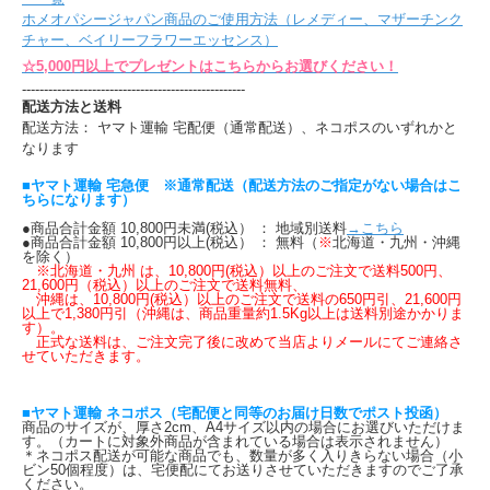
ホメオパシージャパン商品のご使用方法（レメディー、マザーチンク
チャー、ベイリーフラワーエッセンス）
☆5,000円以上でプレゼントはこちらからお選びください！
---------------------------------------------------
配送方法と送料
配送方法： ヤマト運輸 宅配便（通常配送）、ネコポスのいずれかと
なります
■ヤマト運輸 宅急便 ※通常配送（配送方法のご指定がない場合はこ
ちらになります）
●商品合計金額 10,800円未満(税込） ： 地域別送料
→こちら
●商品合計金額 10,800円以上(税込） ： 無料（
※
北海道・九州・沖縄
を除く）
※北海道・九州 は、10,800円(税込）以上のご注文で送料500円、
21,600円（税込）以上のご注文で送料無料、
沖縄は、10,800円(税込）以上のご注文で送料の650円引、21,600円
以上で1,380円引（沖縄は、商品重量約1.5Kg以上は送料別途かかりま
す）。
正式な送料は、ご注文完了後に改めて当店よりメールにてご連絡さ
せていただきます。
■ヤマト運輸 ネコポス（宅配便と同等のお届け日数でポスト投函）
商品のサイズが、厚さ2cm、A4サイズ以内の場合にお選びいただけま
す。（カートに対象外商品が含まれている場合は表示されません）
＊ネコポス配送が可能な商品でも、数量が多く入りきらない場合（小
ビン50個程度）は、宅便配にてお送りさせていただきますのでご了承
ください。