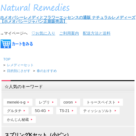
ホメオパシーレメディとフラワーエッセンスの通販
ナチュラルレメディーズ
【ホメオパシージャパン正規販売店】
→マイページへ
♡お気に入り
ご利用案内
配送方法と送料
TOP
>
レメディーセット
>
目的別にさがす
>
春のおすすめ
☆人気のキーワード
meneki-s-g
レプリ
coron
トゥースペイスト
グルタチ
5G-4G
TS-21
ティッシュソルト
かんじん秘蔵
スプリングKセット（小ビン）