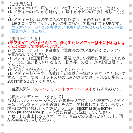
【ご使用方法】
●レメディーのビン底をトントンと手のひらでたたいてください。
●レメディーのビンから1粒を手に取るか小ビンのフタに出してくだ
さい。
●レメディーをお口の中に入れて自然に溶けるのを待ちます。
＊1粒をコップやペットボトルの水に溶かして摂られてもOKです。
→ホメオパシージャパン商品のご使用方法とお取り扱い上のご注意
（画像つき）はこちら
【使用上のご注意】
●中フタがございませんので、多く出たレメディーは手に触れないよ
うビンに戻してお使いください。
●パソコン・テレビ・冷蔵庫など電磁波の強い物の近くにレメディー
を置かないでください。
●レメディーは直射日光を避け、常温で涼しい場所に保管してくださ
い。また、強い香りのするもの（香水等）の近くでの保管は避けて
ください。
●ビン内に水が入らないようにしてください。
●レメディーをとっている間は、刺激物と一緒にとらないことをおす
すめします。なお、ミント入りのはみがき等で避けられない場合は
20分程間をあけてください。
（当店人気No.1の
スパジリックトゥースペイスト
がおすすめです）
【取扱レメディーにつきまして】
当店はホメオパシー ジャパン正規販売店です。商品検索でレメディ
ー名（アルファベット短縮形）を入力して検索しても見つからない
場合はお問い合わせください。メール：shopmaster☆home-
shop.pu.shopserve.jp（☆を@に変更して送信してください）
＊セットに含まれるレメディーは、単品での取扱もございます。商
品検索等でお探しください。