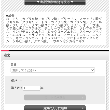
した。
▼ 商品説明の続きを見る ▼
肌にすばやく浸透し、潤いを長く保つクリームに、感情面での苦痛を和らげるため
に６つのフラワーエッセンスを配合した、他にはない独自のフォーミュラです。
ラウリル硫酸ナトリウムを配合せず、自然の成分だけで作られています。
■成分
水、トリ（カプリル酸／カプリン酸）グリセリル、ステアリン酸グ
◎通常の基礎化粧品のフェイスクリーム、ハンドクリーム、ボディクリームとして
リセリル、グリセリン、トリ（カプリル酸／カプリン酸／リノール
◎虫さされ、傷、火傷、日焼け、湿疹、打ち身、捻挫、肩こり、頭痛、局部的な炎
酸）グリセリル、クエン酸ステアリン酸グリセリル、オリーブ油、
シア脂セチルエステルズ、チェリープラムエキス、クレマチスエキ
症などに
ス、インパチェンスエキス、ロックローズエキス、スターオブベツ
◎緊急時(気が動転した時や困難に立ち向かう時)、心身面および精神面あらゆる場
レヘムエキス、クラブアップルエキス、アーモンドエキス、エタノ
面に
ール、キサンタンガム、トコフェロール、デヒドロキサンタンガ
その他、あらゆる時にお使いいただけます。（外用のみ）
ム、ソルビン酸K、クエン酸、トウキンセンカ花エキス
緊急事態に役立つファイブフラワーレメディにクラブアップルを加えたクリームタ
イプ。
注文
フラワーエッセンスを口に入れることに抵抗がある方など、フラワーエッセンスの
入門アイテムとしてもおすすめ。フェイシャルクリームとしてもお使いいただけま
す。
容量：
内容量 30ｇ（チューブタイプ）、150ｇ（ポンプタイプ 右画像）
価格:
－
購入数：
本