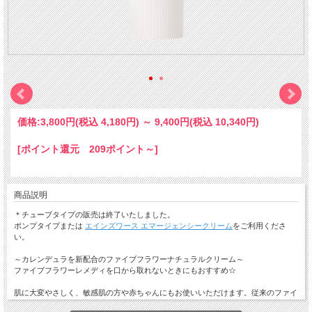
価格:
3,800円
(税込 4,180円)
～
9,400円
(税込 10,340円)
[ポイント還元 209ポイント～]
商品説明
＊チューブタイプの販売は終了いたしました。
ポンプタイプまたは
エインズワース エマージェンシークリーム
をご利用くださ
い。
～カレンデュラを新配合のファイブフラワーナチュラルクリーム～
ファイブフラワーレメディを口から取れないときにもおすすめ☆
肌に大変やさしく、敏感肌の方や赤ちゃんにもお使いいただけます。従来のファイ
ブフラワークリームに、肌をいたわる効果に優れたカレンデュラを新たに配合しま