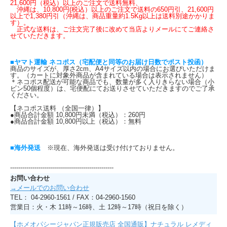
21,600円（税込）以上のご注文で送料無料、
沖縄は、10,800円(税込）以上のご注文で送料の650円引、21,600円
以上で1,380円引（沖縄は、商品重量約1.5Kg以上は送料別途かかりま
す）。
正式な送料は、ご注文完了後に改めて当店よりメールにてご連絡さ
せていただきます。
■ヤマト運輸 ネコポス（宅配便と同等のお届け日数でポスト投函）
商品のサイズが、厚さ2cm、A4サイズ以内の場合にお選びいただけま
す。（カートに対象外商品が含まれている場合は表示されません）
＊ネコポス配送が可能な商品でも、数量が多く入りきらない場合（小
ビン50個程度）は、宅便配にてお送りさせていただきますのでご了承
ください。
【ネコポス送料 （全国一律）】
●商品合計金額 10,800円未満（税込）：260円
●商品合計金額 10,800円以上（税込）：無料
■海外発送
※現在、海外発送は受け付けておりません。
---------------------------------------------------
お問い合わせ
→メールでのお問い合わせ
TEL： 04-2960-1561 / FAX：04-2960-1560
営業日：火・木 11時～16時、土 12時～17時（祝日を除く）
【ホメオパシージャパン正規販売店 全国通販】ナチュラル レメディ