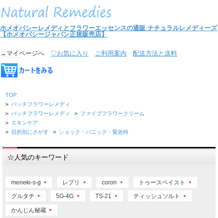
ホメオパシーレメディとフラワーエッセンスの通販
ナチュラルレメディーズ
【ホメオパシージャパン正規販売店】
→マイページへ
♡お気に入り
ご利用案内
配送方法と送料
TOP
>
バッチフラワーレメディ
>
バッチフラワーレメディ
>
ファイブフラワークリーム
>
スキンケア
>
目的別にさがす
>
ショック・パニック・緊急時
☆人気のキーワード
meneki-s-g
レプリ
coron
トゥースペイスト
グルタチ
5G-4G
TS-21
ティッシュソルト
かんじん秘蔵