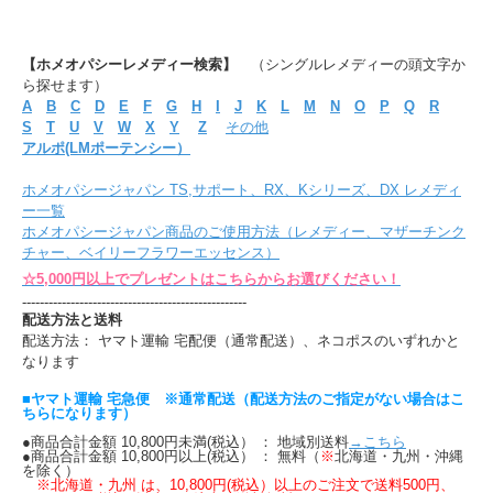
【ホメオパシーレメディー検索】
（シングルレメディーの頭文字か
ら探せます）
A
B
C
D
E
F
G
H
I
J
K
L
M
N
O
P
Q
R
S
T
U
V
W
X
Y
Z
その他
アルポ(LMポーテンシー）
ホメオパシージャパン TS,サポート、RX、Kシリーズ、DX レメディ
ー一覧
ホメオパシージャパン商品のご使用方法（レメディー、マザーチンク
チャー、ベイリーフラワーエッセンス）
☆5,000円以上でプレゼントはこちらからお選びください！
---------------------------------------------------
配送方法と送料
配送方法： ヤマト運輸 宅配便（通常配送）、ネコポスのいずれかと
なります
■ヤマト運輸 宅急便 ※通常配送（配送方法のご指定がない場合はこ
ちらになります）
●商品合計金額 10,800円未満(税込） ： 地域別送料
→こちら
●商品合計金額 10,800円以上(税込） ： 無料（
※
北海道・九州・沖縄
を除く）
※北海道・九州 は、10,800円(税込）以上のご注文で送料500円、