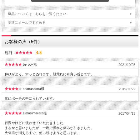
返品についてはこちらをご覧ください
友達にメールですすめる
お客様の声（5件）
総評:
4.8
berook様
2021/10/25
伸びがよく、すっとぬれます。肌荒れにも良い感じです。
shimashima様
2019/11/22
常にポーチの中に入れています。
simasimarara様
2017/04/13
低温やけどに使わせていただきました。
まさかと思いましたが、一晩で腫れと痛みが引きました。
火傷痕が消えるまで、使い続けようと思います。