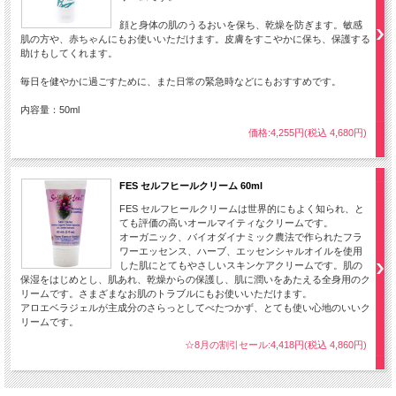
顔と身体の肌のうるおいを保ち、乾燥を防ぎます。敏感
肌の方や、赤ちゃんにもお使いいただけます。皮膚をすこやかに保ち、保護する
助けもしてくれます。
毎日を健やかに過ごすために、また日常の緊急時などにもおすすめです。
内容量：50ml
価格:4,255円(税込 4,680円)
FES セルフヒールクリーム 60ml
FES セルフヒールクリームは世界的にもよく知られ、と
ても評価の高いオールマイティなクリームです。
オーガニック、バイオダイナミック農法で作られたフラ
ワーエッセンス、ハーブ、エッセンシャルオイルを使用
した肌にとてもやさしいスキンケアクリームです。肌の
保湿をはじめとし、肌あれ、乾燥からの保護し、肌に潤いをあたえる全身用のク
リームです。さまざまなお肌のトラブルにもお使いいただけます。
アロエベラジェルが主成分のさらっとしてべたつかず、とても使い心地のいいク
リームです。
☆8月の割引セール:4,418円(税込 4,860円)