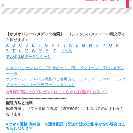
【ホメオパシーレメディー検索】
（シングルレメディーの頭文字か
ら探せます）
A
B
C
D
E
F
G
H
I
J
K
L
M
N
O
P
Q
R
S
T
U
V
W
X
Y
Z
その他
アルポ(LMポーテンシー）
ホメオパシージャパン TS,サポート、RX、Kシリーズ、DX レメディ
ー一覧
ホメオパシージャパン商品のご使用方法（レメディー、マザーチンク
チャー、ベイリーフラワーエッセンス）
☆5,000円以上でプレゼントはこちらからお選びください！
---------------------------------------------------
配送方法と送料
配送方法： ヤマト運輸 宅配便（通常配送）、ネコポスのいずれかと
なります
■ヤマト運輸 宅急便 ※通常配送（配送方法のご指定がない場合はこ
ちらになります）