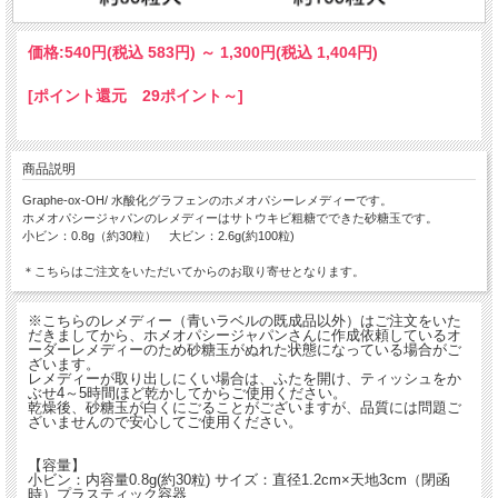
価格:
540円
(税込 583円)
～
1,300円
(税込 1,404円)
[ポイント還元 29ポイント～]
商品説明
Graphe-ox-OH/ 水酸化グラフェンのホメオパシーレメディーです。
ホメオパシージャパンのレメディーはサトウキビ粗糖でできた砂糖玉です。
小ビン：0.8g（約30粒） 大ビン：2.6g(約100粒)
＊こちらはご注文をいただいてからのお取り寄せとなります。
※こちらのレメディー（青いラベルの既成品以外）はご注文をいた
だきましてから、ホメオパシージャパンさんに作成依頼しているオ
ーダーレメディーのため砂糖玉がぬれた状態になっている場合がご
ざいます。
レメディーが取り出しにくい場合は、ふたを開け、ティッシュをか
ぶせ4～5時間ほど乾かしてからご使用ください。
乾燥後、砂糖玉が白くにごることがございますが、品質には問題ご
ざいませんので安心してご使用ください。
【容量】
小ビン：内容量0.8g(約30粒) サイズ：直径1.2cm×天地3cm（閉函
時）プラスティック容器