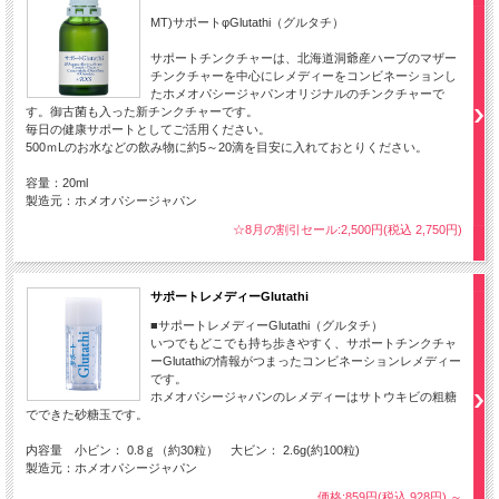
MT)サポートφGlutathi（グルタチ）
サポートチンクチャーは、北海道洞爺産ハーブのマザー
チンクチャーを中心にレメディーをコンビネーションし
たホメオパシージャパンオリジナルのチンクチャーで
す。御古菌も入った新チンクチャーです。
毎日の健康サポートとしてご活用ください。
500ｍLのお水などの飲み物に約5～20滴を目安に入れておとりください。
容量：20ml
製造元：ホメオパシージャパン
☆8月の割引セール:2,500円(税込 2,750円)
サポートレメディーGlutathi
■サポートレメディーGlutathi（グルタチ）
いつでもどこでも持ち歩きやすく、サポートチンクチャ
ーGlutathiの情報がつまったコンビネーションレメディー
です。
ホメオパシージャパンのレメディーはサトウキビの粗糖
でできた砂糖玉です。
内容量 小ビン： 0.8ｇ（約30粒） 大ビン： 2.6g(約100粒)
製造元：ホメオパシージャパン
価格:859円(税込 928円)
～