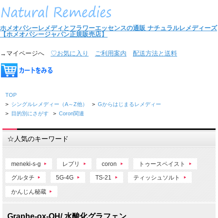
ホメオパシーレメディとフラワーエッセンスの通販
ナチュラルレメディーズ
【ホメオパシージャパン正規販売店】
→マイページへ
♡お気に入り
ご利用案内
配送方法と送料
TOP
>
シングルレメディー（A～Z他）
>
Gからはじまるレメディー
>
目的別にさがす
>
Coron関連
☆人気のキーワード
meneki-s-g
レプリ
coron
トゥースペイスト
グルタチ
5G-4G
TS-21
ティッシュソルト
かんじん秘蔵
Graphe-ox-OH/ 水酸化グラフェン