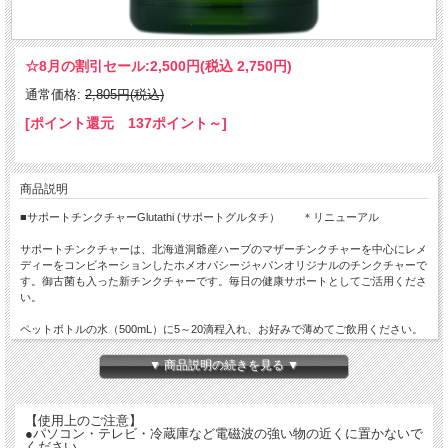
☆8月の割引セール:
2,500円(税込 2,750円)
通常価格:
2,805円(税込)
[ポイント還元 137ポイント～]
商品説明
■サポートチンクチャーGlutathi (サポートグルタチ） ＊リニューアル
サポートチンクチャーは、北海道洞爺産ハーブのマザーチンクチャーを中心にレメ
ディーをコンビネーションしたホメオパシージャパンオリジナルのチンクチャーで
す。御古菌も入った新チンクチャーです。毎日の健康サポートとしてご活用くださ
い。
ペットボトルの水（500mL）に5～20滴程入れ、お好みで薄めてご飲用ください。
【原材料】 醸造アルコール（国内製造）、ハーブエキス（アスパラガス、バーバ
▼ 商品説明の続きを見る ▼
リスブルガーリス、ブラン（胚芽）、カンファ―、カモミラ、、シトラスウンシュ
ウ（ミカン）、ダイオスコリア、パース（アボカド））、御古菌
レメディー …Alum.、Arn.、Bry.、Cham.、Chin.、Mag-m.など
【使用上のご注意】
※こちらの商品は原材料に、小麦胚芽、オレンジ（シトラスウンシュウ）のエキス
●パソコン・テレビ・冷蔵庫など電磁波の強い物の近くに置かないで
を含みます。アレルギ―の方はご注意ください。
ください。