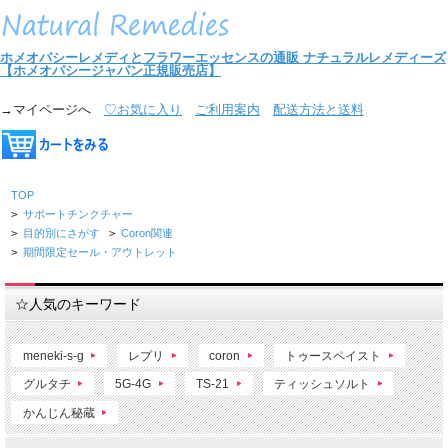
ホメオパシーレメディとフラワーエッセンスの通販
ナチュラルレメディーズ
【ホメオパシージャパン正規販売店】
→マイページへ
♡お気に入り
ご利用案内
配送方法と送料
TOP
>
サポートチンクチャー
>
目的別にさがす
>
Coron関連
>
期間限定セール・アウトレット
☆人気のキーワード
meneki-s-g
レプリ
coron
トゥースペイスト
グルタチ
5G-4G
TS-21
ティッシュソルト
かんじん秘蔵