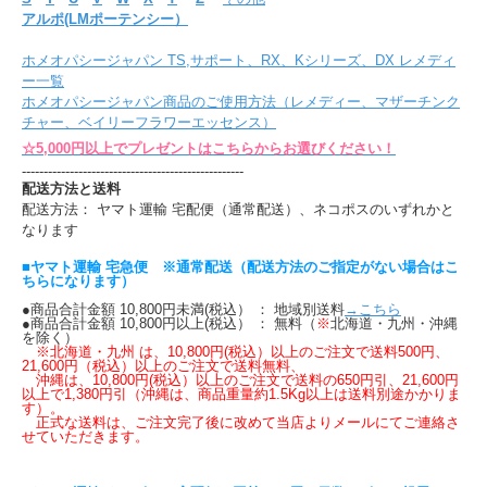
アルポ(LMポーテンシー）
ホメオパシージャパン TS,サポート、RX、Kシリーズ、DX レメディ
ー一覧
ホメオパシージャパン商品のご使用方法（レメディー、マザーチンク
チャー、ベイリーフラワーエッセンス）
☆5,000円以上でプレゼントはこちらからお選びください！
---------------------------------------------------
配送方法と送料
配送方法： ヤマト運輸 宅配便（通常配送）、ネコポスのいずれかと
なります
■ヤマト運輸 宅急便 ※通常配送（配送方法のご指定がない場合はこ
ちらになります）
●商品合計金額 10,800円未満(税込） ： 地域別送料
→こちら
●商品合計金額 10,800円以上(税込） ： 無料（
※
北海道・九州・沖縄
を除く）
※北海道・九州 は、10,800円(税込）以上のご注文で送料500円、
21,600円（税込）以上のご注文で送料無料、
沖縄は、10,800円(税込）以上のご注文で送料の650円引、21,600円
以上で1,380円引（沖縄は、商品重量約1.5Kg以上は送料別途かかりま
す）。
正式な送料は、ご注文完了後に改めて当店よりメールにてご連絡さ
せていただきます。