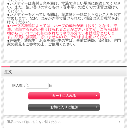
●レメディーは直射日光を避け、常温で涼しい場所に保管してくださ
い。また、強い香りのするもの（香水等）の近くでの保管は避けて
■アルコール分 49％ スピリッツ
ください。
※この商品はお酒です。20歳以上の年齢であることを確認できない場合には酒類を
●レメディーをとっている間は、刺激物と一緒にとらないことをおす
販売いたしません。
すめします。なお、はみがき等で避けられない場合は20分程間をあ
20ml ガラス容器 製造元：ホメオパシージャパン
けてください。
●ハーブの種類によっては、ハーブの成分が澱（おり）となり、浮
遊、沈殿するものが見うけられることがございますが、こちらは植
物からアルコールに抽出されたミネラル分で、有効成分となりま
す。品質には問題ございませんので、そのままお使いください。
●妊娠中、通院中、お薬を服用中の方は、事前に医師、薬剤師、専門
家の意見もご参考の上、ご使用ください。
注文
購入数：
個
返品についてはこちらをご覧ください