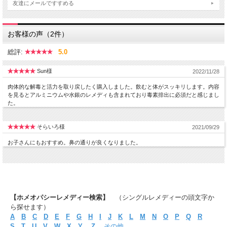
友達にメールですすめる
お客様の声（2件）
総評:
5.0
Sun様
2022/11/28
肉体的な解毒と活力を取り戻したく購入しました。飲むと体がスッキリします。内容
を見るとアルミニウムや水銀のレメディも含まれており毒素排出に必須だと感じまし
た。
そらいろ様
2021/09/29
お子さんにもおすすめ。鼻の通りが良くなりました。
【ホメオパシーレメディー検索】
（シングルレメディーの頭文字か
ら探せます）
A
B
C
D
E
F
G
H
I
J
K
L
M
N
O
P
Q
R
S
T
U
V
W
X
Y
Z
その他