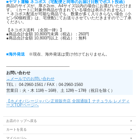
■ヤマト運輸 ネコポス（宅配便と同等のお届け日数でポスト投函）
商品のサイズが、厚さ2cm、A4サイズ以内の場合にお選びいただけま
す。（カートに対象外商品が含まれている場合は表示されません）
＊ネコポス配送が可能な商品でも、数量が多く入りきらない場合（小
ビン50個程度）は、宅便配にてお送りさせていただきますのでご了承
ください。
【ネコポス送料 （全国一律）】
●商品合計金額 10,800円未満（税込）：260円
●商品合計金額 10,800円以上（税込）：無料
■海外発送
※現在、海外発送は受け付けておりません。
---------------------------------------------------
お問い合わせ
→メールでのお問い合わせ
TEL： 04-2960-1561 / FAX：04-2960-1560
営業日：火・木 11時～16時、土 12時～17時（祝日を除く）
【ホメオパシージャパン正規販売店 全国通販】ナチュラル レメディ
ーズTOPページへ
お店のトップへ戻る
カートを見る
マイページへ