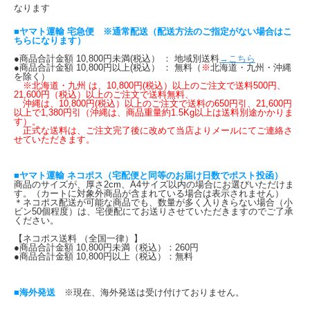
なります
■ヤマト運輸 宅急便 ※通常配送（配送方法のご指定がない場合はこ
ちらになります）
●商品合計金額 10,800円未満(税込） ： 地域別送料
→こちら
●商品合計金額 10,800円以上(税込） ： 無料（
※
北海道・九州・沖縄
を除く）
※北海道・九州 は、10,800円(税込）以上のご注文で送料500円、
21,600円（税込）以上のご注文で送料無料、
沖縄は、10,800円(税込）以上のご注文で送料の650円引、21,600円
以上で1,380円引（沖縄は、商品重量約1.5Kg以上は送料別途かかりま
す）。
正式な送料は、ご注文完了後に改めて当店よりメールにてご連絡さ
せていただきます。
■ヤマト運輸 ネコポス（宅配便と同等のお届け日数でポスト投函）
商品のサイズが、厚さ2cm、A4サイズ以内の場合にお選びいただけま
す。（カートに対象外商品が含まれている場合は表示されません）
＊ネコポス配送が可能な商品でも、数量が多く入りきらない場合（小
ビン50個程度）は、宅便配にてお送りさせていただきますのでご了承
ください。
【ネコポス送料 （全国一律）】
●商品合計金額 10,800円未満（税込）：260円
●商品合計金額 10,800円以上（税込）：無料
■海外発送
※現在、海外発送は受け付けておりません。