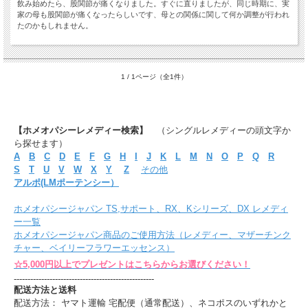
飲み始めたら、股関節が痛くなりました。すぐに直りましたが、同じ時期に、実
家の母も股関節が痛くなったらしいです、母との関係に関して何か調整が行われ
たのかもしれません。
1 / 1ページ（全1件）
【ホメオパシーレメディー検索】
（シングルレメディーの頭文字か
ら探せます）
A
B
C
D
E
F
G
H
I
J
K
L
M
N
O
P
Q
R
S
T
U
V
W
X
Y
Z
その他
アルポ(LMポーテンシー）
ホメオパシージャパン TS,サポート、RX、Kシリーズ、DX レメディ
ー一覧
ホメオパシージャパン商品のご使用方法（レメディー、マザーチンク
チャー、ベイリーフラワーエッセンス）
☆5,000円以上でプレゼントはこちらからお選びください！
---------------------------------------------------
配送方法と送料
配送方法： ヤマト運輸 宅配便（通常配送）、ネコポスのいずれかと