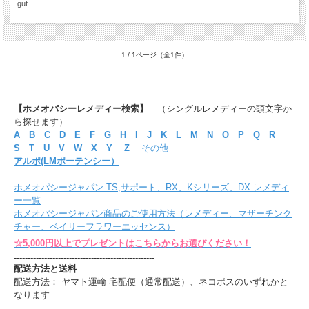
gut
1 / 1ページ（全1件）
【ホメオパシーレメディー検索】
（シングルレメディーの頭文字か
ら探せます）
A
B
C
D
E
F
G
H
I
J
K
L
M
N
O
P
Q
R
S
T
U
V
W
X
Y
Z
その他
アルポ(LMポーテンシー）
ホメオパシージャパン TS,サポート、RX、Kシリーズ、DX レメディ
ー一覧
ホメオパシージャパン商品のご使用方法（レメディー、マザーチンク
チャー、ベイリーフラワーエッセンス）
☆5,000円以上でプレゼントはこちらからお選びください！
---------------------------------------------------
配送方法と送料
配送方法： ヤマト運輸 宅配便（通常配送）、ネコポスのいずれかと
なります