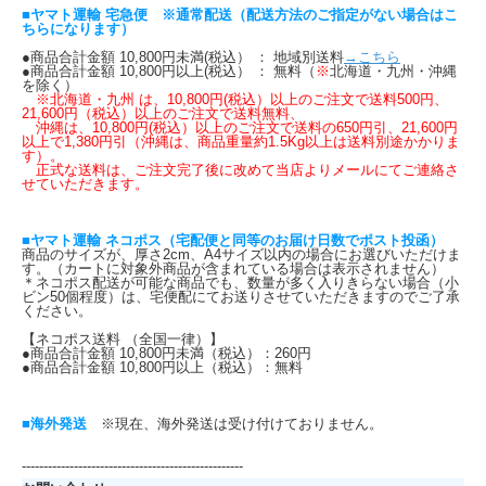
■ヤマト運輸 宅急便 ※通常配送（配送方法のご指定がない場合はこ
ちらになります）
●商品合計金額 10,800円未満(税込） ： 地域別送料
→こちら
●商品合計金額 10,800円以上(税込） ： 無料（
※
北海道・九州・沖縄
を除く）
※北海道・九州 は、10,800円(税込）以上のご注文で送料500円、
21,600円（税込）以上のご注文で送料無料、
沖縄は、10,800円(税込）以上のご注文で送料の650円引、21,600円
以上で1,380円引（沖縄は、商品重量約1.5Kg以上は送料別途かかりま
す）。
正式な送料は、ご注文完了後に改めて当店よりメールにてご連絡さ
せていただきます。
■ヤマト運輸 ネコポス（宅配便と同等のお届け日数でポスト投函）
商品のサイズが、厚さ2cm、A4サイズ以内の場合にお選びいただけま
す。（カートに対象外商品が含まれている場合は表示されません）
＊ネコポス配送が可能な商品でも、数量が多く入りきらない場合（小
ビン50個程度）は、宅便配にてお送りさせていただきますのでご了承
ください。
【ネコポス送料 （全国一律）】
●商品合計金額 10,800円未満（税込）：260円
●商品合計金額 10,800円以上（税込）：無料
■海外発送
※現在、海外発送は受け付けておりません。
---------------------------------------------------