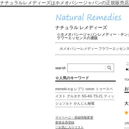
ナチュラルレメディーズはホメオパシージャパンの正規販売店
ナチュラル レメディーズ
☆ホメオパシージャパンレメディー・チン
ラワーエッセンスの通販
ホメオパシーレメディー フラワーエッセン
■
☆人気のキーワード
TO
お
meneki-s-g
レプリ
coron
トゥースペ
イスト
グルタチ
5G-4G
TS-21
ティッ
大
シュソルト
かんじん秘蔵
マイページ・登録情報変更
新規会員登録
1
♡お気に入りリスト