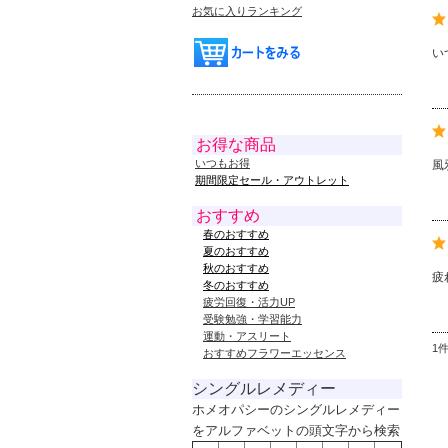
お気に入りランキング
い
お得な商品
いつもお得
風
期間限定セール・アウトレット
おすすめ
春のおすすめ
夏のおすすめ
秋のおすすめ
疲
冬のおすすめ
疲労回復・活力UP
受験勉強・学習能力
運動・アスリート
1
おすすめフラワーエッセンス
シングルレメディー
ホメオパシーのシングルレメディー
をアルファベットの頭文字から検索