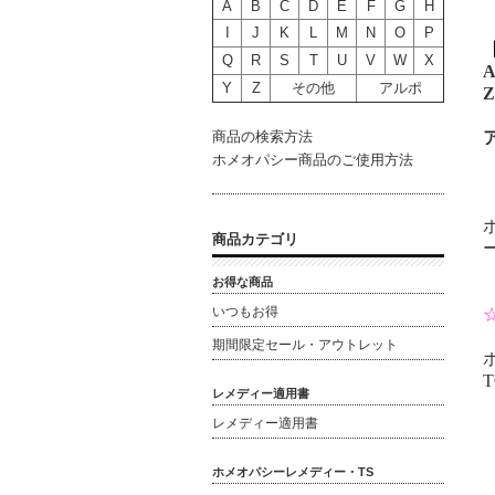
A
B
C
D
E
F
G
H
I
J
K
L
M
N
O
P
Q
R
S
T
U
V
W
X
A
Y
Z
その他
アルポ
Z
商品の検索方法
ホメオパシー商品のご使用方法
商品カテゴリ
お得な商品
いつもお得
期間限定セール・アウトレット
T
レメディー適用書
レメディー適用書
ホメオパシーレメディー・TS