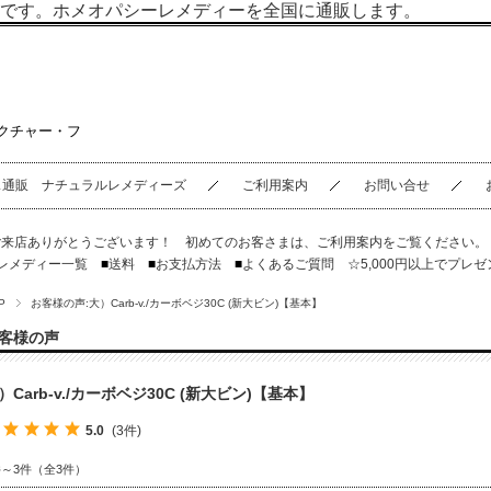
です。ホメオパシーレメディーを全国に通販します。
クチャー・フ
ス通販 ナチュラルレメディーズ
ご利用案内
お問い合せ
ご来店ありがとうございます！ 初めてのお客さまは、
ご利用案内
をご覧ください
レメディー一覧
■
送料
■
お支払方法
■
よくあるご質問
☆5,000円以上でプレゼ
P
お客様の声:大）Carb-v./カーボベジ30C (新大ビン)【基本】
客様の声
）Carb-v./カーボベジ30C (新大ビン)【基本】
5.0
(3件)
件～3件（全3件）