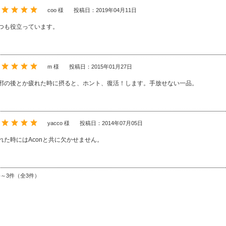
coo 様
投稿日：2019年04月11日
つも役立っています。
m 様
投稿日：2015年01月27日
邪の後とか疲れた時に摂ると、ホント、復活！します。手放せない一品。
yacco 様
投稿日：2014年07月05日
れた時にはAconと共に欠かせません。
件～3件（全3件）