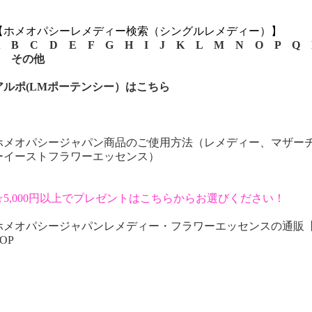
【ホメオパシーレメディー検索（シングルレメディー）】
B
C
D
E
F
G
H
I
J
K
L
M
N
O
P
Q
その他
アルポ(LMポーテンシー）はこちら
ホメオパシージャパン商品のご使用方法（レメディー、マザー
ーイーストフラワーエッセンス）
☆5,000円以上でプレゼントはこちらからお選びください！
ホメオパシージャパンレメディー・フラワーエッセンスの通販
OP