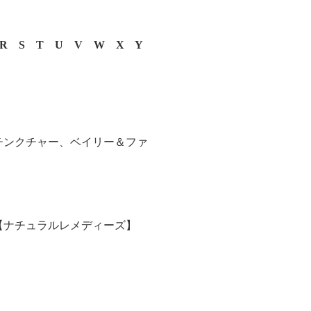
R
S
T
U
V
W
X
Y
チンクチャー、ベイリー＆ファ
【ナチュラルレメディーズ】