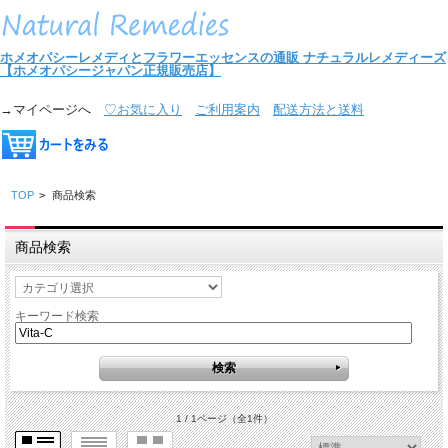
ホメオパシーレメディとフラワーエッセンスの通販
ナチュラルレメディーズ
【ホメオパシージャパン正規販売店】
→マイページへ
♡お気に入り
ご利用案内
配送方法と送料
TOP
>
商品検索
商品検索
キーワード検索
1 / 1ページ
（全1件）