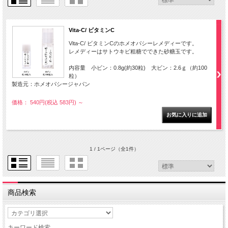
Vita-C/ ビタミンC
Vita-C/ ビタミンCのホメオパシーレメディーです。
レメディーはサトウキビ粗糖でできた砂糖玉です。
内容量 小ビン：0.8g(約30粒) 大ビン：2.6ｇ（約100
粒）
製造元：ホメオパシージャパン
価格： 540円(税込 583円)
～
1 / 1ページ
（全1件）
商品検索
キーワード検索