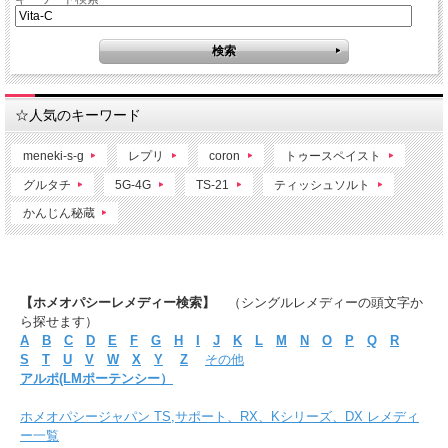
☆人気のキーワード
meneki-s-g
レプリ
coron
トゥースペイスト
グルタチ
5G-4G
TS-21
ティッシュソルト
かんじん秘蔵
【ホメオパシーレメディー検索】
（シングルレメディーの頭文字か
ら探せます）
A
B
C
D
E
F
G
H
I
J
K
L
M
N
O
P
Q
R
S
T
U
V
W
X
Y
Z
その他
アルポ(LMポーテンシー）
ホメオパシージャパン TS,サポート、RX、Kシリーズ、DX レメディ
ー一覧