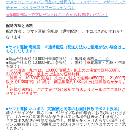
ホメオパシージャパン商品のご使用方法（レメディー、マザーチンク
チャー、ベイリーフラワーエッセンス）
☆5,000円以上でプレゼントはこちらからお選びください！
---------------------------------------------------
配送方法と送料
配送方法： ヤマト運輸 宅配便（通常配送）、ネコポスのいずれかと
なります
■ヤマト運輸 宅急便 ※通常配送（配送方法のご指定がない場合はこ
ちらになります）
●商品合計金額 10,800円未満(税込） ： 地域別送料
→こちら
●商品合計金額 10,800円以上(税込） ： 無料（
※
北海道・九州・沖縄
を除く）
※北海道・九州 は、10,800円(税込）以上のご注文で送料500円、
21,600円（税込）以上のご注文で送料無料、
沖縄は、10,800円(税込）以上のご注文で送料の650円引、21,600円
以上で1,380円引（沖縄は、商品重量約1.5Kg以上は送料別途かかりま
す）。
正式な送料は、ご注文完了後に改めて当店よりメールにてご連絡さ
せていただきます。
■ヤマト運輸 ネコポス（宅配便と同等のお届け日数でポスト投函）
商品のサイズが、厚さ2cm、A4サイズ以内の場合にお選びいただけま
す。（カートに対象外商品が含まれている場合は表示されません）
＊ネコポス配送が可能な商品でも、数量が多く入りきらない場合（小
ビン50個程度）は、宅便配にてお送りさせていただきますのでご了承
ください。