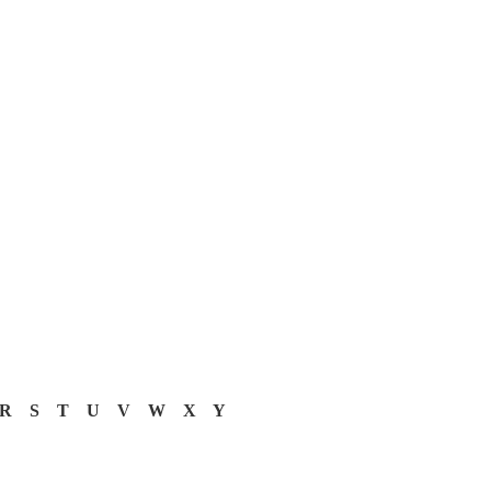
R
S
T
U
V
W
X
Y