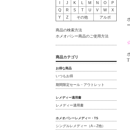
I
J
K
L
M
N
O
P
Q
R
S
T
U
V
W
X
Y
Z
その他
アルポ
商品の検索方法
ホメオパシー商品のご使用方法
商品カテゴリ
T
お得な商品
いつもお得
期間限定セール・アウトレット
レメディー適用書
レメディー適用書
ホメオパシーレメディー・TS
シングルレメディー（A～Z他）