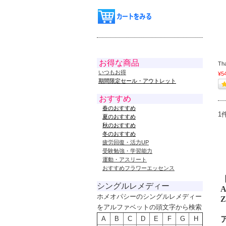
お得な商品
Th
いつもお得
¥5
期間限定セール・アウトレット
おすすめ
春のおすすめ
1
夏のおすすめ
秋のおすすめ
冬のおすすめ
疲労回復・活力UP
受験勉強・学習能力
運動・アスリート
おすすめフラワーエッセンス
シングルレメディー
A
ホメオパシーのシングルレメディー
Z
をアルファベットの頭文字から検索
A
B
C
D
E
F
G
H