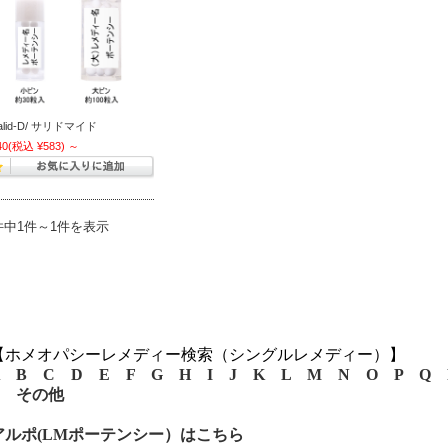
alid-D/ サリドマイド
40
(税込 ¥583)
～
件中1件～1件を表示
【ホメオパシーレメディー検索（シングルレメディー）】
B
C
D
E
F
G
H
I
J
K
L
M
N
O
P
Q
その他
アルポ(LMポーテンシー）はこちら