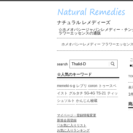
ナチュラル レメディーズ
☆ホメオパシージャパンレメディー・チン
ラワーエッセンスの通販
ホメオパシーレメディー フラワーエッセン
■
☆人気のキーワード
TO
meneki-s-g
レプリ
coron
トゥースペ
表
イスト
グルタチ
5G-4G
TS-21
ティッ
1
シュソルト
かんじん秘蔵
商
マイページ・登録情報変更
新規会員登録
♡お気に入りリスト
お気に入りランキング