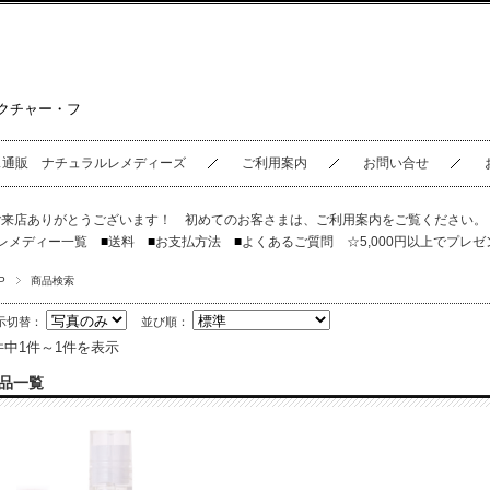
クチャー・フ
ス通販 ナチュラルレメディーズ
ご利用案内
お問い合せ
ご来店ありがとうございます！ 初めてのお客さまは、
ご利用案内
をご覧ください
レメディー一覧
■
送料
■
お支払方法
■
よくあるご質問
☆5,000円以上でプレゼ
P
商品検索
示切替：
並び順：
件中1件～1件を表示
品一覧