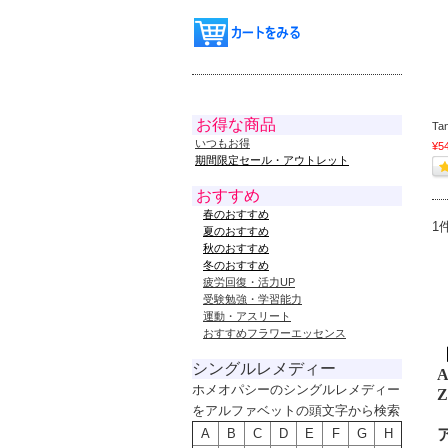
お得な商品
Ta
いつもお得
¥5
期間限定セール・アウトレット
おすすめ
春のおすすめ
1
夏のおすすめ
秋のおすすめ
冬のおすすめ
疲労回復・活力UP
受験勉強・学習能力
運動・アスリート
おすすめフラワーエッセンス
シングルレメディー
A
ホメオパシーのシングルレメディー
Z
をアルファベットの頭文字から検索
A
B
C
D
E
F
G
H