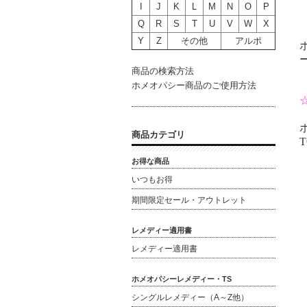
I
J
K
L
M
N
O
P
Q
R
S
T
U
V
W
X
Y
Z
その他
アルポ
商品の検索方法
ホメオパシー商品のご使用方法
商品カテゴリ
T
お得な商品
いつもお得
期間限定セール・アウトレット
レメディー適用書
レメディー適用書
ホメオパシーレメディー・TS
シングルレメディー（A～Z他）