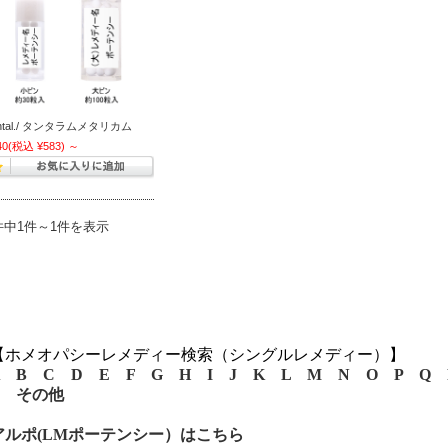
ntal./ タンタラムメタリカム
40
(税込 ¥583)
～
件中1件～1件を表示
【ホメオパシーレメディー検索（シングルレメディー）】
B
C
D
E
F
G
H
I
J
K
L
M
N
O
P
Q
その他
アルポ(LMポーテンシー）はこちら