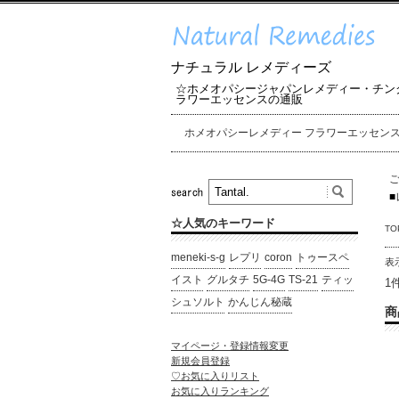
ナチュラル レメディーズ
☆ホメオパシージャパンレメディー・チン
ラワーエッセンスの通販
ホメオパシーレメディー フラワーエッセン
■
☆人気のキーワード
TO
meneki-s-g
レプリ
coron
トゥースペ
表
イスト
グルタチ
5G-4G
TS-21
ティッ
1
シュソルト
かんじん秘蔵
商
マイページ・登録情報変更
新規会員登録
♡お気に入りリスト
お気に入りランキング