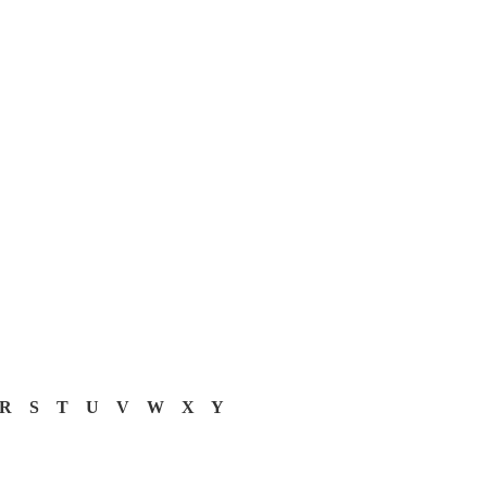
R
S
T
U
V
W
X
Y