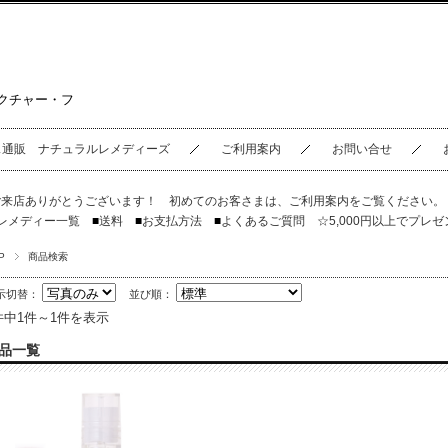
クチャー・フ
ス通販 ナチュラルレメディーズ
ご利用案内
お問い合せ
ご来店ありがとうございます！ 初めてのお客さまは、
ご利用案内
をご覧ください
レメディー一覧
■
送料
■
お支払方法
■
よくあるご質問
☆5,000円以上でプレゼ
P
商品検索
示切替：
並び順：
件中1件～1件を表示
品一覧