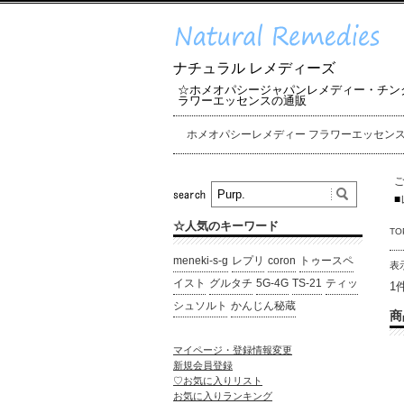
ナチュラル レメディーズ
☆ホメオパシージャパンレメディー・チン
ラワーエッセンスの通販
ホメオパシーレメディー フラワーエッセン
■
☆人気のキーワード
TO
meneki-s-g
レプリ
coron
トゥースペ
表
イスト
グルタチ
5G-4G
TS-21
ティッ
1
シュソルト
かんじん秘蔵
商
マイページ・登録情報変更
新規会員登録
♡お気に入りリスト
お気に入りランキング