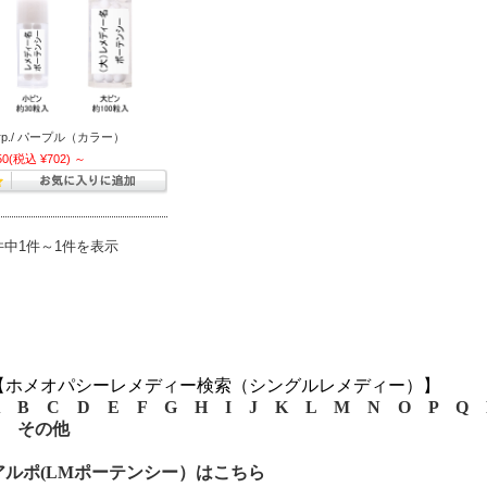
urp./ パープル（カラー）
50
(税込 ¥702)
～
件中1件～1件を表示
【ホメオパシーレメディー検索（シングルレメディー）】
B
C
D
E
F
G
H
I
J
K
L
M
N
O
P
Q
その他
アルポ(LMポーテンシー）はこちら