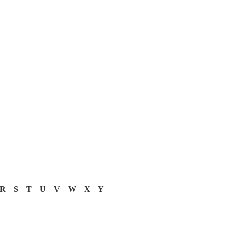
R
S
T
U
V
W
X
Y