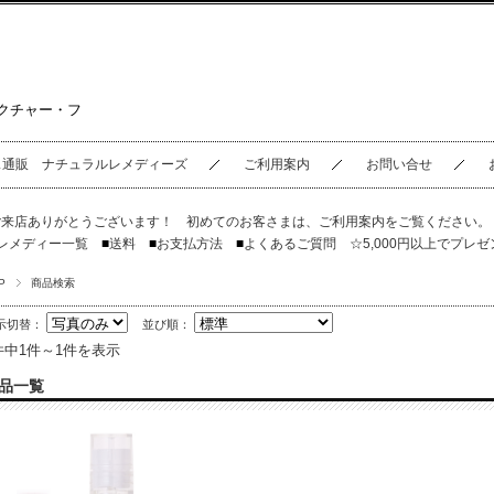
クチャー・フ
ス通販 ナチュラルレメディーズ
ご利用案内
お問い合せ
ご来店ありがとうございます！ 初めてのお客さまは、
ご利用案内
をご覧ください
レメディー一覧
■
送料
■
お支払方法
■
よくあるご質問
☆5,000円以上でプレゼ
P
商品検索
示切替：
並び順：
件中1件～1件を表示
品一覧