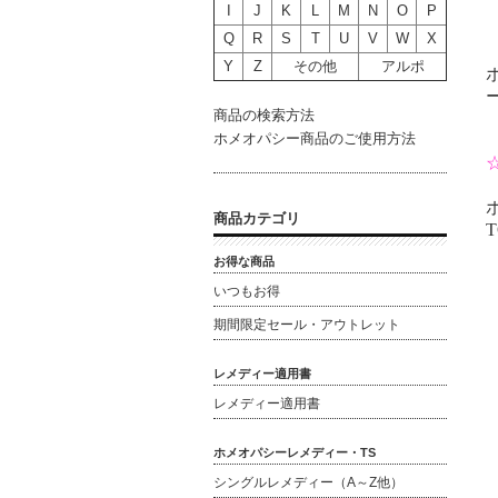
I
J
K
L
M
N
O
P
Q
R
S
T
U
V
W
X
Y
Z
その他
アルポ
商品の検索方法
ホメオパシー商品のご使用方法
商品カテゴリ
T
お得な商品
いつもお得
期間限定セール・アウトレット
レメディー適用書
レメディー適用書
ホメオパシーレメディー・TS
シングルレメディー（A～Z他）