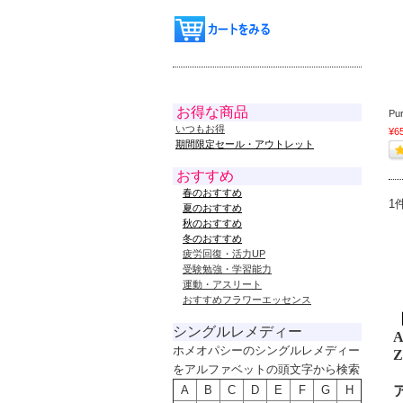
お得な商品
P
いつもお得
¥6
期間限定セール・アウトレット
おすすめ
春のおすすめ
1
夏のおすすめ
秋のおすすめ
冬のおすすめ
疲労回復・活力UP
受験勉強・学習能力
運動・アスリート
おすすめフラワーエッセンス
シングルレメディー
A
ホメオパシーのシングルレメディー
Z
をアルファベットの頭文字から検索
A
B
C
D
E
F
G
H