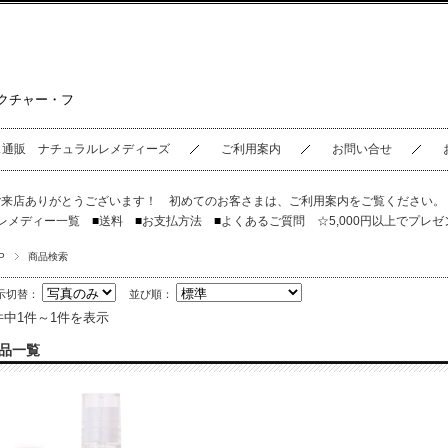
クチャー・フ
ス通販 ナチュラルレメディーズ
ご利用案内
お問い合せ
ご来店ありがとうございます！ 初めてのお客さまは、
ご利用案内
をご覧ください
レメディー一覧
■
送料
■
お支払方法
■
よくあるご質問
☆5,000円以上でプレゼ
P
商品検索
示切替：
並び順：
件中1件～1件を表示
品一覧