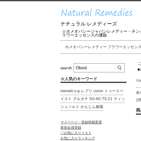
ナチュラル レメディーズ
☆ホメオパシージャパンレメディー・チン
ラワーエッセンスの通販
ホメオパシーレメディー フラワーエッセン
■
☆人気のキーワード
TO
meneki-s-g
レプリ
coron
トゥースペ
表
イスト
グルタチ
5G-4G
TS-21
ティッ
1
シュソルト
かんじん秘蔵
商
マイページ・登録情報変更
新規会員登録
♡お気に入りリスト
お気に入りランキング