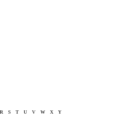
R
S
T
U
V
W
X
Y