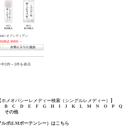
sid./ オブシディアン
40
(税込 ¥583)
～
件中1件～1件を表示
【ホメオパシーレメディー検索（シングルレメディー）】
B
C
D
E
F
G
H
I
J
K
L
M
N
O
P
Q
その他
アルポ(LMポーテンシー）はこちら