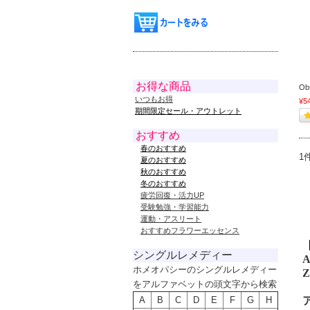
お得な商品
Ob
いつもお得
¥5
期間限定セール・アウトレット
おすすめ
春のおすすめ
1
夏のおすすめ
秋のおすすめ
冬のおすすめ
疲労回復・活力UP
受験勉強・学習能力
運動・アスリート
おすすめフラワーエッセンス
シングルレメディー
A
ホメオパシーのシングルレメディー
Z
をアルファベットの頭文字から検索
A
B
C
D
E
F
G
H