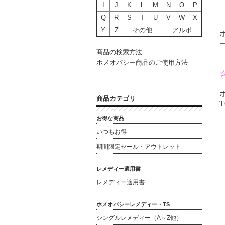
I
J
K
L
M
N
O
P
Q
R
S
T
U
V
W
X
Y
Z
その他
アルポ
商品の検索方法
ホメオパシー商品のご使用方法
商品カテゴリ
T
お得な商品
いつもお得
期間限定セール・アウトレット
レメディー適用書
レメディー適用書
ホメオパシーレメディー・TS
シングルレメディー（A～Z他）