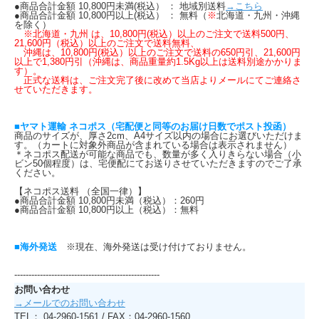
●商品合計金額 10,800円未満(税込） ： 地域別送料
→こちら
●商品合計金額 10,800円以上(税込） ： 無料（
※
北海道・九州・沖縄
を除く）
※北海道・九州 は、10,800円(税込）以上のご注文で送料500円、
21,600円（税込）以上のご注文で送料無料、
沖縄は、10,800円(税込）以上のご注文で送料の650円引、21,600円
以上で1,380円引（沖縄は、商品重量約1.5Kg以上は送料別途かかりま
す）。
正式な送料は、ご注文完了後に改めて当店よりメールにてご連絡さ
せていただきます。
■ヤマト運輸 ネコポス（宅配便と同等のお届け日数でポスト投函）
商品のサイズが、厚さ2cm、A4サイズ以内の場合にお選びいただけま
す。（カートに対象外商品が含まれている場合は表示されません）
＊ネコポス配送が可能な商品でも、数量が多く入りきらない場合（小
ビン50個程度）は、宅便配にてお送りさせていただきますのでご了承
ください。
【ネコポス送料 （全国一律）】
●商品合計金額 10,800円未満（税込）：260円
●商品合計金額 10,800円以上（税込）：無料
■海外発送
※現在、海外発送は受け付けておりません。
---------------------------------------------------
お問い合わせ
→メールでのお問い合わせ
TEL： 04-2960-1561 / FAX：04-2960-1560