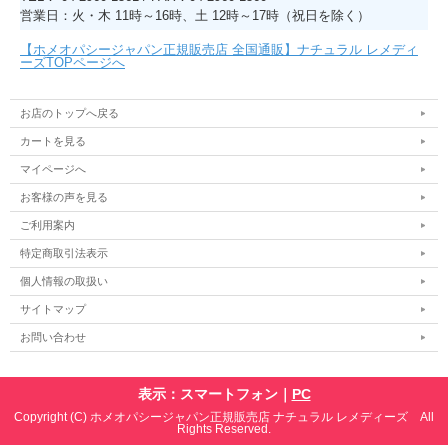
営業日：火・木 11時～16時、土 12時～17時（祝日を除く）
【ホメオパシージャパン正規販売店 全国通販】ナチュラル レメディ
ーズTOPページへ
お店のトップへ戻る
カートを見る
マイページへ
お客様の声を見る
ご利用案内
特定商取引法表示
個人情報の取扱い
サイトマップ
お問い合わせ
表示：スマートフォン｜
PC
Copyright (C) ホメオパシージャパン正規販売店 ナチュラル レメディーズ All
Rights Reserved.