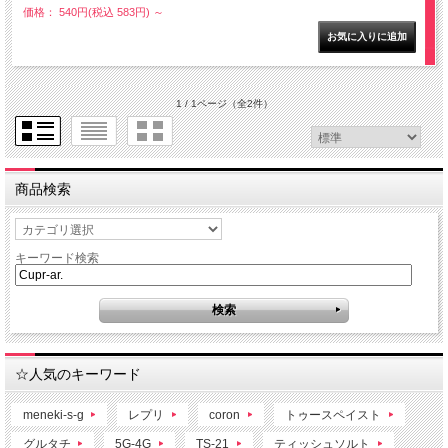
価格： 540円(税込 583円)
～
1 / 1ページ
（全2件）
商品検索
キーワード検索
☆人気のキーワード
meneki-s-g
レプリ
coron
トゥースペイスト
グルタチ
5G-4G
TS-21
ティッシュソルト