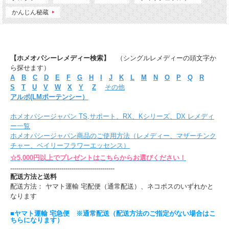
かんじん秘蔵
【ホメオパシーレメディー検索】
（シングルレメディーの頭文字か
ら探せます）
A
B
C
D
E
F
G
H
I
J
K
L
M
N
O
P
Q
R
S
T
U
V
W
X
Y
Z
その他
アルポ(LMポーテンシー）
ホメオパシージャパン TS,サポート、RX、Kシリーズ、DX レメディ
ー一覧
ホメオパシージャパン商品のご使用方法（レメディー、マザーチンク
チャー、ベイリーフラワーエッセンス）
☆5,000円以上でプレゼントはこちらからお選びください！
---------------------------------------------------
配送方法と送料
配送方法： ヤマト運輸 宅配便（通常配送）、ネコポスのいずれかと
なります
■ヤマト運輸 宅急便 ※通常配送（配送方法のご指定がない場合はこ
ちらになります）