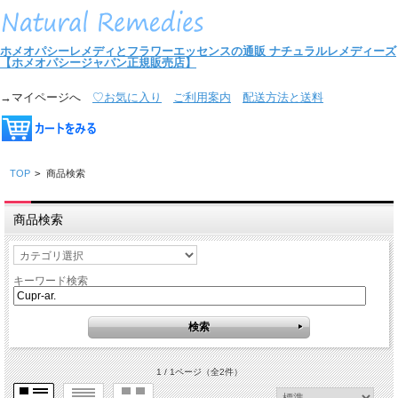
ホメオパシーレメディとフラワーエッセンスの通販
ナチュラルレメディーズ
【ホメオパシージャパン正規販売店】
→マイページへ
♡お気に入り
ご利用案内
配送方法と送料
TOP
>
商品検索
商品検索
キーワード検索
1 / 1ページ
（全2件）