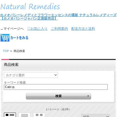
ホメオパシーレメディとフラワーエッセンスの通販
ナチュラルレメディーズ
【ホメオパシージャパン正規販売店】
→マイページへ
♡お気に入り
ご利用案内
配送方法と送料
TOP
>
商品検索
商品検索
キーワード検索
1 / 1ページ
（全2件）