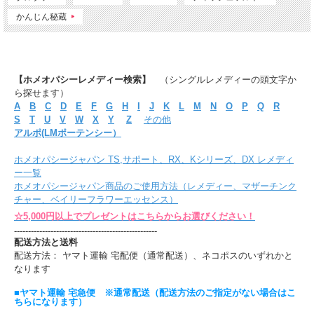
かんじん秘蔵
【ホメオパシーレメディー検索】
（シングルレメディーの頭文字か
ら探せます）
A
B
C
D
E
F
G
H
I
J
K
L
M
N
O
P
Q
R
S
T
U
V
W
X
Y
Z
その他
アルポ(LMポーテンシー）
ホメオパシージャパン TS,サポート、RX、Kシリーズ、DX レメディ
ー一覧
ホメオパシージャパン商品のご使用方法（レメディー、マザーチンク
チャー、ベイリーフラワーエッセンス）
☆5,000円以上でプレゼントはこちらからお選びください！
---------------------------------------------------
配送方法と送料
配送方法： ヤマト運輸 宅配便（通常配送）、ネコポスのいずれかと
なります
■ヤマト運輸 宅急便 ※通常配送（配送方法のご指定がない場合はこ
ちらになります）