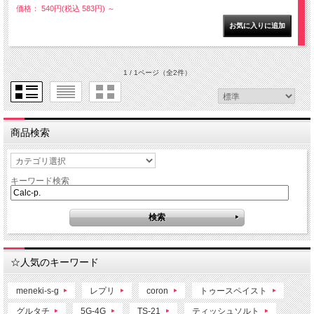
価格： 540円(税込 583円)
～
1 / 1ページ
（全2件）
商品検索
キーワード検索
☆人気のキーワード
meneki-s-g
レプリ
coron
トゥースペイスト
グルタチ
5G-4G
TS-21
ティッシュソルト