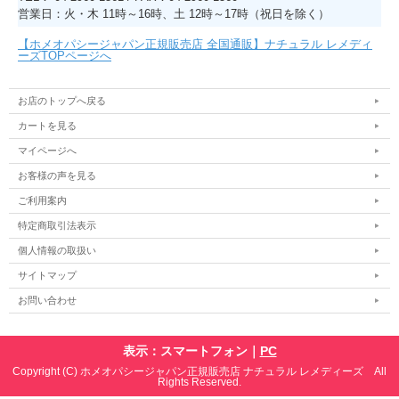
営業日：火・木 11時～16時、土 12時～17時（祝日を除く）
【ホメオパシージャパン正規販売店 全国通販】ナチュラル レメディ
ーズTOPページへ
お店のトップへ戻る
カートを見る
マイページへ
お客様の声を見る
ご利用案内
特定商取引法表示
個人情報の取扱い
サイトマップ
お問い合わせ
表示：スマートフォン｜
PC
Copyright (C) ホメオパシージャパン正規販売店 ナチュラル レメディーズ All
Rights Reserved.