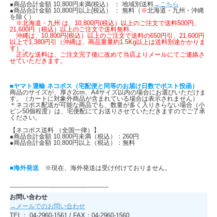
●商品合計金額 10,800円未満(税込） ： 地域別送料
→こちら
●商品合計金額 10,800円以上(税込） ： 無料（
※
北海道・九州・沖縄
を除く）
※北海道・九州 は、10,800円(税込）以上のご注文で送料500円、
21,600円（税込）以上のご注文で送料無料、
沖縄は、10,800円(税込）以上のご注文で送料の650円引、21,600円
以上で1,380円引（沖縄は、商品重量約1.5Kg以上は送料別途かかりま
す）。
正式な送料は、ご注文完了後に改めて当店よりメールにてご連絡さ
せていただきます。
■ヤマト運輸 ネコポス（宅配便と同等のお届け日数でポスト投函）
商品のサイズが、厚さ2cm、A4サイズ以内の場合にお選びいただけま
す。（カートに対象外商品が含まれている場合は表示されません）
＊ネコポス配送が可能な商品でも、数量が多く入りきらない場合（小
ビン50個程度）は、宅便配にてお送りさせていただきますのでご了承
ください。
【ネコポス送料 （全国一律）】
●商品合計金額 10,800円未満（税込）：260円
●商品合計金額 10,800円以上（税込）：無料
■海外発送
※現在、海外発送は受け付けておりません。
---------------------------------------------------
お問い合わせ
→メールでのお問い合わせ
TEL： 04-2960-1561 / FAX：04-2960-1560