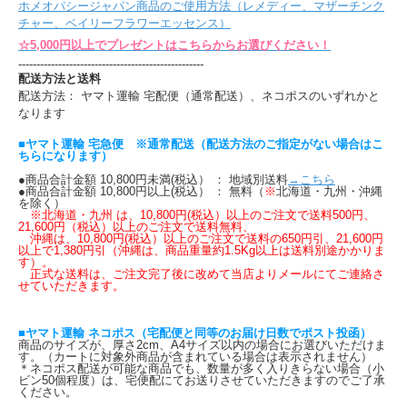
ホメオパシージャパン商品のご使用方法（レメディー、マザーチンク
チャー、ベイリーフラワーエッセンス）
☆5,000円以上でプレゼントはこちらからお選びください！
---------------------------------------------------
配送方法と送料
配送方法： ヤマト運輸 宅配便（通常配送）、ネコポスのいずれかと
なります
■ヤマト運輸 宅急便 ※通常配送（配送方法のご指定がない場合はこ
ちらになります）
●商品合計金額 10,800円未満(税込） ： 地域別送料
→こちら
●商品合計金額 10,800円以上(税込） ： 無料（
※
北海道・九州・沖縄
を除く）
※北海道・九州 は、10,800円(税込）以上のご注文で送料500円、
21,600円（税込）以上のご注文で送料無料、
沖縄は、10,800円(税込）以上のご注文で送料の650円引、21,600円
以上で1,380円引（沖縄は、商品重量約1.5Kg以上は送料別途かかりま
す）。
正式な送料は、ご注文完了後に改めて当店よりメールにてご連絡さ
せていただきます。
■ヤマト運輸 ネコポス（宅配便と同等のお届け日数でポスト投函）
商品のサイズが、厚さ2cm、A4サイズ以内の場合にお選びいただけま
す。（カートに対象外商品が含まれている場合は表示されません）
＊ネコポス配送が可能な商品でも、数量が多く入りきらない場合（小
ビン50個程度）は、宅便配にてお送りさせていただきますのでご了承
ください。