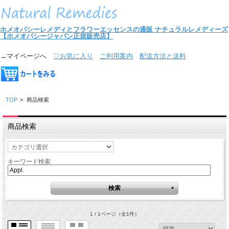
ホメオパシーレメディとフラワーエッセンスの通販
ナチュラルレメディーズ
【ホメオパシージャパン正規販売店】
→マイページへ
♡お気に入り
ご利用案内
配送方法と送料
TOP
>
商品検索
商品検索
キーワード検索
1 / 1ページ
（全1件）