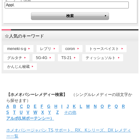
☆人気のキーワード
meneki-s-g
レプリ
coron
トゥースペイスト
グルタチ
5G-4G
TS-21
ティッシュソルト
かんじん秘蔵
【ホメオパシーレメディー検索】
（シングルレメディーの頭文字か
ら探せます）
A
B
C
D
E
F
G
H
I
J
K
L
M
N
O
P
Q
R
S
T
U
V
W
X
Y
Z
その他
アルポ(LMポーテンシー）
ホメオパシージャパン TS,サポート、RX、Kシリーズ、DX レメディ
ー一覧