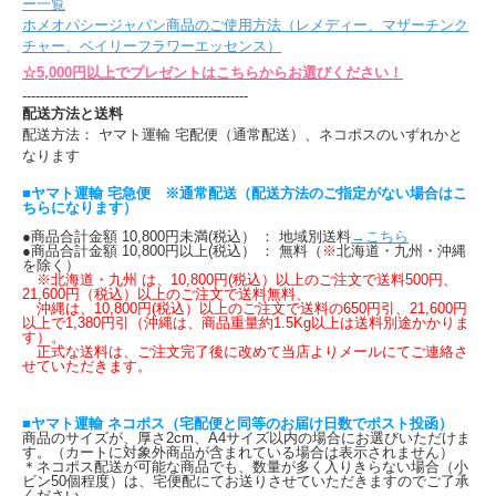
ー一覧
ホメオパシージャパン商品のご使用方法（レメディー、マザーチンク
チャー、ベイリーフラワーエッセンス）
☆5,000円以上でプレゼントはこちらからお選びください！
---------------------------------------------------
配送方法と送料
配送方法： ヤマト運輸 宅配便（通常配送）、ネコポスのいずれかと
なります
■ヤマト運輸 宅急便 ※通常配送（配送方法のご指定がない場合はこ
ちらになります）
●商品合計金額 10,800円未満(税込） ： 地域別送料
→こちら
●商品合計金額 10,800円以上(税込） ： 無料（
※
北海道・九州・沖縄
を除く）
※北海道・九州 は、10,800円(税込）以上のご注文で送料500円、
21,600円（税込）以上のご注文で送料無料、
沖縄は、10,800円(税込）以上のご注文で送料の650円引、21,600円
以上で1,380円引（沖縄は、商品重量約1.5Kg以上は送料別途かかりま
す）。
正式な送料は、ご注文完了後に改めて当店よりメールにてご連絡さ
せていただきます。
■ヤマト運輸 ネコポス（宅配便と同等のお届け日数でポスト投函）
商品のサイズが、厚さ2cm、A4サイズ以内の場合にお選びいただけま
す。（カートに対象外商品が含まれている場合は表示されません）
＊ネコポス配送が可能な商品でも、数量が多く入りきらない場合（小
ビン50個程度）は、宅便配にてお送りさせていただきますのでご了承
ください。