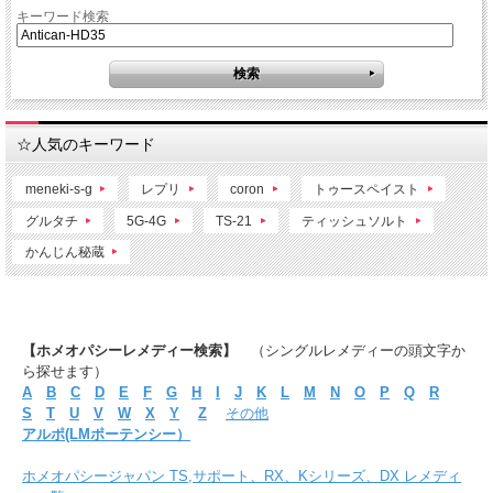
キーワード検索
☆人気のキーワード
meneki-s-g
レプリ
coron
トゥースペイスト
グルタチ
5G-4G
TS-21
ティッシュソルト
かんじん秘蔵
【ホメオパシーレメディー検索】
（シングルレメディーの頭文字か
ら探せます）
A
B
C
D
E
F
G
H
I
J
K
L
M
N
O
P
Q
R
S
T
U
V
W
X
Y
Z
その他
アルポ(LMポーテンシー）
ホメオパシージャパン TS,サポート、RX、Kシリーズ、DX レメディ