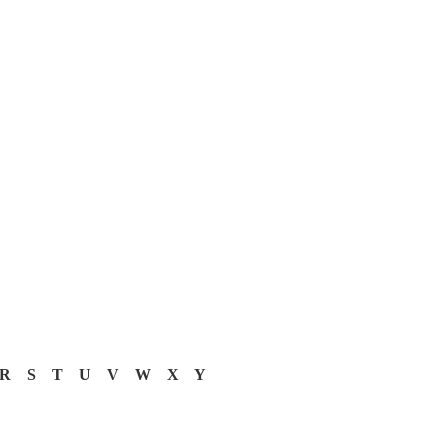
R
S
T
U
V
W
X
Y