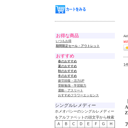
お得な商品
Ai
いつもお得
¥6
期間限定セール・アウトレット
おすすめ
春のおすすめ
1
夏のおすすめ
秋のおすすめ
冬のおすすめ
疲労回復・活力UP
受験勉強・学習能力
運動・アスリート
おすすめフラワーエッセンス
シングルレメディー
A
ホメオパシーのシングルレメディー
Z
をアルファベットの頭文字から検索
A
B
C
D
E
F
G
H