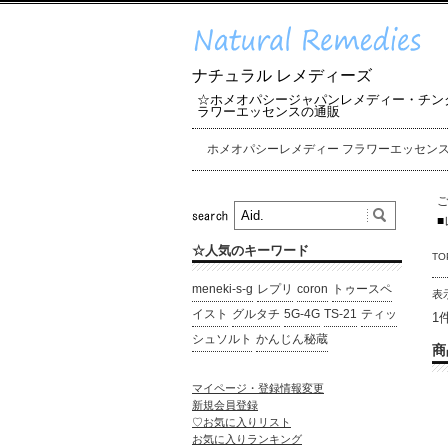
ナチュラル レメディーズ
☆ホメオパシージャパンレメディー・チン
ラワーエッセンスの通販
ホメオパシーレメディー フラワーエッセン
■
☆人気のキーワード
TO
meneki-s-g
レプリ
coron
トゥースペ
表
イスト
グルタチ
5G-4G
TS-21
ティッ
1
シュソルト
かんじん秘蔵
商
マイページ・登録情報変更
新規会員登録
♡お気に入りリスト
お気に入りランキング