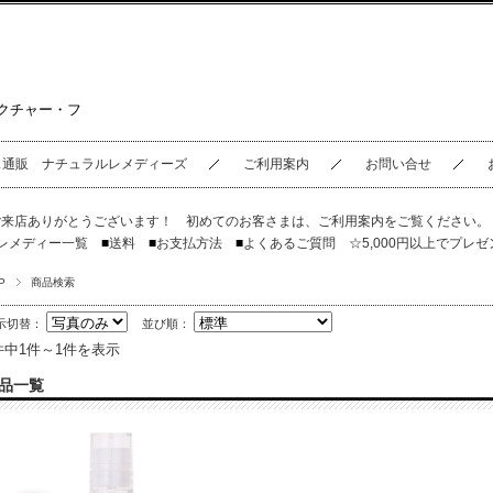
クチャー・フ
ス通販 ナチュラルレメディーズ
ご利用案内
お問い合せ
ご来店ありがとうございます！ 初めてのお客さまは、
ご利用案内
をご覧ください
レメディー一覧
■
送料
■
お支払方法
■
よくあるご質問
☆5,000円以上でプレゼ
P
商品検索
示切替：
並び順：
件中1件～1件を表示
品一覧