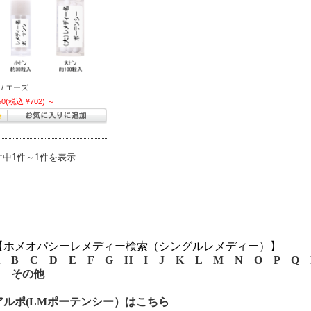
d./ エーズ
50
(税込 ¥702)
～
件中1件～1件を表示
【ホメオパシーレメディー検索（シングルレメディー）】
B
C
D
E
F
G
H
I
J
K
L
M
N
O
P
Q
その他
アルポ(LMポーテンシー）はこちら