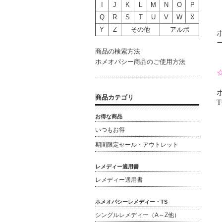
I
J
K
L
M
N
O
P
Q
R
S
T
U
V
W
X
Y
Z
その他
アルポ
商品の検索方法
ホメオパシー商品のご使用方法
商品カテゴリ
T
お得な商品
いつもお得
期間限定セール・アウトレット
レメディー適用書
レメディー適用書
ホメオパシーレメディー・TS
シングルレメディー（A～Z他）