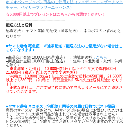
ホメオパシージャパン商品のご使用方法（レメディー、マザーチンク
チャー、ベイリーフラワーエッセンス）
☆5,000円以上でプレゼントはこちらからお選びください！
---------------------------------------------------
配送方法と送料
配送方法： ヤマト運輸 宅配便（通常配送）、ネコポスのいずれかと
なります
■ヤマト運輸 宅急便 ※通常配送（配送方法のご指定がない場合はこ
ちらになります）
●商品合計金額 10,800円未満(税込） ： 地域別送料
→こちら
●商品合計金額 10,800円以上(税込） ： 無料（
※
北海道・九州・沖縄
を除く）
※北海道・九州 は、10,800円(税込）以上のご注文で送料500円、
21,600円（税込）以上のご注文で送料無料、
沖縄は、10,800円(税込）以上のご注文で送料の650円引、21,600円
以上で1,380円引（沖縄は、商品重量約1.5Kg以上は送料別途かかりま
す）。
正式な送料は、ご注文完了後に改めて当店よりメールにてご連絡さ
せていただきます。
■ヤマト運輸 ネコポス（宅配便と同等のお届け日数でポスト投函）
商品のサイズが、厚さ2cm、A4サイズ以内の場合にお選びいただけま
す。（カートに対象外商品が含まれている場合は表示されません）
＊ネコポス配送が可能な商品でも、数量が多く入りきらない場合（小
ビン50個程度）は、宅便配にてお送りさせていただきますのでご了承
ください。