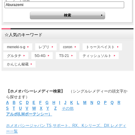
☆人気のキーワード
meneki-s-g
レプリ
coron
トゥースペイスト
グルタチ
5G-4G
TS-21
ティッシュソルト
かんじん秘蔵
【ホメオパシーレメディー検索】
（シングルレメディーの頭文字か
ら探せます）
A
B
C
D
E
F
G
H
I
J
K
L
M
N
O
P
Q
R
S
T
U
V
W
X
Y
Z
その他
アルポ(LMポーテンシー）
ホメオパシージャパン TS,サポート、RX、Kシリーズ、DX レメディ
ー一覧