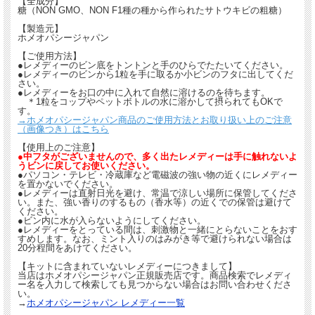
【全成分】
糖（NON GMO、NON F1種の種から作られたサトウキビの粗糖）
【製造元】
ホメオパシージャパン
【ご使用方法】
●レメディーのビン底をトントンと手のひらでたたいてください。
●レメディーのビンから1粒を手に取るか小ビンのフタに出してくだ
さい。
●レメディーをお口の中に入れて自然に溶けるのを待ちます。
＊1粒をコップやペットボトルの水に溶かして摂られてもOKで
す。
→ホメオパシージャパン商品のご使用方法とお取り扱い上のご注意
（画像つき）はこちら
【使用上のご注意】
●中フタがございませんので、多く出たレメディーは手に触れないよ
うビンに戻してお使いください。
●パソコン・テレビ・冷蔵庫など電磁波の強い物の近くにレメディー
を置かないでください。
●レメディーは直射日光を避け、常温で涼しい場所に保管してくださ
い。また、強い香りのするもの（香水等）の近くでの保管は避けて
ください。
●ビン内に水が入らないようにしてください。
●レメディーをとっている間は、刺激物と一緒にとらないことをおす
すめします。なお、ミント入りのはみがき等で避けられない場合は
20分程間をあけてください。
【キットに含まれていないレメディーにつきまして】
当店はホメオパシージャパン正規販売店です。商品検索でレメディ
ー名を入力して検索しても見つからない場合はお問い合わせくださ
い。
→
ホメオパシージャパン レメディー一覧