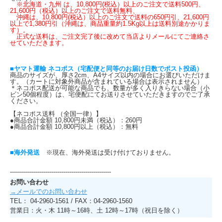
※北海道・九州 は、10,800円(税込）以上のご注文で送料500円、
21,600円（税込）以上のご注文で送料無料、
沖縄は、10,800円(税込）以上のご注文で送料の650円引、21,600円
以上で1,380円引（沖縄は、商品重量約1.5Kg以上は送料別途かかりま
す）。
正式な送料は、ご注文完了後に改めて当店よりメールにてご連絡さ
せていただきます。
■ヤマト運輸 ネコポス（宅配便と同等のお届け日数でポスト投函）
商品のサイズが、厚さ2cm、A4サイズ以内の場合にお選びいただけま
す。（カートに対象外商品が含まれている場合は表示されません）
＊ネコポス配送が可能な商品でも、数量が多く入りきらない場合（小
ビン50個程度）は、宅便配にてお送りさせていただきますのでご了承
ください。
【ネコポス送料 （全国一律）】
●商品合計金額 10,800円未満（税込）：260円
●商品合計金額 10,800円以上（税込）：無料
■海外発送
※現在、海外発送は受け付けておりません。
---------------------------------------------------
お問い合わせ
→メールでのお問い合わせ
TEL： 04-2960-1561 / FAX：04-2960-1560
営業日：火・木 11時～16時、土 12時～17時（祝日を除く）