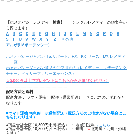
【ホメオパシーレメディー検索】
（シングルレメディーの頭文字か
ら探せます）
A
B
C
D
E
F
G
H
I
J
K
L
M
N
O
P
Q
R
S
T
U
V
W
X
Y
Z
その他
アルポ(LMポーテンシー）
ホメオパシージャパン TS,サポート、RX、Kシリーズ、DX レメディ
ー一覧
ホメオパシージャパン商品のご使用方法（レメディー、マザーチンク
チャー、ベイリーフラワーエッセンス）
☆5,000円以上でプレゼントはこちらからお選びください！
---------------------------------------------------
配送方法と送料
配送方法： ヤマト運輸 宅配便（通常配送）、ネコポスのいずれかと
なります
■ヤマト運輸 宅急便 ※通常配送（配送方法のご指定がない場合はこ
ちらになります）
●商品合計金額 10,800円未満(税込） ： 地域別送料
→こちら
●商品合計金額 10,800円以上(税込） ： 無料（
※
北海道・九州・沖縄
を除く）