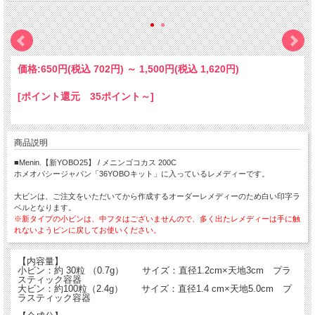
価格:
650円
(税込 702円)
～
1,500円
(税込 1,620円)
[ポイント還元 35ポイント～]
商品説明
■Menin.【新YOBO25】 / メニンゴコカス 200C
ホメオパシージャパン「36YOBOキット」に入っているレメディーです。
大ビンは、ご注文をいただいてから作成するオーダーレメディーのため白い印字ラ
ベルとなります。
※新タイプの小ビンは、中フタはございませんので、多く出たレメディーは手に触
れないようビンに戻してお使いください。
【内容量】
小ビン：約 30粒 （0.7g） サイズ：直径1.2cm×天地3cm プラ
スティック容器
大ビン：約100粒（2.4g） サイズ：直径1.4 cm×天地5.0cm プ
ラスティック容器