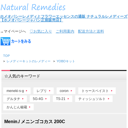
ホメオパシーレメディとフラワーエッセンスの通販
ナチュラルレメディーズ
【ホメオパシージャパン正規販売店】
→マイページへ
♡お気に入り
ご利用案内
配送方法と送料
TOP
>
レメディーキットのレメディー
>
YOBOキット
☆人気のキーワード
meneki-s-g
レプリ
coron
トゥースペイスト
グルタチ
5G-4G
TS-21
ティッシュソルト
かんじん秘蔵
Menin./ メニンゴコカス 200C