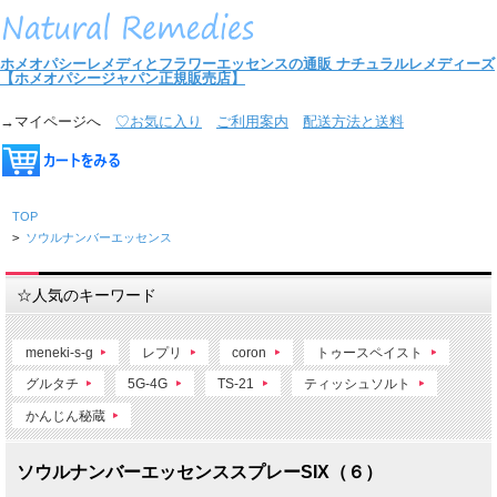
ホメオパシーレメディとフラワーエッセンスの通販
ナチュラルレメディーズ
【ホメオパシージャパン正規販売店】
→マイページへ
♡お気に入り
ご利用案内
配送方法と送料
TOP
>
ソウルナンバーエッセンス
☆人気のキーワード
meneki-s-g
レプリ
coron
トゥースペイスト
グルタチ
5G-4G
TS-21
ティッシュソルト
かんじん秘蔵
ソウルナンバーエッセンススプレーSIX（６）