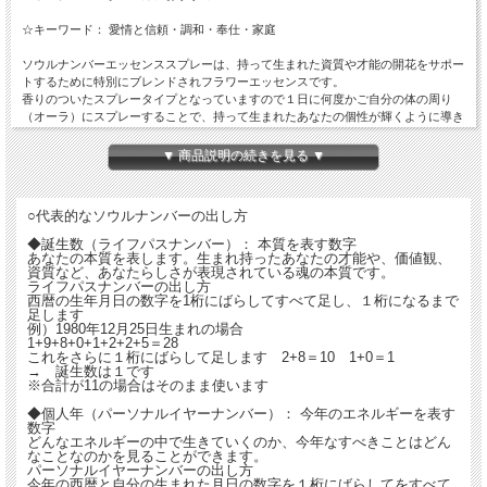
☆キーワード： 愛情と信頼・調和・奉仕・家庭
ソウルナンバーエッセンススプレーは、持って生まれた資質や才能の開花をサポー
トするために特別にブレンドされフラワーエッセンスです。
香りのついたスプレータイプとなっていますので１日に何度かご自分の体の周り
（オーラ）にスプレーすることで、持って生まれたあなたの個性が輝くように導き
ます。
また、お部屋にスプレーすることで心地よい空間を作ることができます。
▼ 商品説明の続きを見る ▼
■このフラワーエッセンスを使うと・・
・人に癒しを与えることができるようになる
○代表的なソウルナンバーの出し方
・身近な人たちとの調和を図れるようになる
・芸術的センスを高めることができるようになる
◆誕生数（ライフパスナンバー）： 本質を表す数字
・愛情に溢れ、優しい人になれる
あなたの本質を表します。生まれ持ったあなたの才能や、価値観、
資質など、あなたらしさが表現されている魂の本質です。
・正しさだけではないことに気付けるようになる
ライフパスナンバーの出し方
西暦の生年月日の数字を1桁にばらしてすべて足し、１桁になるまで
【含まれるフラワーエッセンスと精油】
足します
メインエッセンス：緋寒桜 ・・・愛情、優しさ、温かな雰囲気
例）1980年12月25日生まれの場合
1+9+8+0+1+2+2+5＝28
サブエッセンス：コマツヨイグサ
これをさらに１桁にばらして足します 2+8＝10 1+0＝1
エッセンシャルオイル：ラベンダー ・・・清らかな愛とやさしさ
→ 誕生数は１です
（フラワーエッセンスは実際には3～5種類入っていますが、メインとサブ以外は非
※合計が11の場合はそのまま使います
公開となっています）
◆個人年（パーソナルイヤーナンバー）： 今年のエネルギーを表す
数字
どんなエネルギーの中で生きていくのか、今年なすべきことはどん
なことなのかを見ることができます。
パーソナルイヤーナンバーの出し方
今年の西暦と自分の生まれた月日の数字を１桁にばらしてをすべて