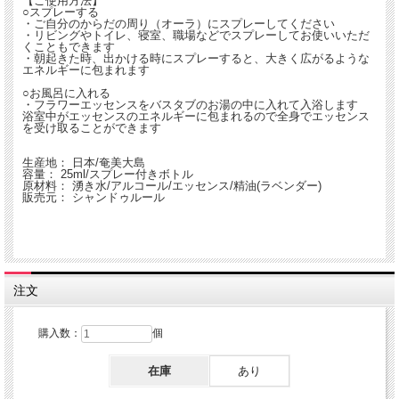
【ご使用方法】
○スプレーする
・ご自分のからだの周り（オーラ）にスプレーしてください
・リビングやトイレ、寝室、職場などでスプレーしてお使いいただ
くこともできます
・朝起きた時、出かける時にスプレーすると、大きく広がるような
エネルギーに包まれます
○お風呂に入れる
・フラワーエッセンスをバスタブのお湯の中に入れて入浴します
浴室中がエッセンスのエネルギーに包まれるので全身でエッセンス
を受け取ることができます
生産地： 日本/奄美大島
容量： 25ml/スプレー付きボトル
原材料： 湧き水/アルコール/エッセンス/精油(ラベンダー)
販売元： シャンドゥルール
注文
購入数：
個
在庫
あり