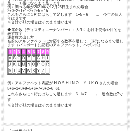
足し、１桁になるまで足します
例）調べる年が2021年で12月25日生まれの場合
2+0+2+1+1+2+2+5＝15
これをさらに１桁にばらして足します 1+5＝6 → 今年の個人
年は６です
※合計が11の場合はそのまま使います
◆運命数（ディスティニーナンバー）：人生における使命や目的を
表す数字
運命数の出し方
名前のアルファベットに対応する数字を足して、1桁になるまで足し
ます（パスポートに記載のアルファベット、ヘボン式）
1
2
3
4
5
6
7
8
9
A
B
C
D
E
F
G
H
I
J
K
L
M
N
O
P
Q
R
S
T
U
V
W
X
Y
Z
例）アルファベット表記が H O S H I N O Y U K O さんの場合
8+6+1+8+9+5+6+7+3+2+6=61
これをさらに１桁にばらして足します 6+1=7 → 運命数は7で
す
※合計が11の場合はそのまま使います