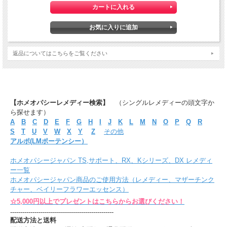
返品についてはこちらをご覧ください
【ホメオパシーレメディー検索】
（シングルレメディーの頭文字か
ら探せます）
A
B
C
D
E
F
G
H
I
J
K
L
M
N
O
P
Q
R
S
T
U
V
W
X
Y
Z
その他
アルポ(LMポーテンシー）
ホメオパシージャパン TS,サポート、RX、Kシリーズ、DX レメディ
ー一覧
ホメオパシージャパン商品のご使用方法（レメディー、マザーチンク
チャー、ベイリーフラワーエッセンス）
☆5,000円以上でプレゼントはこちらからお選びください！
---------------------------------------------------
配送方法と送料