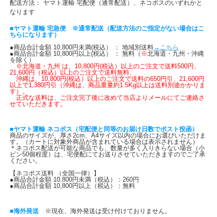
配送方法： ヤマト運輸 宅配便（通常配送）、ネコポスのいずれかと
なります
■ヤマト運輸 宅急便 ※通常配送（配送方法のご指定がない場合はこ
ちらになります）
●商品合計金額 10,800円未満(税込） ： 地域別送料
→こちら
●商品合計金額 10,800円以上(税込） ： 無料（
※
北海道・九州・沖縄
を除く）
※北海道・九州 は、10,800円(税込）以上のご注文で送料500円、
21,600円（税込）以上のご注文で送料無料、
沖縄は、10,800円(税込）以上のご注文で送料の650円引、21,600円
以上で1,380円引（沖縄は、商品重量約1.5Kg以上は送料別途かかりま
す）。
正式な送料は、ご注文完了後に改めて当店よりメールにてご連絡さ
せていただきます。
■ヤマト運輸 ネコポス（宅配便と同等のお届け日数でポスト投函）
商品のサイズが、厚さ2cm、A4サイズ以内の場合にお選びいただけま
す。（カートに対象外商品が含まれている場合は表示されません）
＊ネコポス配送が可能な商品でも、数量が多く入りきらない場合（小
ビン50個程度）は、宅便配にてお送りさせていただきますのでご了承
ください。
【ネコポス送料 （全国一律）】
●商品合計金額 10,800円未満（税込）：260円
●商品合計金額 10,800円以上（税込）：無料
■海外発送
※現在、海外発送は受け付けておりません。