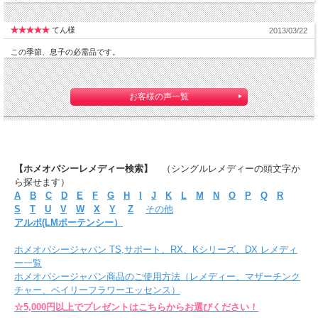
てん様
2013/03/22
この季節、息子の必需品です。
お客様の声一覧
【ホメオパシーレメディー検索】
（シングルレメディーの頭文字か
ら探せます）
A
B
C
D
E
F
G
H
I
J
K
L
M
N
O
P
Q
R
S
T
U
V
W
X
Y
Z
その他
アルポ(LMポーテンシー）
ホメオパシージャパン TS,サポート、RX、Kシリーズ、DX レメディ
ー一覧
ホメオパシージャパン商品のご使用方法（レメディー、マザーチンク
チャー、ベイリーフラワーエッセンス）
☆5,000円以上でプレゼントはこちらからお選びください！