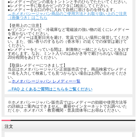
●レメディーのビンの底をトントンと手のひらでたたいてください。
●レメディー手に取るかビンのフタに1粒出してください。
●レメディーをお口の中に入れて自然に溶けるのを待ちます。
→ホメオパシージャパン商品のご使用方法とお取り扱い上のご注意
（画像つき）はこちら
【使用上のご注意】
●パソコン・テレビ・冷蔵庫など電磁波の強い物の近くにレメディー
を置かないでください。
●レメディーは直射日光を避け、常温で涼しい場所に保管してくださ
い。また、強い香りのするもの（香水等）の近くでの保管は避けて
ください。
●レメディーをとっている間は、刺激物と一緒にとらないことをおす
すめします。なお、ミント入りのはみがき等で避けられない場合は
20分程間をあけてください。
【取扱レメディーにつきまして】
当店はホメオパシージャパン正規販売店です。商品検索でレメディ
ー名を入力して検索しても見つからない場合はお問い合わせくださ
い。
→
ホメオパシージャパン レメディー一覧
→FAQ よくあるご質問はこちらをご覧ください
※ホメオパシージャパン販売店ではレメディーの効能や使用方法等
の詳細はご案内はできません。書籍やインターネットでお調べいた
だくか、ホメオパス・教育機関・普及団体等にお尋ねください。
注文