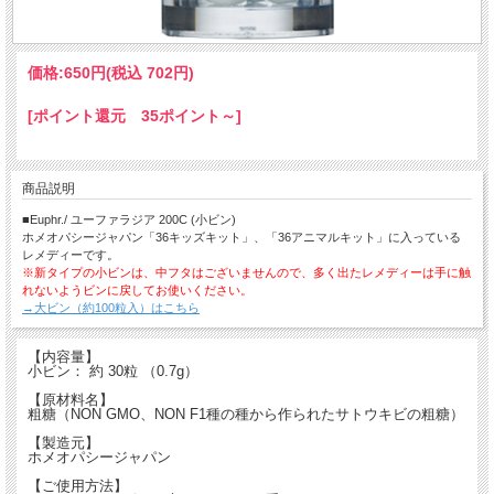
価格:
650円
(税込 702円)
[ポイント還元 35ポイント～]
商品説明
■Euphr./ ユーファラジア 200C (小ビン)
ホメオパシージャパン「36キッズキット」、「36アニマルキット」に入っている
レメディーです。
※新タイプの小ビンは、中フタはございませんので、多く出たレメディーは手に触
れないようビンに戻してお使いください。
→大ビン（約100粒入）はこちら
【内容量】
小ビン： 約 30粒 （0.7g）
【原材料名】
粗糖（NON GMO、NON F1種の種から作られたサトウキビの粗糖）
【製造元】
ホメオパシージャパン
【ご使用方法】