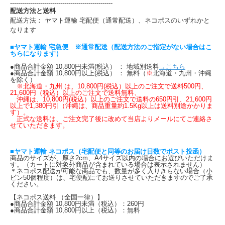
---------------------------------------------------
配送方法と送料
配送方法： ヤマト運輸 宅配便（通常配送）、ネコポスのいずれかと
なります
■ヤマト運輸 宅急便 ※通常配送（配送方法のご指定がない場合はこ
ちらになります）
●商品合計金額 10,800円未満(税込） ： 地域別送料
→こちら
●商品合計金額 10,800円以上(税込） ： 無料（
※
北海道・九州・沖縄
を除く）
※北海道・九州 は、10,800円(税込）以上のご注文で送料500円、
21,600円（税込）以上のご注文で送料無料、
沖縄は、10,800円(税込）以上のご注文で送料の650円引、21,600円
以上で1,380円引（沖縄は、商品重量約1.5Kg以上は送料別途かかりま
す）。
正式な送料は、ご注文完了後に改めて当店よりメールにてご連絡さ
せていただきます。
■ヤマト運輸 ネコポス（宅配便と同等のお届け日数でポスト投函）
商品のサイズが、厚さ2cm、A4サイズ以内の場合にお選びいただけま
す。（カートに対象外商品が含まれている場合は表示されません）
＊ネコポス配送が可能な商品でも、数量が多く入りきらない場合（小
ビン50個程度）は、宅便配にてお送りさせていただきますのでご了承
ください。
【ネコポス送料 （全国一律）】
●商品合計金額 10,800円未満（税込）：260円
●商品合計金額 10,800円以上（税込）：無料