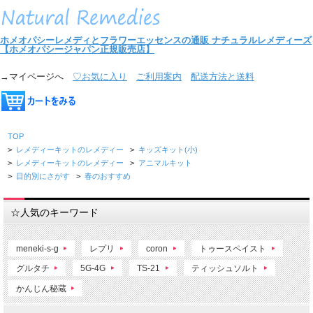
ホメオパシーレメディとフラワーエッセンスの通販
ナチュラルレメディーズ
【ホメオパシージャパン正規販売店】
→マイページへ
♡お気に入り
ご利用案内
配送方法と送料
TOP
>
レメディーキットのレメディー
>
キッズキット(小)
>
レメディーキットのレメディー
>
アニマルキット
>
目的別にさがす
>
春のおすすめ
☆人気のキーワード
meneki-s-g
レプリ
coron
トゥースペイスト
グルタチ
5G-4G
TS-21
ティッシュソルト
かんじん秘蔵