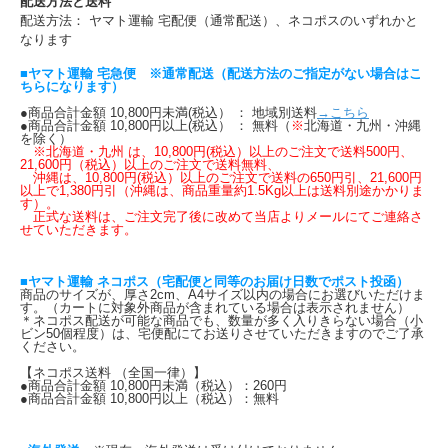
配送方法と送料
配送方法： ヤマト運輸 宅配便（通常配送）、ネコポスのいずれかと
なります
■ヤマト運輸 宅急便 ※通常配送（配送方法のご指定がない場合はこ
ちらになります）
●商品合計金額 10,800円未満(税込） ： 地域別送料
→こちら
●商品合計金額 10,800円以上(税込） ： 無料（
※
北海道・九州・沖縄
を除く）
※北海道・九州 は、10,800円(税込）以上のご注文で送料500円、
21,600円（税込）以上のご注文で送料無料、
沖縄は、10,800円(税込）以上のご注文で送料の650円引、21,600円
以上で1,380円引（沖縄は、商品重量約1.5Kg以上は送料別途かかりま
す）。
正式な送料は、ご注文完了後に改めて当店よりメールにてご連絡さ
せていただきます。
■ヤマト運輸 ネコポス（宅配便と同等のお届け日数でポスト投函）
商品のサイズが、厚さ2cm、A4サイズ以内の場合にお選びいただけま
す。（カートに対象外商品が含まれている場合は表示されません）
＊ネコポス配送が可能な商品でも、数量が多く入りきらない場合（小
ビン50個程度）は、宅便配にてお送りさせていただきますのでご了承
ください。
【ネコポス送料 （全国一律）】
●商品合計金額 10,800円未満（税込）：260円
●商品合計金額 10,800円以上（税込）：無料