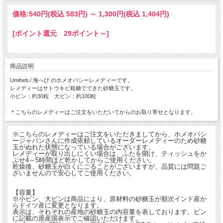
価格:
540円
(税込 583円)
～
1,300円
(税込 1,404円)
[ポイント還元 29ポイント～]
商品説明
Umiheb./ 海へび のホメオパシーレメディーです。
レメディーはサトウキビ粗糖でできた砂糖玉です。
小ビン：約30粒 大ビン：約100粒
＊こちらのレメディーはご注文をいただいてからのお取り寄せとなります。
※こちらのレメディーはご注文をいただきましてから、ホメオパシ
ージャパンさんに作成依頼しているオーダーレメディーのため砂糖
玉がぬれた状態になっている場合がございます。
レメディーが取り出しにくい場合は、ふたを開け、ティッシュをか
ぶせ4～5時間ほど乾かしてからご使用ください。
乾燥後、砂糖玉が白くにごることがございますが、品質には問題ご
ざいませんので安心してご使用ください。
【容量】
※小ビン、大ビンは商品により、原材料の砂糖玉が順次インド産か
らドイツ産に変更となります。
表示は、それぞれの産地の砂糖玉の内容量を表しております。ビン
に記載の原産国表示でご確認いただけます。