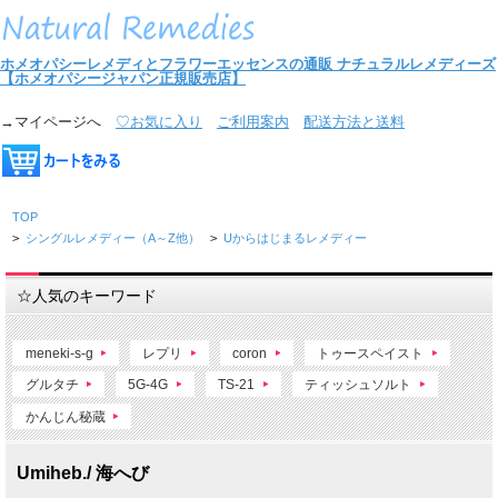
ホメオパシーレメディとフラワーエッセンスの通販
ナチュラルレメディーズ
【ホメオパシージャパン正規販売店】
→マイページへ
♡お気に入り
ご利用案内
配送方法と送料
TOP
>
シングルレメディー（A～Z他）
>
Uからはじまるレメディー
☆人気のキーワード
meneki-s-g
レプリ
coron
トゥースペイスト
グルタチ
5G-4G
TS-21
ティッシュソルト
かんじん秘蔵
Umiheb./ 海へび