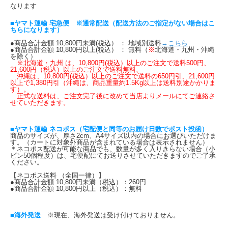
なります
■ヤマト運輸 宅急便 ※通常配送（配送方法のご指定がない場合はこ
ちらになります）
●商品合計金額 10,800円未満(税込） ： 地域別送料
→こちら
●商品合計金額 10,800円以上(税込） ： 無料（
※
北海道・九州・沖縄
を除く）
※北海道・九州 は、10,800円(税込）以上のご注文で送料500円、
21,600円（税込）以上のご注文で送料無料、
沖縄は、10,800円(税込）以上のご注文で送料の650円引、21,600円
以上で1,380円引（沖縄は、商品重量約1.5Kg以上は送料別途かかりま
す）。
正式な送料は、ご注文完了後に改めて当店よりメールにてご連絡さ
せていただきます。
■ヤマト運輸 ネコポス（宅配便と同等のお届け日数でポスト投函）
商品のサイズが、厚さ2cm、A4サイズ以内の場合にお選びいただけま
す。（カートに対象外商品が含まれている場合は表示されません）
＊ネコポス配送が可能な商品でも、数量が多く入りきらない場合（小
ビン50個程度）は、宅便配にてお送りさせていただきますのでご了承
ください。
【ネコポス送料 （全国一律）】
●商品合計金額 10,800円未満（税込）：260円
●商品合計金額 10,800円以上（税込）：無料
■海外発送
※現在、海外発送は受け付けておりません。