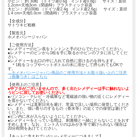
小ビン： 約 30粒 （ドイツ産0.6g インド産0.8g） サイズ：直径
1.2cm×天地3cm（閉函時）プラスティック容器
大ビン： 約100粒 （ドイツ産2.4g インド産2.6g） サイズ：直径
1.4 cm×天地5.0cm（閉函時）プラスティック容器
【全成分】
サトウキビ粗糖
【製造元】
ホメオパシージャパン
【ご使用方法】
●レメディーのビン底をトントンと手のひらでたたいてください。
●レメディーのビンから1粒を手に取るか小ビンのフタに出してくだ
さい。
●レメディーをお口の中に入れて自然に溶けるのを待ちます。
＊1粒をコップやペットボトルの水に溶かして摂られてもOKで
す。
→ホメオパシージャパン商品のご使用方法とお取り扱い上のご注意
（画像つき）はこちら
【使用上のご注意】
●中フタがございませんので、多く出たレメディーは手に触れないよ
うビンに戻してお使いください。
●パソコン・テレビ・冷蔵庫など電磁波の強い物の近くにレメディー
を置かないでください。
●レメディーは直射日光を避け、常温で涼しい場所に保管してくださ
い。また、強い香りのするもの（香水等）の近くでの保管は避けて
ください。
●ビン内に水が入らないようにしてください。
●レメディーをとっている間は、刺激物と一緒にとらないことをおす
すめします。なお、ミント入りのはみがき等で避けられない場合は
20分程間をあけてください。
【キットに含まれていないレメディーにつきまして】