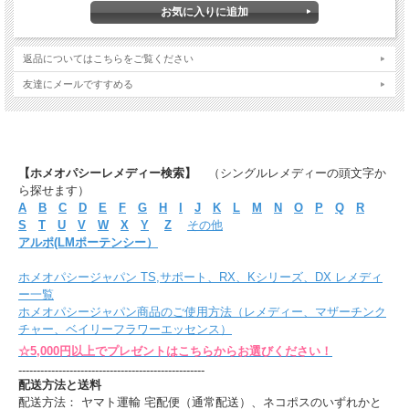
返品についてはこちらをご覧ください
友達にメールですすめる
【ホメオパシーレメディー検索】
（シングルレメディーの頭文字か
ら探せます）
A
B
C
D
E
F
G
H
I
J
K
L
M
N
O
P
Q
R
S
T
U
V
W
X
Y
Z
その他
アルポ(LMポーテンシー）
ホメオパシージャパン TS,サポート、RX、Kシリーズ、DX レメディ
ー一覧
ホメオパシージャパン商品のご使用方法（レメディー、マザーチンク
チャー、ベイリーフラワーエッセンス）
☆5,000円以上でプレゼントはこちらからお選びください！
---------------------------------------------------
配送方法と送料
配送方法： ヤマト運輸 宅配便（通常配送）、ネコポスのいずれかと