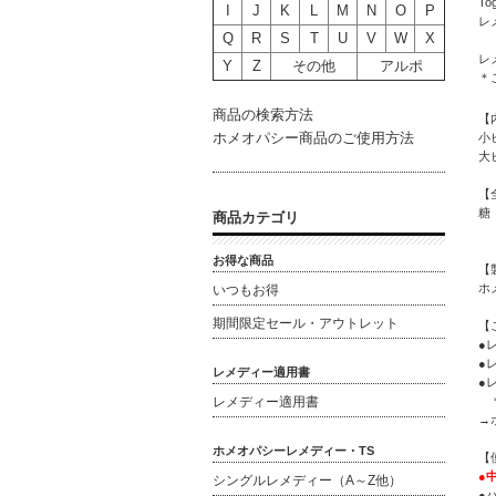
T
I
J
K
L
M
N
O
P
レ
Q
R
S
T
U
V
W
X
レ
Y
Z
その他
アルポ
＊
商品の検索方法
【
ホメオパシー商品のご使用方法
小
大
【
糖
商品カテゴリ
お得な商品
【
ホ
いつもお得
期間限定セール・アウトレット
【
●
●
レメディー適用書
●
＊
レメディー適用書
→
ホメオパシーレメディー・TS
【
●
シングルレメディー（A～Z他）
●