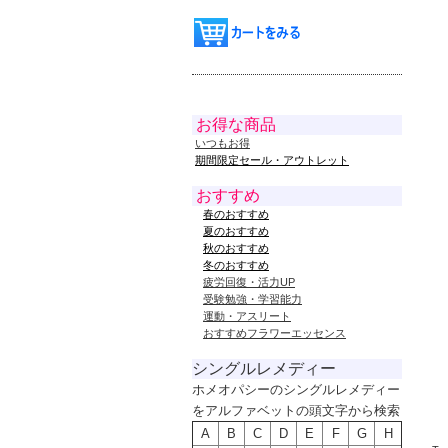
お得な商品
いつもお得
期間限定セール・アウトレット
おすすめ
春のおすすめ
夏のおすすめ
秋のおすすめ
冬のおすすめ
疲労回復・活力UP
受験勉強・学習能力
運動・アスリート
おすすめフラワーエッセンス
シングルレメディー
ホメオパシーのシングルレメディー
をアルファベットの頭文字から検索
A
B
C
D
E
F
G
H