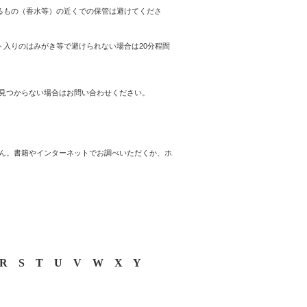
るもの（香水等）の近くでの保管は避けてくださ
入りのはみがき等で避けられない場合は20分程間
見つからない場合はお問い合わせください。
ん。書籍やインターネットでお調べいただくか、ホ
R
S
T
U
V
W
X
Y