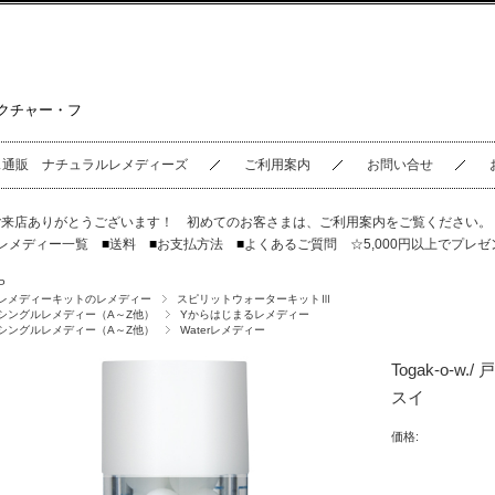
クチャー・フ
ス通販 ナチュラルレメディーズ
ご利用案内
お問い合せ
ご来店ありがとうございます！ 初めてのお客さまは、
ご利用案内
をご覧ください
レメディー一覧
■
送料
■
お支払方法
■
よくあるご質問
☆5,000円以上でプレゼ
P
レメディーキットのレメディー
スピリットウォーターキットⅢ
シングルレメディー（A～Z他）
Yからはじまるレメディー
シングルレメディー（A～Z他）
Waterレメディー
Togak-o-
スイ
価格: