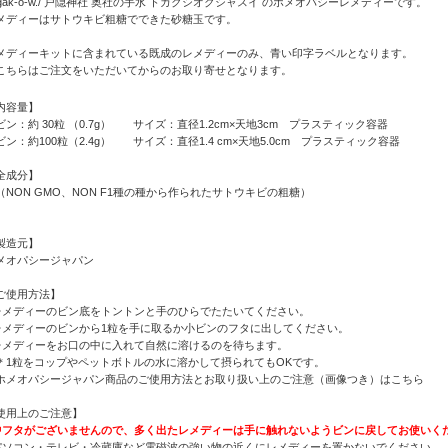
ogak-o-w./ 戸隠神社 奥社の手水 トガクシオクシャスイ のホメオパシーレメディーです。
メディーはサトウキビ粗糖でできた砂糖玉です。
メディーキットに含まれている既成のレメディーのみ、青い印字ラベルとなります。
こちらはご注文をいただいてからのお取り寄せとなります。
内容量】
ビン：約 30粒 （0.7g） サイズ：直径1.2cm×天地3cm プラスティック容器
ビン：約100粒（2.4g） サイズ：直径1.4 cm×天地5.0cm プラスティック容器
全成分】
（NON GMO、NON F1種の種から作られたサトウキビの粗糖）
製造元】
メオパシージャパン
ご使用方法】
レメディーのビン底をトントンと手のひらでたたいてください。
レメディーのビンから1粒を手に取るか小ビンのフタに出してください。
レメディーをお口の中に入れて自然に溶けるのを待ちます。
1粒をコップやペットボトルの水に溶かして摂られてもOKです。
ホメオパシージャパン商品のご使用方法とお取り扱い上のご注意（画像つき）はこちら
使用上のご注意】
中フタがございませんので、多く出たレメディーは手に触れないようビンに戻してお使いく
パソコン・テレビ・冷蔵庫など電磁波の強い物の近くにレメディーを置かないでください。