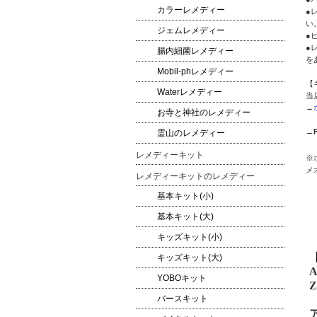
カラーレメディー
●
い
ジェムレメディー
●
●
腸内細菌レメディー
を
Mobil-phレメディー
【
Waterレメディー
当
→
お寺と神社のレメディー
→
霊山のレメディー
レメディーキット
※
メ
レメディーキットのレメディー
基本キット(小)
基本キット(大)
キッズキット(小)
キッズキット(大)
A
YOBOキット
Z
バースキット