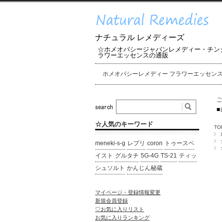
ナチュラル レメディーズ
☆ホメオパシージャパンレメディー・チン
ラワーエッセンスの通販
ホメオパシーレメディー フラワーエッセン
■
☆人気のキーワード
TO
meneki-s-g
レプリ
coron
トゥースペ
イスト
グルタチ
5G-4G
TS-21
ティッ
シュソルト
かんじん秘蔵
マイページ・登録情報変更
新規会員登録
♡お気に入りリスト
お気に入りランキング