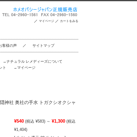
マイページ
カートをみる
お客様の声
サイトマップ
。
→ナチュラル レメディーズについて
ント
→マイページ
w./ 戸隠神社 奥社の手水 トガクシオクシャ
¥540
¥1,300
(税込 ¥583)
～
(税込
¥1,404)