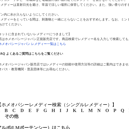
レメディーは直射日光を避け、常温で涼しい場所に保管してください。また、強い香りのす
。
ビン内に水が入らないようにしてください。
レメディーをとっている間は、刺激物と一緒にとらないことをおすすめします。なお、ミント
あけてください。
キットに含まれていないレメディーにつきまして】
店はホメオパシージャパン正規販売店です。商品検索でレメディー名を入力して検索しても
ホメオパシージャパン レメディー一覧はこちら
FAQ よくあるご質問はこちらをご覧ください
ホメオパシージャパン販売店ではレメディーの効能や使用方法等の詳細はご案内はできませ
オパス・教育機関・普及団体等にお尋ねください。
【ホメオパシーレメディー検索（シングルレメディー）】
B
C
D
E
F
G
H
I
J
K
L
M
N
O
P
Q
その他
アルポ(LMポーテンシー）はこちら