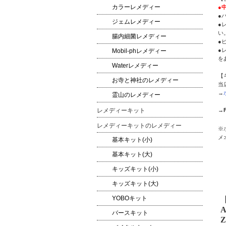
カラーレメディー
●
●
ジェムレメディー
●
い
腸内細菌レメディー
●
●
Mobil-phレメディー
を
Waterレメディー
【
お寺と神社のレメディー
当
→
霊山のレメディー
→
レメディーキット
レメディーキットのレメディー
※
メ
基本キット(小)
基本キット(大)
キッズキット(小)
キッズキット(大)
YOBOキット
A
バースキット
Z