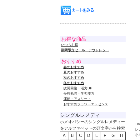
お得な商品
いつもお得
期間限定セール・アウトレット
おすすめ
春のおすすめ
夏のおすすめ
秋のおすすめ
冬のおすすめ
疲労回復・活力UP
受験勉強・学習能力
運動・アスリート
おすすめフラワーエッセンス
シングルレメディー
ホメオパシーのシングルレメディー
T
をアルファベットの頭文字から検索
レ
小
A
B
C
D
E
F
G
H