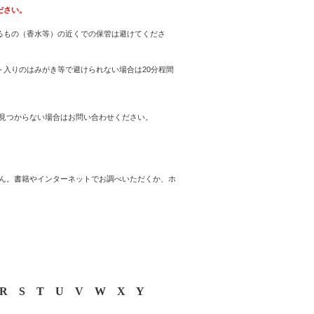
ださい。
るもの（香水等）の近くでの保管は避けてくださ
入りのはみがき等で避けられない場合は20分程間
見つからない場合はお問い合わせください。
ん。書籍やインターネットでお調べいただくか、ホ
R
S
T
U
V
W
X
Y