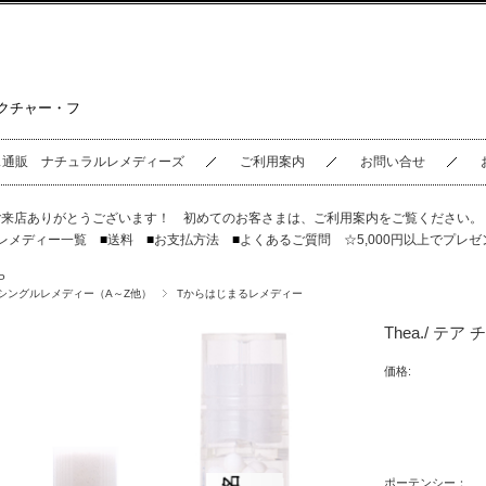
クチャー・フ
ス通販 ナチュラルレメディーズ
ご利用案内
お問い合せ
ご来店ありがとうございます！ 初めてのお客さまは、
ご利用案内
をご覧ください
レメディー一覧
■
送料
■
お支払方法
■
よくあるご質問
☆5,000円以上でプレゼ
P
シングルレメディー（A～Z他）
Tからはじまるレメディー
Thea./ テ
価格:
ポーテンシー：