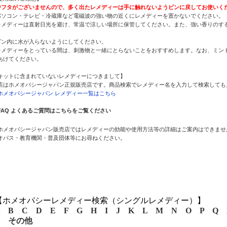
中フタがございませんので、多く出たレメディーは手に触れないようビンに戻してお使いく
パソコン・テレビ・冷蔵庫など電磁波の強い物の近くにレメディーを置かないでください。
レメディーは直射日光を避け、常温で涼しい場所に保管してください。また、強い香りのす
。
ビン内に水が入らないようにしてください。
レメディーをとっている間は、刺激物と一緒にとらないことをおすすめします。なお、ミント
あけてください。
キットに含まれていないレメディーにつきまして】
店はホメオパシージャパン正規販売店です。商品検索でレメディー名を入力して検索しても
ホメオパシージャパン レメディー一覧はこちら
FAQ よくあるご質問はこちらをご覧ください
ホメオパシージャパン販売店ではレメディーの効能や使用方法等の詳細はご案内はできませ
オパス・教育機関・普及団体等にお尋ねください。
【ホメオパシーレメディー検索（シングルレメディー）】
B
C
D
E
F
G
H
I
J
K
L
M
N
O
P
Q
その他