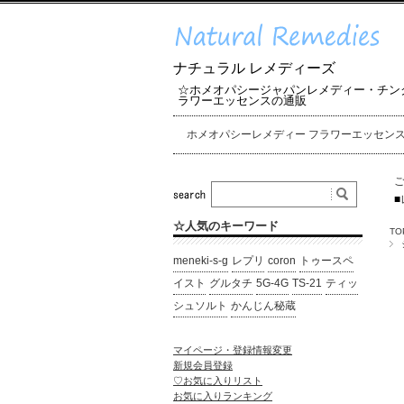
ナチュラル レメディーズ
☆ホメオパシージャパンレメディー・チン
ラワーエッセンスの通販
ホメオパシーレメディー フラワーエッセン
■
☆人気のキーワード
TO
meneki-s-g
レプリ
coron
トゥースペ
イスト
グルタチ
5G-4G
TS-21
ティッ
シュソルト
かんじん秘蔵
マイページ・登録情報変更
新規会員登録
♡お気に入りリスト
お気に入りランキング