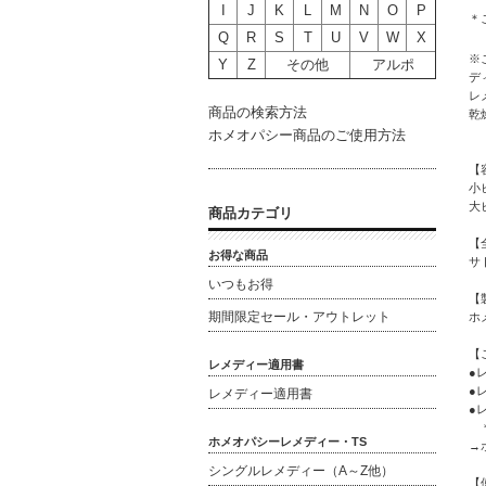
I
J
K
L
M
N
O
P
＊
Q
R
S
T
U
V
W
X
※
Y
Z
その他
アルポ
デ
レ
商品の検索方法
乾
ホメオパシー商品のご使用方法
【
小
大
商品カテゴリ
【
お得な商品
サ
いつもお得
【
期間限定セール・アウトレット
ホ
【
レメディー適用書
●
●
レメディー適用書
●
＊
ホメオパシーレメディー・TS
→
シングルレメディー（A～Z他）
【