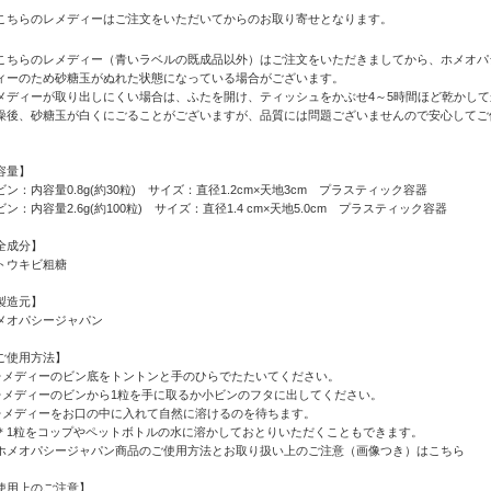
こちらのレメディーはご注文をいただいてからのお取り寄せとなります。
こちらのレメディー（青いラベルの既成品以外）はご注文をいただきましてから、ホメオパ
ィーのため砂糖玉がぬれた状態になっている場合がございます。
メディーが取り出しにくい場合は、ふたを開け、ティッシュをかぶせ4～5時間ほど乾かし
燥後、砂糖玉が白くにごることがございますが、品質には問題ございませんので安心してご
容量】
ビン：内容量0.8g(約30粒) サイズ：直径1.2cm×天地3cm プラスティック容器
ビン：内容量2.6g(約100粒) サイズ：直径1.4 cm×天地5.0cm プラスティック容器
全成分】
トウキビ粗糖
製造元】
メオパシージャパン
ご使用方法】
レメディーのビン底をトントンと手のひらでたたいてください。
レメディーのビンから1粒を手に取るか小ビンのフタに出してください。
レメディーをお口の中に入れて自然に溶けるのを待ちます。
1粒をコップやペットボトルの水に溶かしておとりいただくこともできます。
ホメオパシージャパン商品のご使用方法とお取り扱い上のご注意（画像つき）はこちら
使用上のご注意】