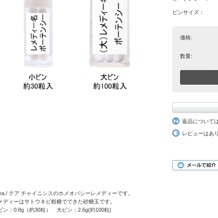
ビンサイズ：
価格:
数量:
返品について
レビューはあ
hea./ テア チャイニシスのホメオパシーレメディーです。
メディーはサトウキビ粗糖でできた砂糖玉です。
ビン：0.8g（約30粒） 大ビン：2.6g(約100粒)