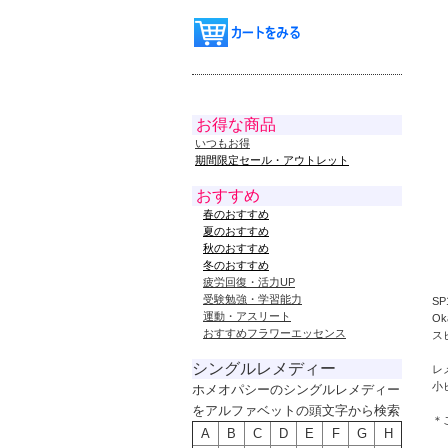
お得な商品
いつもお得
期間限定セール・アウトレット
おすすめ
春のおすすめ
夏のおすすめ
秋のおすすめ
冬のおすすめ
疲労回復・活力UP
受験勉強・学習能力
S
運動・アスリート
O
おすすめフラワーエッセンス
ス
シングルレメディー
レ
小
ホメオパシーのシングルレメディー
をアルファベットの頭文字から検索
＊
A
B
C
D
E
F
G
H