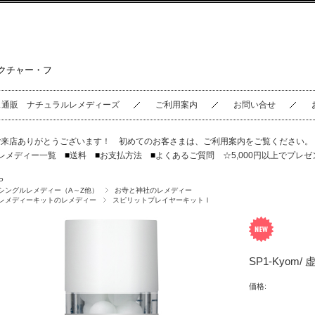
クチャー・フ
ス通販 ナチュラルレメディーズ
ご利用案内
お問い合せ
ご来店ありがとうございます！ 初めてのお客さまは、
ご利用案内
をご覧ください
レメディー一覧
■
送料
■
お支払方法
■
よくあるご質問
☆5,000円以上でプレゼ
P
シングルレメディー（A～Z他）
お寺と神社のレメディー
レメディーキットのレメディー
スピリットプレイヤーキットⅠ
SP1-Kyom/ 
価格: