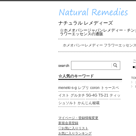
ナチュラル レメディーズ
☆ホメオパシージャパンレメディー・チン
ラワーエッセンスの通販
ホメオパシーレメディー フラワーエッセン
■
☆人気のキーワード
TO
meneki-s-g
レプリ
coron
トゥースペ
イスト
グルタチ
5G-4G
TS-21
ティッ
シュソルト
かんじん秘蔵
マイページ・登録情報変更
新規会員登録
♡お気に入りリスト
お気に入りランキング