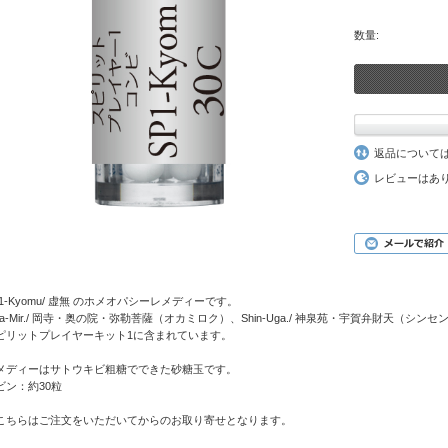
数量:
返品について
レビューはあ
P1-Kyomu/ 虚無 のホメオパシーレメディーです。
ka-Mir./ 岡寺・奥の院・弥勒菩薩（オカミロク）、Shin-Uga./ 神泉苑・宇賀弁財天（
ピリットプレイヤーキット1
に含まれています。
メディーはサトウキビ粗糖でできた砂糖玉です。
ビン：約30粒
こちらはご注文をいただいてからのお取り寄せとなります。