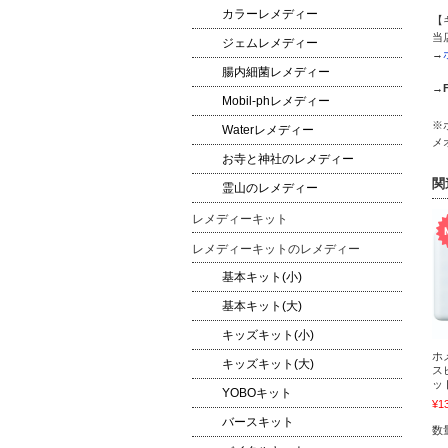
カラーレメディー
【
当
ジェムレメディー
→
腸内細菌レメディー
→
Mobil-phレメディー
※
Waterレメディー
メ
お寺と神社のレメディー
関
霊山のレメディー
レメディーキット
レメディーキットのレメディー
基本キット(小)
基本キット(大)
キッズキット(小)
ホ
キッズキット(大)
ス
ッ
YOBOキット
¥1
バースキット
数