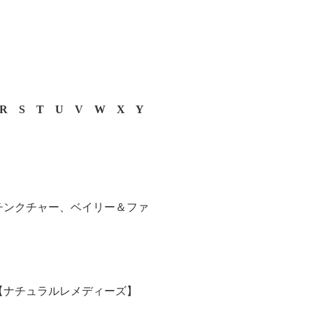
R
S
T
U
V
W
X
Y
チンクチャー、ベイリー＆ファ
【ナチュラルレメディーズ】