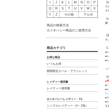
I
J
K
L
M
N
O
P
【
小
Q
R
S
T
U
V
W
X
大
Y
Z
その他
アルポ
【
糖
商品の検索方法
ホメオパシー商品のご使用方法
【
ホ
商品カテゴリ
【
●
●
お得な商品
●
いつもお得
＊
→
期間限定セール・アウトレット
【
●
レメディー適用書
●
レメディー適用書
●
い
●
ホメオパシーレメディー・TS
●
シングルレメディー（A～Z他）
を