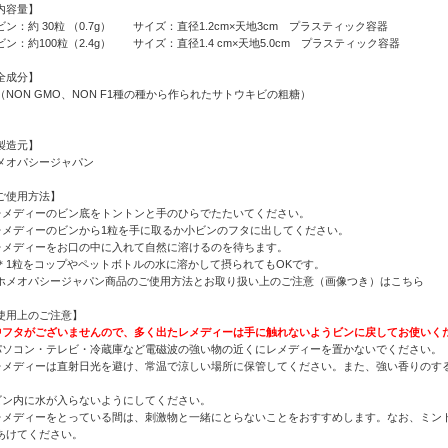
内容量】
ビン：約 30粒 （0.7g） サイズ：直径1.2cm×天地3cm プラスティック容器
ビン：約100粒（2.4g） サイズ：直径1.4 cm×天地5.0cm プラスティック容器
全成分】
（NON GMO、NON F1種の種から作られたサトウキビの粗糖）
製造元】
メオパシージャパン
ご使用方法】
レメディーのビン底をトントンと手のひらでたたいてください。
レメディーのビンから1粒を手に取るか小ビンのフタに出してください。
レメディーをお口の中に入れて自然に溶けるのを待ちます。
1粒をコップやペットボトルの水に溶かして摂られてもOKです。
ホメオパシージャパン商品のご使用方法とお取り扱い上のご注意（画像つき）はこちら
使用上のご注意】
中フタがございませんので、多く出たレメディーは手に触れないようビンに戻してお使いく
パソコン・テレビ・冷蔵庫など電磁波の強い物の近くにレメディーを置かないでください。
レメディーは直射日光を避け、常温で涼しい場所に保管してください。また、強い香りのす
。
ビン内に水が入らないようにしてください。
レメディーをとっている間は、刺激物と一緒にとらないことをおすすめします。なお、ミント
あけてください。