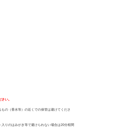
ださい。
るもの（香水等）の近くでの保管は避けてくださ
入りのはみがき等で避けられない場合は20分程間