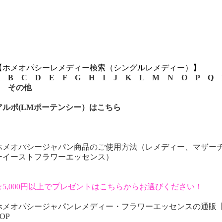
【ホメオパシーレメディー検索（シングルレメディー）】
B
C
D
E
F
G
H
I
J
K
L
M
N
O
P
Q
その他
アルポ(LMポーテンシー）はこちら
ホメオパシージャパン商品のご使用方法（レメディー、マザー
ーイーストフラワーエッセンス）
☆5,000円以上でプレゼントはこちらからお選びください！
ホメオパシージャパンレメディー・フラワーエッセンスの通販
OP